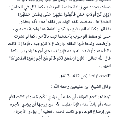
الكسوة والنفقة بالمعروف ، وهو الواجب بالزوجية ، أو ما
عساه يتجدد من زيادة خاصة للمرتضع ، كما قال في الحامل :
(وَإِنْ كُنَّ أُولَاتِ حَمْلٍ فَأَنْفِقُوا عَلَيْهِنَّ حَتَّى يَضَعْنَ حَمْلَهُنَّ)
الطلاق/6 ، فدخلت نفقة الولد في نفقة أمه ؛ لأنه يتغذى
بغذائها وكذلك المرتضع ، وتكون النفقة هنا واجبة بشيئين ،
حتى لو سقط الوجوب بأحدهما ثبت بالآخر ، كما لو نشزت
وأرضعت ولدها فلها النفقة للإرضاع لا للزوجية ، فإما إذا كانت
بائناً منه وأرضعت له ولده فإنها تستحق أجرها بلا ريب ، كما
قال الله تعالى : (فَإِنْ أَرْضَعْنَ لَكُمْ فَآتُوهُنَّ أُجُورَهُنَّ) الطلاق/6"
انتهى .
"الاختيارات" (ص 412 ، 413) .
وقال الشيخ ابن عثيمين رحمه الله :
"وظاهر كلام المؤلف أن عليه أن يؤدي الأجرة سواء كانت الأم
معه ، أو بائناً منه ، فإذا طلبت الأم من زوجها أن يؤدي الأجرة
عن إرضاع الولد ، ولو كانت تحته ، فعليه أن يؤدي الأجرة ،