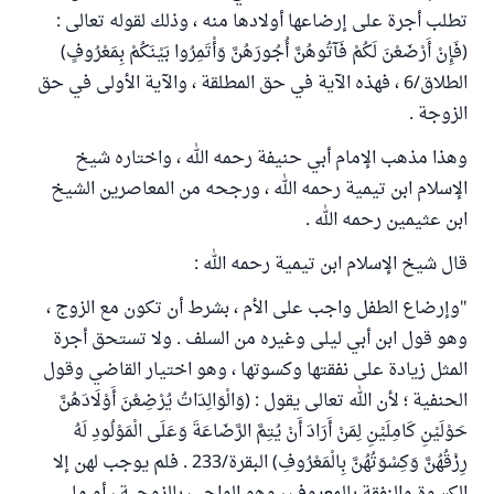
تطلب أجرة على إرضاعها أولادها منه ، وذلك لقوله تعالى :
(فَإِنْ أَرْضَعْنَ لَكُمْ فَآتُوهُنَّ أُجُورَهُنَّ وَأْتَمِرُوا بَيْنَكُمْ بِمَعْرُوفٍ)
الطلاق/6 ، فهذه الآية في حق المطلقة ، والآية الأولى في حق
الزوجة .
وهذا مذهب الإمام أبي حنيفة رحمه الله ، واختاره شيخ
الإسلام ابن تيمية رحمه الله ، ورجحه من المعاصرين الشيخ
ابن عثيمين رحمه الله .
قال شيخ الإسلام ابن تيمية رحمه الله :
"وإرضاع الطفل واجب على الأم ، بشرط أن تكون مع الزوج ،
وهو قول ابن أبي ليلى وغيره من السلف . ولا تستحق أجرة
المثل زيادة على نفقتها وكسوتها ، وهو اختيار القاضي وقول
الحنفية ؛ لأن الله تعالى يقول : (وَالْوَالِدَاتُ يُرْضِعْنَ أَوْلَادَهُنَّ
حَوْلَيْنِ كَامِلَيْنِ لِمَنْ أَرَادَ أَنْ يُتِمَّ الرَّضَاعَةَ وَعَلَى الْمَوْلُودِ لَهُ
رِزْقُهُنَّ وَكِسْوَتُهُنَّ بِالْمَعْرُوفِ) البقرة/233 . فلم يوجب لهن إلا