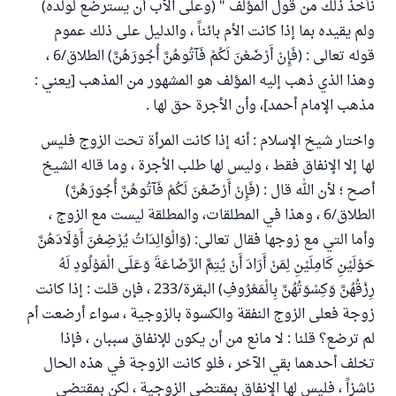
نأخذ ذلك من قول المؤلف " (وعلى الأب أن يسترضع لولده)
ولم يقيده بما إذا كانت الأم بائناً ، والدليل على ذلك عموم
قوله تعالى : (فَإِنْ أَرْضَعْنَ لَكُمْ فَآتُوهُنَّ أُجُورَهُنَّ) الطلاق/6 ،
وهذا الذي ذهب إليه المؤلف هو المشهور من المذهب [يعني :
مذهب الإمام أحمد]، وأن الأجرة حق لها .
واختار شيخ الإسلام : أنه إذا كانت المرأة تحت الزوج فليس
لها إلا الإنفاق فقط ، وليس لها طلب الأجرة ، وما قاله الشيخ
أصح ؛ لأن الله قال : (فَإِنْ أَرْضَعْنَ لَكُمْ فَآتُوهُنَّ أُجُورَهُنَّ)
الطلاق/6 ، وهذا في المطلقات، والمطلقة ليست مع الزوج ،
وأما التي مع زوجها فقال تعالى: (وَالْوَالِدَاتُ يُرْضِعْنَ أَوْلَادَهُنَّ
حَوْلَيْنِ كَامِلَيْنِ لِمَنْ أَرَادَ أَنْ يُتِمَّ الرَّضَاعَةَ وَعَلَى الْمَوْلُودِ لَهُ
رِزْقُهُنَّ وَكِسْوَتُهُنَّ بِالْمَعْرُوفِ) البقرة/233 ، فإن قلت : إذا كانت
زوجة فعلى الزوج النفقة والكسوة بالزوجية ، سواء أرضعت أم
لم ترضع؟ قلنا : لا مانع من أن يكون للإنفاق سببان ، فإذا
تخلف أحدهما بقي الآخر ، فلو كانت الزوجة في هذه الحال
ناشزاً ، فليس لها الإنفاق بمقتضى الزوجية ، لكن بمقتضى