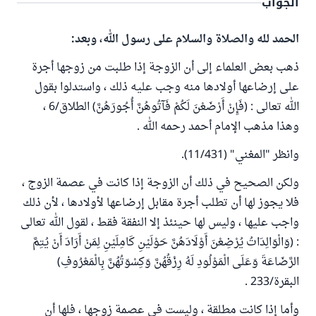
الجواب
الحمد لله والصلاة والسلام على رسول الله، وبعد:
ذهب بعض العلماء إلى أن الزوجة إذا طلبت من زوجها أجرة
على إرضاعها أولادها منه وجب عليه ذلك ، واستدلوا بقول
الله تعالى : (فَإِنْ أَرْضَعْنَ لَكُمْ فَآتُوهُنَّ أُجُورَهُنَّ) الطلاق/6 ،
وهذا مذهب الإمام أحمد رحمه الله .
وانظر "المغني" (11/431).
ولكن الصحيح في ذلك أن الزوجة إذا كانت في عصمة الزوج ،
فلا يجوز لها أن تطلب أجرة مقابل إرضاعها لأولادها ، لأن ذلك
واجب عليها ، وليس لها حينئذ إلا النفقة فقط ، لقول الله تعالى
: (وَالْوَالِدَاتُ يُرْضِعْنَ أَوْلَادَهُنَّ حَوْلَيْنِ كَامِلَيْنِ لِمَنْ أَرَادَ أَنْ يُتِمَّ
الرَّضَاعَةَ وَعَلَى الْمَوْلُودِ لَهُ رِزْقُهُنَّ وَكِسْوَتُهُنَّ بِالْمَعْرُوفِ)
البقرة/233 .
وأما إذا كانت مطلقة ، وليست في عصمة زوجها ، فلها أن