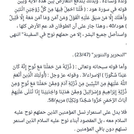
ولده ونساءه . وبذلك يندفع التعارض بين هذه الآية وبين
قوله في سورة هود : ( قُلْنَا احْمِلْ فِيهَا مِنْ كُلٍّ زَوْجَيْنِ اثْنَيْنِ
وَأَهْلَكَ إِلَّا مَنْ سَبَقَ عَلَيْهِ الْقَوْلُ وَمَنْ آمَنَ وَمَا آمَنَ مَعَهُ إِلَّا قَلِيلٌ
) هود/40 ، وهذا جار على أن الطوفان قد عم الأرض كلها ،
واستأصل جميع البشر ، إلا من حملهم نوح في السفينة" انتهى
.
"التحرير والتنوير" (23/47) .
وأما قوله سبحانه وتعالى : ( ذُرِّيَّةَ مَنْ حَمَلْنَا مَعَ نُوحٍ إِنَّهُ كَانَ
عَبْدًا شَكُورًا ) الإسراء/3 . وقوله عز وجل : (أُولَئِكَ الَّذِينَ أَنْعَمَ
اللَّهُ عَلَيْهِمْ مِنَ النَّبِيِّينَ مِنْ ذُرِّيَّةِ آدَمَ وَمِمَّنْ حَمَلْنَا مَعَ نُوحٍ وَمِنْ
ذُرِّيَّةِ إِبْرَاهِيمَ وَإِسْرَائِيلَ وَمِمَّنْ هَدَيْنَا وَاجْتَبَيْنَا إِذَا تُتْلَى عَلَيْهِمْ
آيَاتُ الرَّحْمَنِ خَرُّوا سُجَّدًا وَبُكِيًّا) مريم/58.
فلا يدل على استمرار نسل المؤمنين الذين حملهم نوح عليه
السلام معه ، بل المقصود أبناء نوح عليه السلام الذين استمر
نسلهم دون باقي المؤمنين .