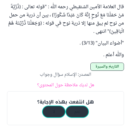
قال العلامة الأمين الشنقيطي رحمه الله : "قوله تعالى : (ذُرِّيَّةَ
مَنْ حَمَلْنَا مَعَ نُوحٍ إِنَّهُ كَانَ عَبْدًا شَكُورًا) ، بين أن ذرية من حمل
من نوح لم يبق منها إلا ذرية نوح في قوله : (وَجَعَلْنَا ذُرِّيَّتَهُ هُمُ
الْبَاقِينَ)" انتهى .
"أضواء البيان" (3/13) .
والله أعلم .
التاريخ والسيرة
المصدر
:
الإسلام سؤال وجواب
هل لديك ملاحظة حول المحتوى؟
هل انتفعت بهذه الإجابة؟
نعم
لا