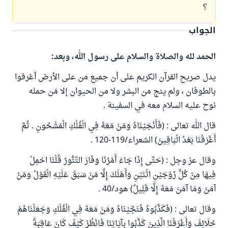
؟
الجواب
الحمد لله والصلاة والسلام على رسول الله، وبعد:
يدل صريح القرآن الكريم على أن جميع من على الأرض أغرقوا
بالطوفان ، ولم ينج من البشر ولا من الحيوان إلا مَن حمله
نوح عليه السلام معه في السفينة .
قال الله تعالى : (فَأَنْجَيْنَاهُ وَمَنْ مَعَهُ فِي الْفُلْكِ الْمَشْحُونِ . ثُمَّ
أَغْرَقْنَا بَعْدُ الْبَاقِينَ) الشعراء/119-120 .
وقال عز وجل : (حَتَّى إِذَا جَاءَ أَمْرُنَا وَفَارَ التَّنُّورُ قُلْنَا احْمِلْ
فِيهَا مِنْ كُلٍّ زَوْجَيْنِ اثْنَيْنِ وَأَهْلَكَ إِلَّا مَنْ سَبَقَ عَلَيْهِ الْقَوْلُ وَمَنْ
آمَنَ وَمَا آمَنَ مَعَهُ إِلَّا قَلِيلٌ) هود/40 .
وقال تعالى : (فَكَذَّبُوهُ فَنَجَّيْنَاهُ وَمَنْ مَعَهُ فِي الْفُلْكِ وَجَعَلْنَاهُمْ
خَلَائِفَ وَأَغْرَقْنَا الَّذِينَ كَذَّبُوا بِآيَاتِنَا فَانْظُرْ كَيْفَ كَانَ عَاقِبَةُ