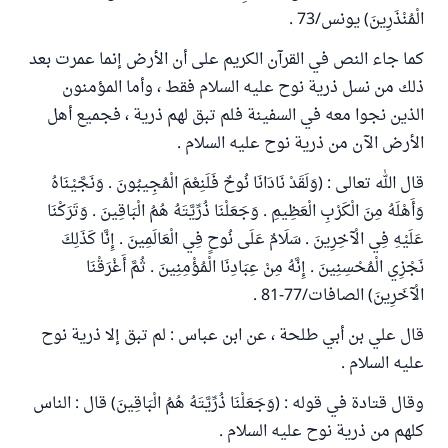
الْمُنْذَرِينَ) يونس/73 .
كما جاء النص في القرآن الكريم على أن الأرض إنما عمرت بعد
ذلك من نسل ذرية نوح عليه السلام فقط ، وأما المؤمنون
الذين نجوا معه في السفينة فلم تبق لهم ذرية ، فجميع أهل
الأرض الآن من ذرية نوح عليه السلام .
قال الله تعالى : (وَلَقَدْ نَادَانَا نُوحٌ فَلَنِعْمَ الْمُجِيبُونَ . وَنَجَّيْنَاهُ
وَأَهْلَهُ مِنَ الْكَرْبِ الْعَظِيمِ . وَجَعَلْنَا ذُرِّيَّتَهُ هُمُ الْبَاقِينَ . وَتَرَكْنَا
عَلَيْهِ فِي الْآخِرِينَ . سَلَامٌ عَلَى نُوحٍ فِي الْعَالَمِينَ . إِنَّا كَذَلِكَ
نَجْزِي الْمُحْسِنِينَ . إِنَّهُ مِنْ عِبَادِنَا الْمُؤْمِنِينَ . ثُمَّ أَغْرَقْنَا
الْآخَرِينَ) الصافات/77-81 .
قال علي بن أبي طلحة ، عن ابن عباس : لم تبق إلا ذرية نوح
عليه السلام .
وقال قتادة في قوله : (وَجَعَلْنَا ذُرِّيَّتَهُ هُمُ الْبَاقِينَ) قال : الناس
كلهم من ذرية نوح عليه السلام .