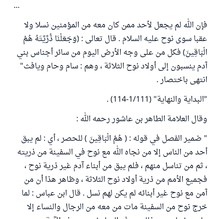
...
فإن الله لم يجعل لأحد ممن كان معه من المؤمنين نسلا ولا
عقبا سوى نوح عليه السلام . قال تعالى : (وَجَعَلْنَا ذُرِّيَّتَهُ هُمُ
الْبَاقِينَ) فكل من على وجه الأرض اليوم من سائر أجناس بني
آدم ينسبون إلى أولاد نوح الثلاثة ، وهم : سام وحام ويافث"
انتهى باختصار .
"البداية والنهاية" (1/111-114) .
وقال العلامة الطاهر بن عاشور رحمه الله :
" ضمير الفصل في قوله : ( هُمُ الْبَاقِينَ ) للحصر ، أي : لم يبق
أحد من الناس إلا من نجاه الله مع نوح في السفينة من ذريته
، ثم من تناسل منهم ، فلم يبق من أبناء آدم غير ذرية نوح ،
فجميع الأمم من ذرية أولاد نوح الثلاثة ، وظاهر هذا أن من
آمن مع نوح غير أبنائه لم يكن لهم نسل . قال ابن عباس : لما
خرج نوح من السفينة مات من معه من الرجال والنساء إلا