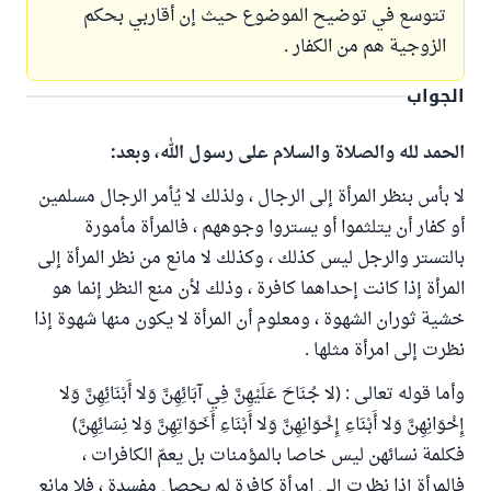
تتوسع في توضيح الموضوع حيث إن أقاربي بحكم
الزوجية هم من الكفار .
الجواب
الحمد لله والصلاة والسلام على رسول الله، وبعد:
لا بأس بنظر المرأة إلى الرجال ، ولذلك لا يُأمر الرجال مسلمين
أو كفار أن يتلثموا أو يستروا وجوههم ، فالمرأة مأمورة
بالتستر والرجل ليس كذلك ، وكذلك لا مانع من نظر المرأة إلى
المرأة إذا كانت إحداهما كافرة ، وذلك لأن منع النظر إنما هو
خشية ثوران الشهوة ، ومعلوم أن المرأة لا يكون منها شهوة إذا
نظرت إلى امرأة مثلها .
وأما قوله تعالى : (لا جُنَاحَ عَلَيْهِنَّ فِي آبَائِهِنَّ وَلا أَبْنَائِهِنَّ وَلا
إِخْوَانِهِنَّ وَلا أَبْنَاءِ إِخْوَانِهِنَّ وَلا أَبْنَاءِ أَخَوَاتِهِنَّ وَلا نِسَائِهِنَّ)
فكلمة نسائهن ليس خاصا بالمؤمنات بل يعمّ الكافرات ،
فالمرأة إذا نظرت إلى امرأة كافرة لم يحصل مفسدة ، فلا مانع