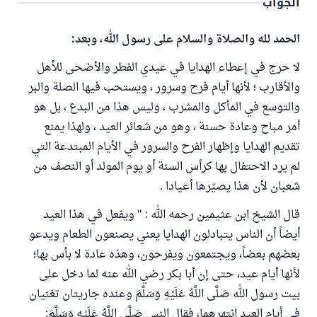
الجواب
الحمد لله والصلاة والسلام على رسول الله، وبعد:
لا حرج في إعطاء الهدايا في عيدي الفطر والأضحى للأهل
والأقارب ؛ لأنها أيام فرح وسرور ، ويستحب فيها الصلة والبر
والتوسع في المأكل والمشرب ، وليس هذا من البدع ، بل هو
أمر مباح وعادة حسنة ، وهو من شعائر العيد ، ولهذا يمنع
تقديم الهدايا وإظهار الفرح والسرور في الأيام المبتدعة التي
لم يرد الاحتفال بها كرأس السنة أو يوم المولد أو النصف من
شعبان لأن هذا يصيّرها أعيادا .
قال الشيخ ابن عثيمين رحمه الله : " ويفعل في هذا العيد
أيضاً أن الناس يتبادلون الهدايا يعني يصنعون الطعام ويدعو
بعضهم بعضاً، ويجتمعون ويفرحون، وهذه عادة لا بأس بها؛
لأنها أيام عيد، حتى إن أبا بكر رضي الله عنه لما دخل على
بيت رسول الله صَلَّى اللَّهُ عَلَيْهِ وَسَلَّمَ وعنده جاريتان تغنيان
في أيام العيد انتهرهما، فقال النبي صَلَّى اللَّهُ عَلَيْهِ وَسَلَّمَ: