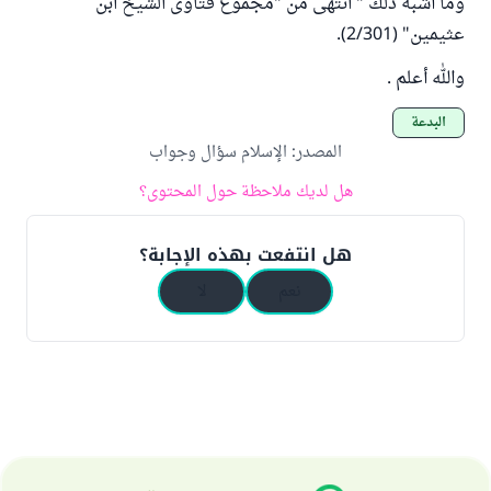
وما أشبه ذلك " انتهى من "مجموع فتاوى الشيخ ابن
عثيمين" (2/301).
والله أعلم .
البدعة
المصدر
:
الإسلام سؤال وجواب
هل لديك ملاحظة حول المحتوى؟
هل انتفعت بهذه الإجابة؟
نعم
لا