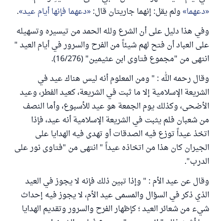
دعهما
ولم يقل: إنهما جاريتان قال:
دعهما فإنها أيام عيد
.
وفي هذا دليل على أن الشرع ولله الحمد من تيسيره وتسهيله
على العباد أن فتح لهم شيئاً من الفرح والسرور في أيام العيد "
انتهى من "مجموع فتاوى ابن عثيمين" (16/276).
وقال رحمه الله : " ومن المعلوم أنه ليس هناك عيد في
الشريعة الإسلامية إلا ما ثبت في الشريعة، كعيد الفطر، وعيد
الأضحى، وكذلك يوم الجمعة هو عيد للأسبوع، وأما النصف
من شعبان فلم يثبت في الشريعة الإسلامية أنه عيد، فإذا
اتخذ عيداً توزع فيه الصدقات أو تهدى فيه الهدايا على
الجيران كان هذا من اتخاذه عيداً " انتهى من "فتاوى نور على
الدرب".
وقال عن عيد الأم : " وإذا تبين ذلك فإنه لا يجوز في العيد
الذي ذكر في السؤال والمسمى عيد الأم، لا يجوز فيه إحداث
شيء من شعائر العيد ؛ كإظهار الفرح والسرور وتقديم الهدايا