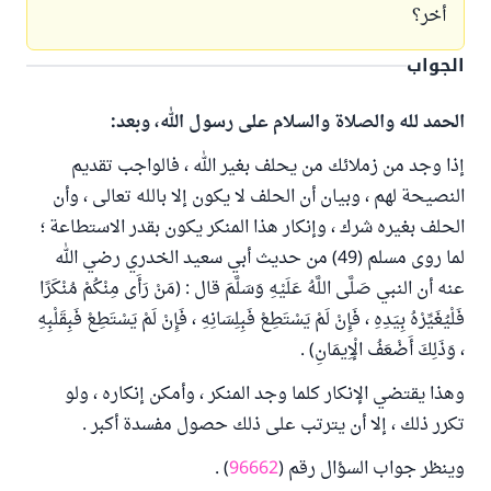
أخر؟
الجواب
الحمد لله والصلاة والسلام على رسول الله، وبعد:
إذا وجد من زملائك من يحلف بغير الله ، فالواجب تقديم
النصيحة لهم ، وبيان أن الحلف لا يكون إلا بالله تعالى ، وأن
الحلف بغيره شرك ، وإنكار هذا المنكر يكون بقدر الاستطاعة ؛
لما روى مسلم (49) من حديث أبي سعيد الخدري رضي الله
عنه أن النبي صَلَّى اللَّهُ عَلَيْهِ وَسَلَّمَ قال : (مَنْ رَأَى مِنْكُمْ مُنْكَرًا
فَلْيُغَيِّرْهُ بِيَدِهِ ، فَإِنْ لَمْ يَسْتَطِعْ فَبِلِسَانِهِ ، فَإِنْ لَمْ يَسْتَطِعْ فَبِقَلْبِهِ
، وَذَلِكَ أَضْعَفُ الْإِيمَانِ) .
وهذا يقتضي الإنكار كلما وجد المنكر ، وأمكن إنكاره ، ولو
تكرر ذلك ، إلا أن يترتب على ذلك حصول مفسدة أكبر .
وينظر جواب السؤال رقم (
96662
) .