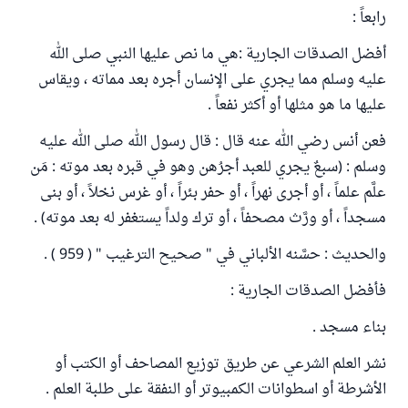
رابعاً :
أفضل الصدقات الجارية :هي ما نص عليها النبي صلى الله
عليه وسلم مما يجري على الإنسان أجره بعد مماته ، ويقاس
عليها ما هو مثلها أو أكثر نفعاً .
فعن أنس رضي الله عنه قال : قال رسول الله صلى الله عليه
وسلم : (سبعٌ يجري للعبد أجرُهن وهو في قبره بعد موته : مَن
علَّم علماً ، أو أجرى نهراً ، أو حفر بئراً ، أو غرس نخلاً ، أو بنى
مسجداً ، أو ورَّث مصحفاً ، أو ترك ولداً يستغفر له بعد موته) . ‌
والحديث : حسَّنه الألباني في " صحيح الترغيب " ( 959 ) .
فأفضل الصدقات الجارية :
بناء مسجد .
نشر العلم الشرعي عن طريق توزيع المصاحف أو الكتب أو
الأشرطة أو اسطوانات الكمبيوتر أو النفقة على طلبة العلم .