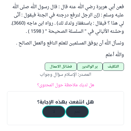
فعن أبي هريرة رضي الله عنه قال : قال رسول الله صلى الله
عليه وسلم : (إن الرجل لترفع درجته في الجنة فيقول : أنَّى
لي هذا ؟ فيقال : باستغفار ولدك لك) . ‌رواه ابن ماجه (3660).
وحسَّنه الألباني في " السلسلة الصحيحة " ( 1598 ) .
ونسأل الله أن يوفق المسلمين للعلم النافع والعمل الصالح .
والله أعلم
التكليف
بر الوالدين
فضائل الأعمال
المصدر
:
الإسلام سؤال وجواب
هل لديك ملاحظة حول المحتوى؟
هل انتفعت بهذه الإجابة؟
نعم
لا