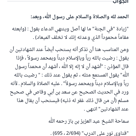
الجواب
الحمد لله والصلاة والسلام على رسول الله، وبعد:
"زيادة "في الجنة" ما لها أصل وينتهي الدعاء بقول : (وابعثه
مقاماً محموداً الذي وعدته إنك لا تخلف الميعاد) .
ومن المناسب هنا أن نذكر أنه يستحب أيضاً عند الشهادتين أن
يقول : رضيت بالله رباً وبالإسلام ديناً وبمحمد رسولاً ، فإذا
قال المؤذن : "أشهد أن لا إله إلا الله ، أشهد أن محمداً رسول
الله" يقول المستمع مثله ، ثم يقول عند ذلك : " رضيت بالله
رباً وبالإسلام ديناً وبمحمد رسولاً" ـ عليه الصلاة والسلام ـ لأنه
ورد في الحديث الصحيح عن سعد بن أبي وقاص في صحيح
مسلم (أن من قال ذلك غفر له ذنبه) فيستحب أن يقال هذا
عند الشهادتين" انتهى .
سماحة الشيخ عبد العزيز بن باز رحمه الله
"فتاوى نور على الدرب" (2/694 ، 695) .