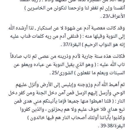
ولما أكلا من الشجرة ندما على فعلهما وقالا : ( ربنا ظلمنا
أنفسنا وإن لم تغفر لنا وترحمنا لنكونن من الخاسرين )
الأعراف/23 .
وقد كانت معصية آدم عن شهوة لا عن استكبار , لذا أرشده الله
إلى التوبة وقبلها منه : ( فتلقى آدم من ربه كلمات فتاب عليه
إنه هو التواب الرحيم ) البقرة/37 .
فكانت هذه سنة جارية لآدم وذريته من عصى ثم تاب صادقاً
تاب الله عليه : ( وهو الذي يقبل التوبة عن عباده ويعفو عن
السيئات ويعلم ما تفعلون ) الشورى/25 .
ثم أهبط الله آدم وزوجته وإبليس إلى الأرض وأنزل عليهم
الوحي وأرسل إليهم الرسل فمن آمن دخل الجنة ومن كفر دخل
النار : ( قلنا اهبطوا منها جميعا فإما يأتينكم مني هدى فمن
تبع هداي فلا خوف عليم ولا هم يحزنون ، والذين كفروا
وكذبوا بآياتنا أولئك أصحاب النار هم فيها خالدون )
البقرة/38-39 .