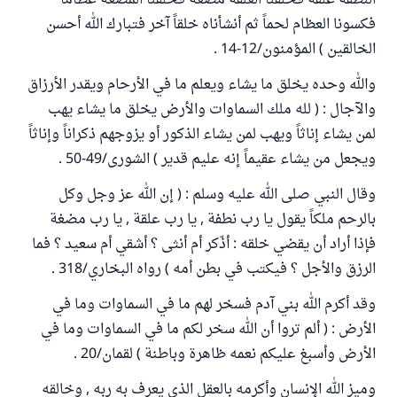
النطفة علقة فخلقنا العلقة مضغة فخلقنا المضغة عظاماً
فكسونا العظام لحماً ثم أنشأناه خلقاً آخر فتبارك الله أحسن
الخالقين ) المؤمنون/12-14 .
والله وحده يخلق ما يشاء ويعلم ما في الأرحام ويقدر الأرزاق
والآجال : ( لله ملك السماوات والأرض يخلق ما يشاء يهب
لمن يشاء إناثاً ويهب لمن يشاء الذكور أو يزوجهم ذكراناً وإناثاً
ويجعل من يشاء عقيماً إنه عليم قدير ) الشورى/49-50 .
وقال النبي صلى الله عليه وسلم : ( إن الله عز وجل وكل
بالرحم ملكاً يقول يا رب نطفة , يا رب علقة , يا رب مضغة
فإذا أراد أن يقضي خلقه : أذّكر أم أنثى ؟ أشقي أم سعيد ؟ فما
الرزق والأجل ؟ فيكتب في بطن أمه ) رواه البخاري/318 .
وقد أكرم الله بني آدم فسخر لهم ما في السماوات وما في
الأرض : ( ألم تروا أن الله سخر لكم ما في السماوات وما في
الأرض وأسبغ عليكم نعمه ظاهرة وباطنة ) لقمان/20 .
وميز الله الإنسان وأكرمه بالعقل الذي يعرف به ربه , وخالقه