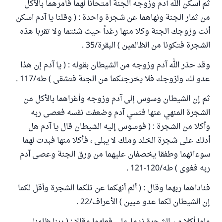
ثم أسكن الله آدم وزوجه الجنة امتحاناً لهما فأمرهما بالأكل
من ثمار الجنة ونهاهما عن شجرة واحدة : ( وقلنا يا آدم اسكن
أنت وزوجك الجنة وكلا منها رغداً حيث شئتما ولا تقربا هذه
الشجرة فتكونا من الظالمين ) البقرة/35 .
وقد حذر الله آدم وزوجه من الشيطان بقوله : ( يا آدم إن هذا
عدو لك ولزوجك فلا يخرجنكما من الجنة فتشقى ) طه/117 .
ثم إن الشيطان وسوس إلى آدم وزوجه وأغراهما بالأكل من
الشجرة المنهي عنها فنسي آدم وضعفت نفسه فعصى ربه
وأكلا من الشجرة : ( فوسوس إليه الشيطان قال يا آدم هل
أدلك على شجرة الخلد وملك لا يبلى ، فأكلا منها فبدت لهما
سوءاتهما وطفقا يخصفان عليهما من ورق الجنة وعصى آدم
ربه فغوى ) طه/120-121 .
فناداهما ربهما وقال : ( ألم أنهكما عن تلكما الشجرة وأقل لكما
إن الشيطان لكما عدو مبين ) الأعراف/22 .