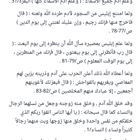
وعلم آدم جميع الأسماء : ( وعلم آدم الأسماء كلها ) البقرة/31 .
ولما امتنع إبليس من السجود لآدم طرده الله ولعنه : ( قال
فاخرج منها فإنك رجيم ، وإن عليك لعنتي إلى يوم الدين )
ص/77-78 .
ولما علم إبليس بمصيره سأل الله أن ينظره إلى يوم البعث : (
قال رب فأنظرني إلى يوم يبعثون ، قال فإنك من المنظرين ،
إلى يوم الوقت المعلوم ) ص/79-81 .
ولما أعطاه الله ذلك أعلن الحرب على آدم وذريته يزين لهم
المعاصي ويغريهم بالفواحش : ( قال فبعزتك لأغوينهم
أجمعين ، إلا عبادك منهم المخلصين ) ص/82-83 .
وقد خلق الله آدم , وخلق منه زوجته وجعل من نسلهما الرجال
والنساء كما قال سبحانه : ( يا أيها الناس اتقوا ربكم الذي
خلقكم من نفس واحدة وخلق منها زوجها وبث منهما رجالاً
كثيراً ونساء ) النساء/1 .