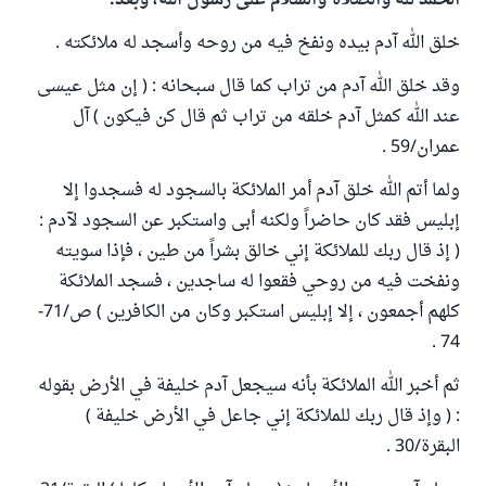
الحمد لله والصلاة والسلام على رسول الله، وبعد:
خلق الله آدم بيده ونفخ فيه من روحه وأسجد له ملائكته .
وقد خلق الله آدم من تراب كما قال سبحانه : ( إن مثل عيسى
عند الله كمثل آدم خلقه من تراب ثم قال كن فيكون ) آل
عمران/59 .
ولما أتم الله خلق آدم أمر الملائكة بالسجود له فسجدوا إلا
إبليس فقد كان حاضراً ولكنه أبى واستكبر عن السجود لآدم :
( إذ قال ربك للملائكة إني خالق بشراً من طين ، فإذا سويته
ونفخت فيه من روحي فقعوا له ساجدين ، فسجد الملائكة
كلهم أجمعون ، إلا إبليس استكبر وكان من الكافرين ) ص/71-
74 .
ثم أخبر الله الملائكة بأنه سيجعل آدم خليفة في الأرض بقوله
: ( وإذ قال ربك للملائكة إني جاعل في الأرض خليفة )
البقرة/30 .