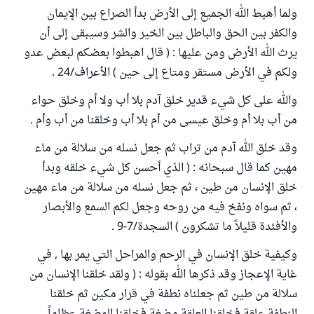
ولما أهبط الله الجميع إلى الأرض بدأ الصراع بين الإيمان
والكفر بين الحق والباطل بين الخير والشر وسيبقى إلى أن
يرث الله الأرض ومن عليها : ( قال اهبطوا بعضكم لبعض عدو
ولكم في الأرض مستقر ومتاع إلى حين ) الأعراف/24 .
والله على كل شيء قدير خلق آدم بلا أب ولا أم وخلق حواء
من أب بلا أم وخلق عيسى من أم بلا أب وخلقنا من أب وأم .
وقد خلق الله آدم من تراب ثم جعل نسله من سلالة من ماء
مهين كما قال سبحانه : ( الذي أحسن كل شيء خلقه وبدأ
خلق الإنسان من طين ، ثم جعل نسله من سلالة من ماء مهين
، ثم سواه ونفخ فيه من روحه وجعل لكم السمع والأبصار
والأفئدة قليلاً ما تشكرون ) السجدة/7-9 .
وكيفية خلق الإنسان في الرحم والمراحل التي يمر بها , في
غاية الإعجاز وقد ذكرها الله بقوله : ( ولقد خلقنا الإنسان من
سلالة من طين ثم جعلناه نطفة في قرار مكين ثم خلقنا