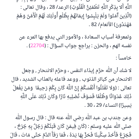
اللَّهِ أَلا بِذِكْرِ اللَّهِ تَطْمَئِنُّ الْقُلُوبُ) الرعد/ 28 ، وقال تعالى :
(الَّذِينَ آَمَنُوا وَلَمْ يَلْبِسُوا إِيمَانَهُمْ بِظُلْمٍ أُولَئِكَ لَهُمُ الْأَمْنُ وَهُمْ
مُهْتَدُونَ) الأنعام/ 82 .
ولمعرفة أسباب السعادة ، والأمور التي يدفع بها المرء عن
نفسه الهم ، والحزن : يراجع جواب السؤال : (
22704
) .
خامساً :
لا شك أن الله حرَّم إيذاء النفس ، وحرَّم الانتحار , وجعل
الانتحار من كبائر الذنوب , ووعد فاعله بالعذاب الشديد ، قال
تعالى : (وَلا تَقْتُلُوا أَنْفُسَكُمْ إِنَّ اللَّهَ كَانَ بِكُمْ رَحِيمًا وَمَنْ يَفْعَلْ
ذَلِكَ عُدْوَانًا وَظُلْمًا فَسَوْفَ نُصْلِيهِ نَارًا وَكَانَ ذَلِكَ عَلَى اللَّهِ
يَسِيرًا) النساء/ 29 ، 30 .
وعن جندب بن عبد الله رضي الله عنه قال : قال رسول الله
صلى الله عليه وسلم : (كَانَ فِيمَنْ كَانَ قَبْلَكُمْ رَجُلٌ بِهِ جُرْحٌ ،
فَجَزِعَ فَأَخَذَ سِكِّينًا فَحَزَّ بِهَا يَدَهُ ، فَمَا رَقَأَ الدَّمُ حَتَّى مَاتَ ، قَالَ