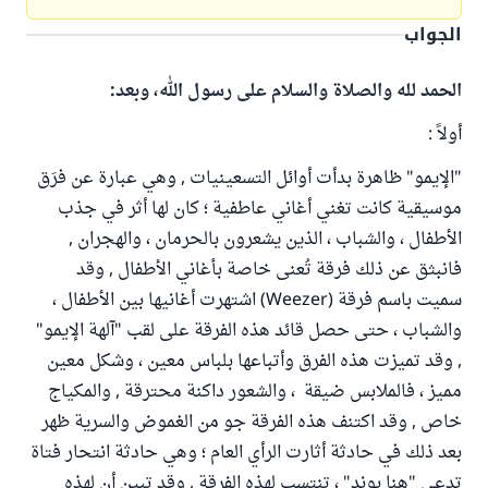
الجواب
الحمد لله والصلاة والسلام على رسول الله، وبعد:
أولاً :
"الإيمو" ظاهرة بدأت أوائل التسعينيات , وهي عبارة عن فرَق
موسيقية كانت تغني أغاني عاطفية ؛ كان لها أثر في جذب
الأطفال ، والشباب ، الذين يشعرون بالحرمان ، والهجران ,
فانبثق عن ذلك فرقة تُعنى خاصة بأغاني الأطفال , وقد
سميت باسم فرقة (Weezer) اشتهرت أغانيها بين الأطفال ،
والشباب ، حتى حصل قائد هذه الفرقة على لقب "آلهة الإيمو"
, وقد تميزت هذه الفرق وأتباعها بلباس معين ، وشكل معين
مميز ، فالملابس ضيقة ، والشعور داكنة محترقة , والمكياج
خاص , وقد اكتنف هذه الفرقة جو من الغموض والسرية ظهر
بعد ذلك في حادثة أثارت الرأي العام ؛ وهي حادثة انتحار فتاة
تدعى "هنا بوند" ، تنتسب لهذه الفرقة , وقد تبين أن لهذه