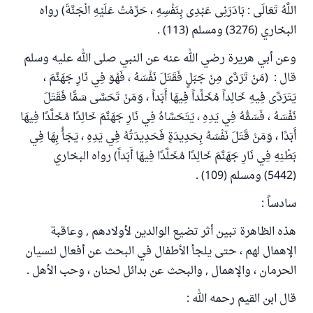
اللَّهُ تَعَالَى : بَادَرَنِى عَبْدِى بِنَفْسِهِ ، حَرَّمْتُ عَلَيْهِ الْجَنَّةَ) رواه
البخاري (3276) ومسلم (113) .
وعن أبي هريرة رضي الله عنه عن النبي صلى الله عليه وسلم
قال : (مَنْ تَرَدَّى مِنْ جَبَلٍ فَقَتَلَ نَفْسَهُ ، فَهْوَ فِي نَارِ جَهَنَّمَ ،
يَتَرَدَّى فِيهِ خَالِداً مُخَلَّداً فِيهَا أَبَداً ، وَمَنْ تَحَسَّى سَمًّا فَقَتَلَ
نَفْسَهُ ، فَسَمُّهُ فِي يَدِهِ ، يَتَحَسَّاهُ فِي نَارِ جَهَنَّمَ خَالِدًا مُخَلَّدًا فِيهَا
أَبَدًا ، وَمَنْ قَتَلَ نَفْسَهُ بِحَدِيدَةٍ فَحَدِيدَتُهُ فِي يَدِهِ ، يَجَأُ بِهَا فِي
بَطْنِهِ فِي نَارِ جَهَنَّمَ خَالِدًا مُخَلَّدًا فِيهَا أَبَداً) رواه البخاري
(5442) ومسلم (109) .
سادساً :
هذه الظاهرة تبين أثر تضيع الوالدين لأولادهم , وعاقبة
الإهمال لهم ، حتى يلجأ الأطفال في البحث عن أفعال لنسيان
الحرمان ، والإهمال , والبحث عن بدائل لحنان ، وحب الأهل .
قال ابن القيم رحمه الله :