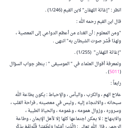
انظر : "إغاثة اللهفان" لابن القيم (1/246) .
قال ابن القيم رحمه الله :
"ومن المعلوم : أن الغناء من أعظم الدواعي إلى المعصية ،
ولهذا فُسِّر صوت الشيطان به" انتهى .
"إغاثة اللهفان" (1/255) .
ولمعرفة أقوال العلماء في " الموسيقى " : ينظر جواب السؤال
) .
5011
(
رابعاً :
علاج الهم ، والكرب ، واليأس ، والإحباط : يكون بطاعة الله
سبحانه ، والالتجاء إليه , وليس في معصيته , فراحة القلب ،
وسروره ، وزوال همومه ، وغمومه ، والحياة الطيبة ،
والابتهاج : لا يمكن اجتماعها كلها إلا لأهل الإيمان ، وطاعة
الرحمن ، قال الله تعالى : (الَّذِينَ آمَنُوا وَتَطْمَئِنُّ قُلُوبُهُمْ بِذِكْرِ