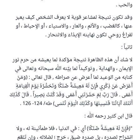
والحب .
وقد تكون نتيجة لمشاعر قوية لا يعرف الشخص كيف يعبر
عنها ، كالغضب ، والألم ، والعار ، والاستياء ، أو الإحباط ، أو
لفراغ روحي تكون نهايته الإيذاء والانتحار .
ثانياً :
لا شك أن هذه الظاهرة نتيجة مؤكدة لما يعيشه من حرم نور
الإيمان ، والهداية , وتوكيداً لما بيَّنه الله سبحانه وتعالى في
كتابه من الوعيد لما أعرض عن صراطه , قال تعالى : (وَمَنْ
أَعْرَضَ عَنْ ذِكْرِي فَإِنَّ لَهُ مَعِيشَةً ضَنْكًا وَنَحْشُرُهُ يَوْمَ الْقِيَامَةِ
أَعْمَى . قَالَ رَبِّ لِمَ حَشَرْتَنِي أَعْمَى وَقَدْ كُنْتُ بَصِيراً . قَالَ كَذَلِكَ
أَتَتْكَ آيَاتُنَا فَنَسِيتَهَا وَكَذَلِكَ الْيَوْمَ تُنْسَى) طه/ 124- 126 .
قال ابن كثير رحمه الله :
"(فَإِنَّ لَهُ مَعِيشَةً ضَنْكًا) أي : في الدنيا ، فلا طمأنينة له ، ولا
انشراح لصدره ، بل صدره ضيق ، حَرج ؛ لضلاله ، وإن تَنَعَّم