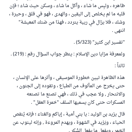
ظاهره ، ولبِس ما شاء ، وأكل ما شاء ، وسكن حيث شاء ؛ فإن
قلبه ما لم يخلص إلى اليقين ، والهدى ، فهو في قلق ، وحيرة ،
وشك ، فلا يزال في ريبة يتردد ، فهذا من ضنك المعيشة"
انتهى .
"تفسير ابن كثير" (5/323) .
ولمعرفة مزايا دين الإسلام : ينظر جواب السؤال رقم : (219) .
ثالثاً :
هذه الظاهرة تبين خطورة الموسيقى ، وأثرها على الإنسان ،
حتى يخرج عن المألوف من الطباع ، وتقوده إلى الجنون ،
والانتحار , ولا عجب في ذلك ، فهي تصنع ما تصنعه
المسكرات حتى كان يسميها السلف "خمرة العقل" .
قال يزيد بن الوليد : يا بني أمية ، إياكم والغناء ؛ فإنه يُنقص
الحياء ، ويَزيد في الشهوة ، ويهدم المروءة , وإنه لينوب عن
الخمر ، ويفعل ما يفعل السُّكر .