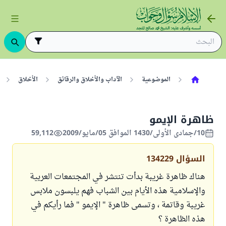
الموضوعية
الآداب والأخلاق والرقائق
الأخلاق
ظاهرة الإيمو
10/جمادى الأولى/1430 الموافق 05/مايو/2009
59,112
السؤال
134229
هناك ظاهرة غريبة بدأت تنتشر في المجتمعات العربية
والإسلامية هذه الأيام بين الشباب فهم يلبسون ملابس
غريبة وقاتمة ، وتسمى ظاهرة " الإيمو " فما رأيكم في
هذه الظاهرة ؟