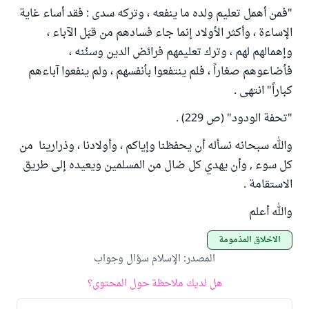
"فمن أهمل تعليم ولده ما ينفعه ، وتركه سدى : فقد أساء غاية
الإساءة ، وأكثر الأولاد إنما جاء فسادهم من قبَل الآباء ،
وإهمالهم لهم ، وترك تعليمهم فرائض الدين وسنُنه ،
فأضاعوهم صغاراً ، فلم ينتفعوا بأنفسهم ، ولم ينفعوا آباءهم
كباراً" انتهى .
"تحفة الودود" (ص 229) .
والله سبحانه نسأله أن يحفظنا وإياكم ، وأولادنا ، وذرارينا من
كل سوء , وأن يهدي كل ضال من المسلمين ويعيده إلى طريق
الاستقامة .
والله أعلم
الأخلاق المذمومة
المصدر
:
الإسلام سؤال وجواب
هل لديك ملاحظة حول المحتوى؟