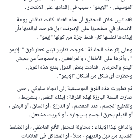
الموسيقى - "الإيمو" - سبب في إقدامها على الانتحار .
فقد تبين خلال التحقيق أن هذه الفتاة كانت تناقش روعة
الانتحار في صفحتها على الإنترنت ؛ بل شرحت لوالديها بأن
إيذاءها لنفسها كان فقط جزءً من كونها "إيمو" .
وعلى إثر هذه الحادثة : خرجت تقارير تبيّن خطر فرق " الإيمو
" , وأثرها على الأطفال ، والمراهقين , وخصوصاً من يعيش
اليتم والحرمان , فقامت بعض الدول بمنع هذه الفرق ,
وحظرت أي شكل من أشكال "الإيمو" .
ثم تطورت هذه الفرق الموسيقية إلى اتجاه سلوكي , حتى
صارت السمة البارزة لهذه الفرقة : إيذاء النفس ، بتشريط ،
وتقطيع الجسم ، عند المعصم ، أو الذراع ، أو الساق ، أو البطن ،
أو القيام بحرق الجسم بسيجارة ، أو كبريت مشتعل .
والدافع لهذا الإيذاء : محاولة لتحمل الألم العاطفي ، أو الضغط
الشديد من قبَل والديهم - مثلاً - أو المشاكل في العلاقات