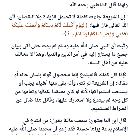
ولهذا قال الشاطبي رحمه الله:
"إن الشريعة جاءت كاملة لا تحتمل الزيادة ولا النقصان؛ لأن
الله تعالى قال فيها:
الْيَوْمَ أَكْمَلْتُ لَكُمْ دِينَكُمْ وَأَتْمَمْتُ عَلَيْكُمْ
نِعْمَتِي وَرَضِيتُ لَكُمُ الْإِسْلَامَ دِينًا
.
وثبت أن النبي صلى الله عليه وسلم لم يمت حتى أتى ببيان
جميع ما يحتاج إليه في أمر الدين والدنيا، وهذا لا مخالف
عليه من أهل السنة.
فإذا كان كذلك فالمبتدع إنما محصول قوله بلسان حاله أو
مقاله: إن الشريعة لم تتم، وأنه بقي منها أشياء يجب أو
يستحب استدراكها؛ لأنه لو كان معتقدا لكمالها وتمامها من
كل وجه لم يبتدع ولا استدرك عليها، وقائل هذا ضال عن
الصراط المستقيم.
قال ابن الماجشون: سمعت مالكا يقول: من ابتدع في
الإسلام بدعة يراها حسنة فقد زعم أن محمدا صلى الله عليه