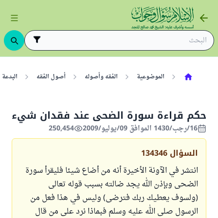
الموضوعية
الفقه وأصوله
أصول الفقه
البدعة
حكم قراءة سورة الضحى عند فقدان شيء
16/رجب/1430 الموافق 09/يوليو/2009
250,454
السؤال
134346
انتشر في الآونة الأخيرة أنه من أضاع شيئا فليقرأ سورة
الضحى وبإذن الله يجد ضالته بسبب قوله تعالى
(ولسوف يعطيك ربك فترضى) وليس في هذا فعل من
الرسول صلى الله عليه وسلم فبماذا نرد على من قال