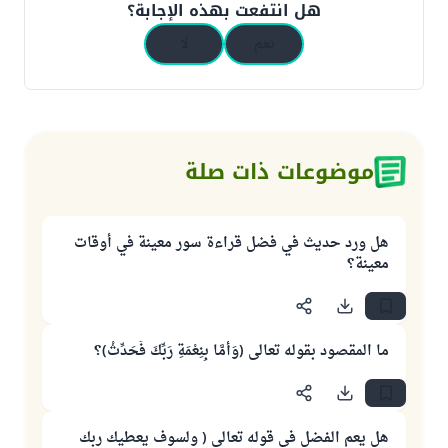
هل انتفعت بهذه الإجابة؟
نعم
لا
موضوعات ذات صلة
هل ورد حديث في فضل قراءة سور معينة في أوقات
معينة؟
ما المقصود بقوله تعالى (وَأَمَّا ‌بِنِعْمَةِ رَبِّكَ فَحَدِّثْ)؟
هل يعم الفضل في قوله تعالى ( ولسوف يعطيك ربك