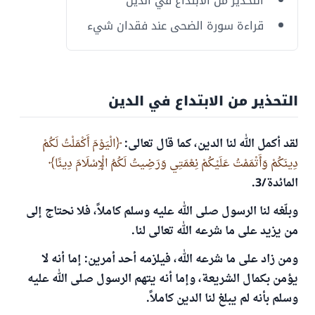
التحذير من الابتداع في الدين
قراءة سورة الضحى عند فقدان شيء
التحذير من الابتداع في الدين
لقد أكمل الله لنا الدين، كما قال تعالى:
الْيَوْمَ أَكْمَلْتُ لَكُمْ
دِينَكُمْ وَأَتْمَمْتُ عَلَيْكُمْ نِعْمَتِي وَرَضِيتُ لَكُمُ الْإِسْلَامَ دِينًا
المائدة/3.
وبلّغه لنا الرسول صلى الله عليه وسلم كاملاً، فلا نحتاج إلى
من يزيد على ما شرعه الله تعالى لنا.
ومن زاد على ما شرعه الله، فيلزمه أحد أمرين: إما أنه لا
يؤمن بكمال الشريعة، وإما أنه يتهم الرسول صلى الله عليه
وسلم بأنه لم يبلغ لنا الدين كاملاً.