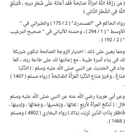
( مَن رَزَقَهُ اللَّهُ امرَأَةً صَالِحَةً فَقَد أَعَانَهُ عَلَى شَطرِ دِينِهِ ، فَليَتَّقِ
اللَّهَ فِي الشَّطرِ الثَّانِي )
رواه الحاكم في "المستدرك" ( 2 / 175 ) والطبراني في "
الأوسط " ( 1 / 294 ) ، وحسَنه الألباني في " صحيح الترغيب
" ( 2 / 192 ) .
ومما يعين على ذلك : اختيار الزوجة الصالحة لتكون شريكة
لك في بناء أسرة طيبة ، مع إعانتها لك على طاعة ربك ، كما
جاء في الحديث عن النبي صلى الله عليه وسلم : ( الدُّنْيَا
مَتَاعٌ ، وَخَيْرُ مَتَاعِ الدُّنْيَا الْمَرْأَةُ الصَّالِحَةُ ) رواه مسلم ( 1467 )
.
وعن أبي هريرة رضي الله عنه عن النبي صلى الله عليه وسلم
قال : ( تُنكَحُ المرأةُ لأربَعٍ : لِمَالِهَا ، وَلِحَسَبِهَا ، وَجَمَالِهَا ، وَلِدِينِهَا ،
فَاظفَر بِذَاتِ الدِّينِ تَرِبَت يَدَاكَ ) رواه البخاري ( 4802 ) ومسلم
( 1466 ) .