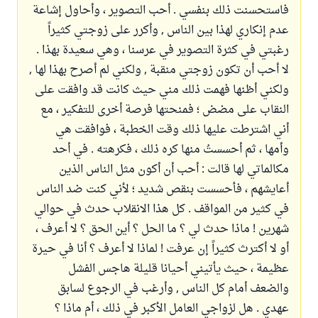
فاستحسنت ذلك بنفسي . أحب التصوير ، وأحاول إشاعة
عدم إنكاري لهذا بين الناس , وأكرر على زوجتي كثيراً
رغبتي في كثرة التصوير في عرسنا ، وهي سعيدة بهذا .
لا أحب أن تكون زوجتي منقبة , ولكني لم أصرح بهذا لها ,
ولكني أظنها فهمت ذلك مني حيث كانت قد وافقت على
النقاب على مضض ؛ فمنحتها فرصة أخرى للتفكير ، مع
أني اشترطت عليها ذلك وقت الخطبة ، فوافقت هي
وأمها ، ثم أحسستُ منها كره ذلك ، فكرهته . في أحد
مكالماتي لها قالت : أحب أن أكون مثل الناس الذين
أعايشهم ، فأحسست بنقص شديد ؛ لأني كنت ضد الناس
في كثير من المواقف . كل هذا الانقلاب حدث في حوالي
شهرين ! ماذا حدث لي ؟ ما الحل ؟ أين الحق ؟ لا أعرف ،
أو لا أكترث كثيراً إن عرفت ! لماذا لا أعرف ؟ أنا في حيرة
عظيمة ، حيث يأتيني أحيانا قليلة هاجس الفشل
والضعف أمام كل الناس , وأرغب في الرجوع لسابق
عهدي . هل لزواجي العامل الأكبر في ذلك ، أم ماذا ؟