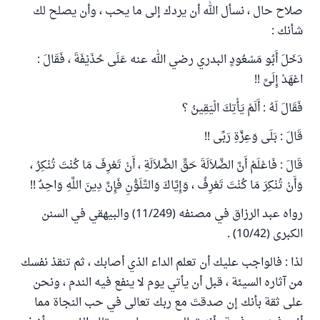
صلاح حال ، نسأل الله أن يردك إلى ما يحب ، وأن يصلح لك
شأنك :
دَخَلَ أَبُو مَسْعُودٍ البدري رضي الله عنه عَلَى حُذَيْفَةَ ، فَقَالَ :
اعْهَدْ إِلَىَّ !!
فَقَالَ لَهُ : أَلَمْ يَأْتِكَ الْيَقِينُ ؟
قَالَ : بَلَى وَعِزَّةِ رَبِّى !!
قَالَ : فَاعْلَمْ أَنَّ الضَّلاَلَةَ حَقَّ الضَّلاَلَةِ ، أَنْ تَعْرِفَ مَا كُنْتَ تُنْكِرُ ،
وَأَنْ تُنْكِرَ مَا كُنْتَ تَعْرِفُ ، وَإِيَّاكَ وَالتَّلَوُّنِ فَإِنَّ دِينَ اللَّهِ وَاحِدٌ !!
رواه عبد الرزاق في مصنفه (11/249) والبيهقي في السنن
الكبرى (10/42) .
لذا : فالواجب عليك أن تعلم الداء الذي أصابك ، ثم تنقذ نفسك
من آثاره السيئة ، قبل أن يأتي يوم لا ينفع فيه الندم ، ونحن
على ثقة بأنك إن صدقتَ مع ربك تعالى في حب النجاة مما