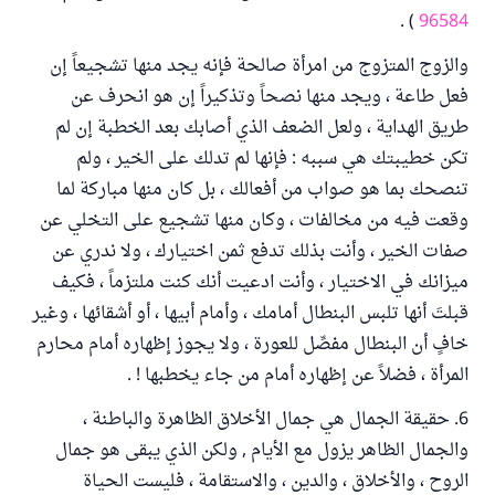
) .
96584
والزوج المتزوج من امرأة صالحة فإنه يجد منها تشجيعاً إن
فعل طاعة ، ويجد منها نصحاً وتذكيراً إن هو انحرف عن
طريق الهداية ، ولعل الضعف الذي أصابك بعد الخطبة إن لم
تكن خطيبتك هي سببه : فإنها لم تدلك على الخير ، ولم
تنصحك بما هو صواب من أفعالك ، بل كان منها مباركة لما
وقعت فيه من مخالفات ، وكان منها تشجيع على التخلي عن
صفات الخير ، وأنت بذلك تدفع ثمن اختيارك ، ولا ندري عن
ميزانك في الاختيار ، وأنت ادعيت أنك كنت ملتزماً ، فكيف
قبلتَ أنها تلبس البنطال أمامك ، وأمام أبيها ، أو أشقائها ، وغير
خافٍ أن البنطال مفصِّل للعورة ، ولا يجوز إظهاره أمام محارم
المرأة ، فضلاً عن إظهاره أمام من جاء يخطبها ! .
6. حقيقة الجمال هي جمال الأخلاق الظاهرة والباطنة ،
والجمال الظاهر يزول مع الأيام , ولكن الذي يبقى هو جمال
الروح ، والأخلاق ، والدين ، والاستقامة ، فليست الحياة