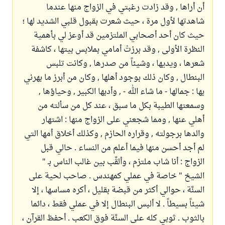
أن أراها , وقد زادت رغبتي في الزواج منها عندما
شاهدتها لأول مرة ، حيث شعرت بقبول قلبي الشديد لها ؛
حيث كان أحد أصحابي الملتزمين قد أوعز لي بأهمية
النظرة الأولى , وقد برزتْ أمامي بملابس بيتها ، كاشفة
شعرها ، ويديها ، وشيئاً من صدرها , وكانت تلبس
البنطال , وكان ذلك بوجود أهلها , وكان من أبرز ما بهرني
بها : جمالها - ما شاء الله - , وأدبها الكبير , وحياؤها ,
وسمعتها الطيبة بكل ما سبق ، عند كل من سألته من
أهلي عنها , ومما شجعني على الزواج منها : اشتهار
والدها برجولته , وقراره الحازم , وكذلك أخلاق أمها التي
لم أجد أحسن منها فيما أعلم من النساء . حالي قبل
الزواج : أنا شاب ملتزم ، وألقَّب بين غالب الناس بـ "
الشيخ " خاصة في عملي كمهندس . صاحب لحية على
السنَّة ، حوالي أكثر من قبضة بقليل ، أكره مساسها ، إلا
شيئاً بسيطاً . لا ألبس البنطال إلا في عملي فقط ، دائما
بالثوب . ثوبي كله على السنَّة فوق الكعب . أحفظ القرآن ،