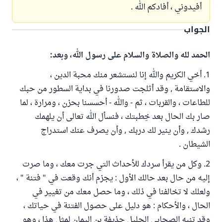
أفيدوني ، أفادكم الله .
الجواب
الحمد لله والصلاة والسلام على رسول الله، وبعد:
1. أخي الكريم والله إنا لنستشعر منك محبة الدين ،
والاستقامة , وقد أثلجت صدورنا في بداية السطور من حبك
للطاعات ، والقربات ، ثم - والله - أحسسنا بحزن ، ومرارة ، لما
صار بك الحال بعد خِطبتك ، فنسأل الله تعالى أن يلهمك
رشدك , وأن ينير لك دربك , وأن يصرف عنك استدراج
الشيطان .
2. وكل من يقرأ سردك للأحداث التي جرت معك ، وما صرت
إليه من حال بعد حالك الأول : يجزم أنك وقعت في " فتنة " ،
ولعلك لا تخالفنا في ذلك ، وما حصل معك من تغيير في
الحال ، والأحكام : هو دليل على حصول الفتنة في حياتك ،
وقد تنبه الصحابي الجليل حذيفة بن اليمان لمثل هذا ، وهو