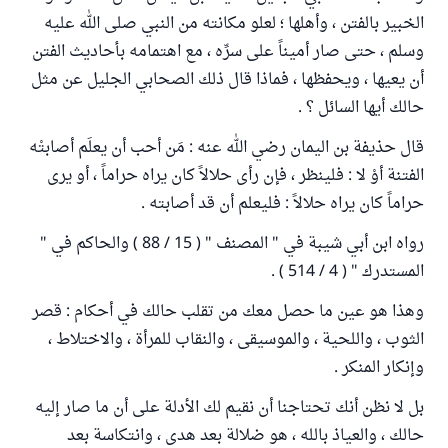
الخبير بالفتن ، وأهلها ؛ لعلو مكانته من النبي صلى الله عليه
وسلم ، حتى صار أميناً على سرِّه ، مع اهتمامه بأحاديث الفتن
أن يعيها ، ويحفظها ، فماذا قال ذلك الصحابي الجليل عن مثل
حالك أيها السائل ؟ .
قال حذيفة بن اليمان رضي الله عنه : مَن أحب أن يعلَم أصابتْه
الفتنة أوْ لا : فلينظر ، فإن رأى حلالاً كان يراه حراماً ، أو يرى
حراماً كان يراه حلالاً : فليعلم أن قد أصابته .
رواه ابن أبي شيبة في " المصنف " ( 15 / 88 ) والحاكم في "
المستدرك " ( 4 / 514 ) .
وهذا هو عين ما حصل معك من تقلب حالك في أحكام : قصر
الثوب ، واللحية ، والموسيقى ، والنقاب للمرأة ، والاختلاط ،
وإنكار المنكر .
بل لا نظن أنك تحتاجنا أن نقيم لك الأدلة على أن ما صار إليه
حالك ، والعياذ بالله ، هو ضلالة بعد هدى ، وانتكاسة بعد