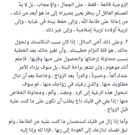
الزوجية قائمة - فقط - على الجمال ، والإعجاب ، بل لا بدَّ
للمسلم العاقل أن ينظر بعين بصيرته إلى ما هو أبعد من ذلك ،
من إعانة على طاعة الله , وإلى حفظ بيته في غيابه ، وإلى
تربية أولاده تربية إسلامية ، وإلى غير ذلك .
7. وعلى ذلك أخي السائل : إذا كان سبب انتكاستك وتحول
حالك , هو قلة التزام خطيبتك , وأن تغير حالك بعد الخطبة
بسبب محاولة إرضائها والحصول على حبها وقربها : فاعلم
أنك موهوم ، ولن تشعر براحة البتة ، بل سوف يزداد الأمر
عندك ألماً ، وحسرةً ، وكدراً بعد الزواج , وخاصة بعد أن تنال
مطلوبك منها , والذي رغبك في زواجك منها ، ثم سوف
تتحول هذه الرغبة إلى كره , ومقت , وألم , ومحاولة الخلاص
منها ؛ إذا بقي في قلبك داع يطلب أن تكون على ما كنت عليه
قبل الزواج .
وأما إذا زال من قلبك استحسان ما كنت عليه من الطاعة ، ولم
تبق نفسك تنازعك إلى العودة إلى ربها ، فإنا لله وإنا إليه