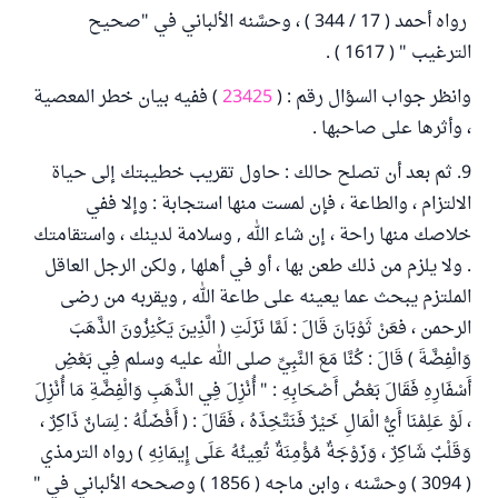
رواه أحمد ( 17 / 344 ) ، وحسَّنه الألباني في "صحيح
الترغيب " ( 1617 ) .
وانظر جواب السؤال رقم : (
23425
) ففيه بيان خطر المعصية
، وأثرها على صاحبها .
9. ثم بعد أن تصلح حالك : حاول تقريب خطيبتك إلى حياة
الالتزام ، والطاعة ، فإن لمست منها استجابة : وإلا ففي
خلاصك منها راحة ، إن شاء الله , وسلامة لدينك ، واستقامتك
. ولا يلزم من ذلك طعن بها ، أو في أهلها , ولكن الرجل العاقل
الملتزم يبحث عما يعينه على طاعة الله , ويقربه من رضى
الرحمن ، فعَنْ ثَوْبَانَ قَالَ : لَمَّا نَزَلَتِ ( الَّذِينَ يَكْنِزُونَ الذَّهَبَ
وَالْفِضَّةَ ) قَالَ : كُنَّا مَعَ النَّبِيِّ صلى الله عليه وسلم فِي بَعْضِ
أَسْفَارِهِ فَقَالَ بَعْضُ أَصْحَابِهِ : " أُنْزِلَ فِي الذَّهَبِ وَالْفِضَّةِ مَا أُنْزِلَ
، لَوْ عَلِمْنَا أَيُّ الْمَالِ خَيْرٌ فَنَتَّخِذَهُ ، فَقَالَ : ( أَفْضَلُهُ : لِسَانٌ ذَاكِرٌ ،
وَقَلْبٌ شَاكِرٌ ، وَزَوْجَةٌ مُؤْمِنَةٌ تُعِينُهُ عَلَى إِيمَانِهِ ) رواه الترمذي
( 3094 ) وحسَّنه ، وابن ماجه ( 1856 ) وصححه الألباني في "