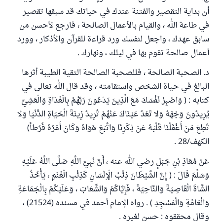
أن بداية التقصير والفتنة عندك في حياتك قد سبقها تقصير
في طاعة الله ، والقيام بالأعمال الصالحة ، فارجع لأحسن من
سابق عهدك ، واجعل لنفسك ورد قراءة للقرآن والأذكار ، وورد
أعمال صالحة تقوم بها في ليلك ، ونهارك .
د. الصحبة الصالحة ، فللصحبة الصالحة التقية الطيبة أثرها
البالغ في حياة الشخص واستقامته ، وقد قال الله تعالى في
كتابه : ( وَاصْبِرْ نَفْسَكَ مَعَ الَّذِينَ يَدْعُونَ رَبَّهُمْ بِالْغَدَاةِ وَالْعَشِيِّ
يُرِيدُونَ وَجْهَهُ وَلا تَعْدُ عَيْنَاكَ عَنْهُمْ تُرِيدُ زِينَةَ الْحَيَاةِ الدُّنْيَا وَلا
تُطِعْ مَنْ أَغْفَلْنَا قَلْبَهُ عَنْ ذِكْرِنَا وَاتَّبَعَ هَوَاهُ وَكَانَ أَمْرُهُ فُرُطاً)
الكهف/28 .
عَنْ مُعَاذِ بْنِ جَبَلٍ رضي الله عنه ، أَنَّ نَبِيَّ اللَّهِ صَلَّى اللَّهُ عَلَيْهِ
وَسَلَّمَ قَالَ : ( إِنَّ الشَّيْطَانَ ذِئْبُ الْإِنْسَانِ كَذِئْبِ الْغَنَمِ ، يَأْخُذُ
الشَّاةَ الْقَاصِيَةَ وَالنَّاحِيَةَ ، فَإِيَّاكُمْ وَالشِّعَابَ ، وَعَلَيْكُمْ بِالْجَمَاعَةِ
وَالْعَامَّةِ وَالْمَسْجِدِ ) . رواه الإمام أحمد في مسنده (21524) ،
وقال محققوه : حسن لغيره .