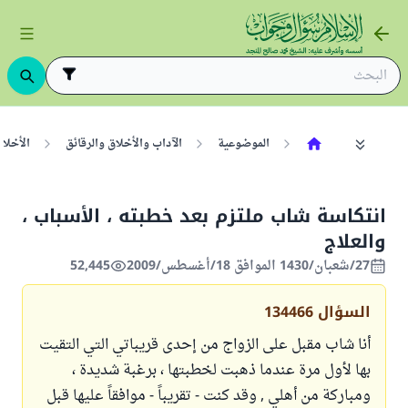
الموضوعية
الآداب والأخلاق والرقائق
الأخلا
انتكاسة شاب ملتزم بعد خطبته ، الأسباب ،
والعلاج
27/شعبان/1430 الموافق 18/أغسطس/2009
52,445
السؤال
134466
أنا شاب مقبل على الزواج من إحدى قريباتي التي التقيت
بها لأول مرة عندما ذهبت لخطبتها ، برغبة شديدة ،
ومباركة من أهلي , وقد كنت - تقريباً - موافقاً عليها قبل