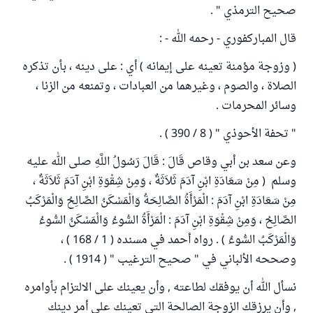
صحيح الترمذي " .
قال المباركفوري - رحمه الله - :
( وزوجة مؤمنة تعينه على إيمانه ) أي : على دينه ، بأن تذكره
الصلاة ، والصوم ، وغيرهما من العبادات ، وتمنعه من الزنا ،
وسائر المحرمات .
" تحفة الأحوذي " ( 8 / 390 ) .
وعن سعد بن أبي وقاص قَالَ : قَالَ رَسُولُ اللَّهِ صلى الله عليه
وسلم ( مِنْ سَعَادَةِ ابْنِ آدَمَ ثَلاَثَةٌ ، وَمِنْ شِقْوَةِ ابْنِ آدَمَ ثَلاَثَةٌ ،
مِنْ سَعَادَةِ ابْنِ آدَمَ : الْمَرْأَةُ الصَّالِحَةُ وَالْمَسْكَنُ الصَّالِحُ وَالْمَرْكَبُ
الصَّالِحُ ، وَمِنْ شِقْوَةِ ابْنِ آدَمَ : الْمَرْأَةُ السُّوءُ وَالْمَسْكَنُ السُّوءُ
وَالْمَرْكَبُ السُّوءُ ) . رواه أحمد في مسنده ( 1 / 168 ) ،
وصححه الألباني في " صحيح الترغيب " ( 1914 ) .
نسأل الله أن يوفقك لطاعته , وأن يعينك على الالتزام بأوامره
, وأن يرزقك الزوجة الصالحة التي تعينك على أمر دينك