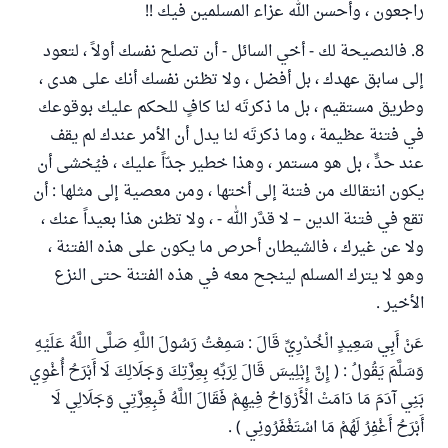
راجعون ، وأحسن الله عزاء المسلمين فيك !!
8. فالنصيحة لك - أخي السائل - أن تصلح نفسك أولاً ، لتعود
إلى سابق عهدك ، بل أفضل ، ولا تظنن نفسك أنك على هدى ،
وطريق مستقيم ، بل ما ذكرتَه لنا كافٍ للحكم عليك بوقوعك
في فتنة عظيمة ، وما ذكرتَه لنا يدل أن الأمر عندك لم يقف
عند حدٍّ ، بل هو مستمر ، وهذا خطير جدّاً عليك ، فيُخشى أن
يكون انتقالك من فتنة إلى أختها ، ومن معصية إلى مثلها : أن
تقع في فتنة الدين – لا قدَّر الله - ، ولا تظنن هذا بعيداً عنك ،
ولا عن غيرك ، فالشيطان أحرص ما يكون على هذه الفتنة ،
وهو لا يترك المسلم لينجح معه في هذه الفتنة حتى النزع
الأخير .
عَنْ أَبِي سَعِيدٍ الْخُدْرِيِّ قَالَ : سَمِعْتُ رَسُولَ اللَّهِ صَلَّى اللَّهُ عَلَيْهِ
وَسَلَّمَ يَقُولُ : ( إِنَّ إِبْلِيسَ قَالَ لِرَبِّهِ بِعِزَّتِكَ وَجَلَالِكَ لَا أَبْرَحُ أُغْوِي
بَنِي آدَمَ مَا دَامَتْ الْأَرْوَاحُ فِيهِمْ فَقَالَ اللَّهُ فَبِعِزَّتِي وَجَلَالِي لَا
أَبْرَحُ أَغْفِرُ لَهُمْ مَا اسْتَغْفَرُونِي ) .