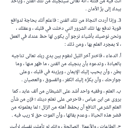
أنت فيه من فتنة ، أنه تعالى سينجيك من تلك الفتن ، ويأخذ
بيدك إلى برِّ الأمان .
3. وإذا أردت النجاة من تلك الفتن : فاعلم أنك بحاجة لدوافع
قوية تدفع بها تلك الشرور التي دخلت في قلبك ، وعقلك ،
ونحن نوصيك بأشياء نرجو أن يكون لها حظ عندك في العمل
، لا بمجرد العلم بها ، ومن ذلك :
أ. الدعاء ، فاختر آخر الليل لتقوم بين يدي ربك تعالى تناجيه
بالعبادة ، وتدعوه بأن ينجيك من الفتن ، ما ظهر منها ، وما
بطن ، وأن يحبب إليك الإيمان ، ويزينه في قلبك ، وعلى
جوارحك ، وأن يكرِّه إليك الكفر ، والفسوق ، والعصيان .
ب. العلم ، وفقيه واحد أشد على الشيطان من ألف عابد ، كما
يروى عن ابن عباس ، فاحرص على تعلم دينك ؛ فإن من شأن
العلم الشرعي النافع أن يحفظ أهله من الزلل ؛ لما يعلمونه من
قصَر هذه الحياة ، وعدم بقائها ، وأن الموت حق لا ريب فيه .
ج. الطاعات ، والأعمال الصالحة ، وإنك لو تأملت نفسك لرأيت