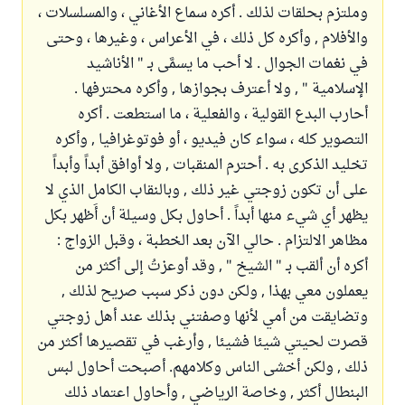
وملتزم بحلقات لذلك . أكره سماع الأغاني ، والمسلسلات ،
والأفلام , وأكره كل ذلك ، في الأعراس ، وغيرها ، وحتى
في نغمات الجوال . لا أحب ما يسمَّى بـ " الأناشيد
الإسلامية " , ولا أعترف بجوازها , وأكره محترفها .
أحارب البدع القولية ، والفعلية ، ما استطعت . أكره
التصوير كله ، سواء كان فيديو ، أو فوتوغرافيا , وأكره
تخليد الذكرى به . أحترم المنقبات , ولا أوافق أبداً وأبداً
على أن تكون زوجتي غير ذلك , وبالنقاب الكامل الذي لا
يظهر أي شيء منها أبداً . أحاول بكل وسيلة أن أَظهر بكل
مظاهر الالتزام . حالي الآن بعد الخطبة ، وقبل الزواج :
أكره أن ألقب بـ " الشيخ " , وقد أوعزتُ إلى أكثر من
يعملون معي بهذا , ولكن دون ذكر سبب صريح لذلك ,
وتضايقت من أمي لأنها وصفتني بذلك عند أهل زوجتي
قصرت لحيتي شيئا فشيئا , وأرغب في تقصيرها أكثر من
ذلك , ولكن أخشى الناس وكلامهم. أصبحت أحاول لبس
البنطال أكثر , وخاصة الرياضي , وأحاول اعتماد ذلك