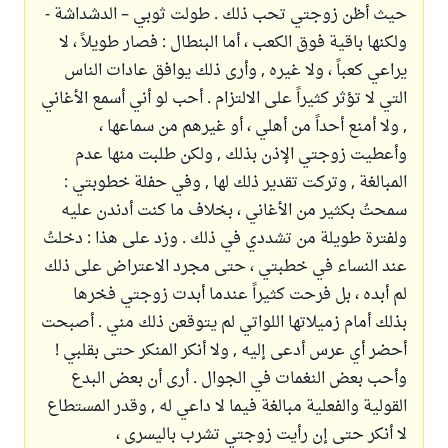
حيث أظن زوجتي تحب ذلك . طولت ثوبي – الدشداشة -
ولكنها باقية فوق الكعب ، أما البنطال : فصار طويلاً ، لا
يراعي كعباً ، ولا غيره , وأرى ذلك يوافق عادات الناس
التي لا تؤثر كثيراً على الالتزام . أحب لو أني أسمع الأغاني
, ولا أمنع أحداً من أهلي ، أو غيرهم من سماعها ،
وأعطيت زوجتي الإذن بذلك , ولكن طلبت منها عدم
المبالغة , وتركت تقدير ذلك لها , وفي حفلة خطوبتي :
سمحتُ بكثير من الأغاني ، بخلاف ما كنت أدندن عليه
ولفترة طويلة من تشددي في ذلك . وزد على هذا : دخلتُ
عند النساء في خطبتي ، حتى مجرد الاعتراض على ذلك
لم أبده ، بل فرحت كثيراً عندما أبدت زوجتي فخرها
بذلك أمام زميلاتها اللواتي لم يتوقعن ذلك مني . أصبحت
أحضر أي عرس أدعى إليه , ولا أنكر المنكر حتى بقلبي !
وأحب بعض النغمات في الجوال . أرى أن بعض البدع
القولية والفعلية مبالغة فيما لا داعي له , وقدر المستطاع
لا أنكر حتى إن رأيت زوجتي تشرب باليسرى ،