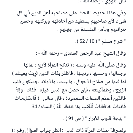
قال النووي - رحمه الله - :
وفي هذا الحديث : الحث على مصاحبة أهل الدين في كل
شيء لأن صاحبهم يستفيد من أخلاقهم وبركتهم وحسن
طرائقهم ويأمن المفسدة من جهتهم .
" شرح مسلم " ( 10 / 52 ) .
وقال الشيخ عبد الرحمن السعدي – رحمه الله - :
وقال صلّى الله عليه وسلم : ( تنكح المرأة لأربع : لمالها ،
وجمالها ، وحسبها ، ودينها ، فاظفر بذات الدين تَرِبَتْ يمينك )
لما فيها من صلاح الأحوال ، والبيت ، والأولاد ، وسكون قلب
الزوج ، وطمأنينته ، فإن حصل مع الدين غيرُه : فذاك ، وإلاَّ
فالدِّين أعظم الصفات المقصودة ، قال تعالى : ( فَالصَّالِحَاتُ
قَانِتَاتٌ حَافِظَاتٌ لِّلْغَيْبِ بِمَا حَفِظَ اللّهُ ) النساء/ 34 .
" بهجة قلوب الأبرار " ( ص 91 ) .
ولمعرفة صفات المرأة ذات الدين : انظر جواب السؤال رقم : (