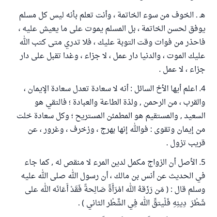
هـ . الخوف من سوء الخاتمة ، وأنت تعلم بأنه ليس كل مسلم
يوفق لحسن الخاتمة ، بل المسلم يموت على ما يعيش عليه ،
فاحذر من فوات وقت التوبة عليك ، فلا تدري متى كتب الله
عليك الموت ، والدنيا دار عمل ، لا جزاء ، وغدا تقبل على دار
جزاء ، لا عمل .
4. اعلم أيها الأخ السائل : أنه لا سعادة تعدل سعادة الإيمان ،
والقرب ، من الرحمن , ولذة الطاعة والعبادة ؛ فالتقي هو
السعيد , والمستقيم هو المطمئن المستريح ؛ وكل سعادة خلت
من إيمان وتقوى : فوالله إنها بهرج ، وزخرف ، وغرور ، عن
قريب تزول .
5. الأصل أن الزواج مكمل لدين المرء لا منقص له , كما جاء
في الحديث عن أنس بن مالك ، أن رسول الله صلى الله عليه
وسلم قال : ( مَن رَزَقهُ الله امْرَأَةً صَالِحةً فَقَدْ أَعَانَه الله على
شَطْرَ دِينِهِ فَلْيتقِّ الله فِي الشَّطْر الثاني ) .