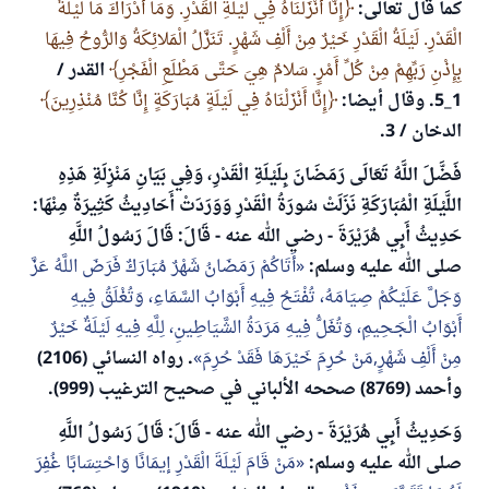
كما قال تعالى:
إِنَّا أَنْزَلْنَاهُ فِي لَيْلَةِ الْقَدْرِ. وَمَا أَدْرَاكَ مَا لَيْلَةُ
الْقَدْرِ. لَيْلَةُ الْقَدْرِ خَيْرٌ مِنْ أَلْفِ شَهْرٍ. تَنَزَّلُ الْمَلائِكَةُ وَالرُّوحُ فِيهَا
بِإِذْنِ رَبِّهِمْ مِنْ كُلِّ أَمْرٍ. سَلامٌ هِيَ حَتَّى مَطْلَعِ الْفَجْرِ
القدر /
1_5. وقال أيضا:
إِنَّا أَنْزَلْنَاهُ فِي لَيْلَةٍ مُبَارَكَةٍ إِنَّا كُنَّا مُنْذِرِينَ
الدخان / 3.
فَضَّلَ اللَّهُ تَعَالَى رَمَضَانَ بِلَيْلَةِ الْقَدْرِ، وَفِي بَيَانِ مَنْزِلَةِ هَذِهِ
اللَّيْلَةِ الْمُبَارَكَةِ نَزَلَتْ سُورَةُ الْقَدْرِ وَوَرَدَتْ أَحَادِيثُ كَثِيرَةٌ مِنْهَا:
حَدِيثُ أَبِي هُرَيْرَةَ - رضي الله عنه - قَالَ: قَالَ رَسُولُ اللَّهِ
صلى الله عليه وسلم:
أَتَاكُمْ رَمَضَانُ شَهْرٌ مُبَارَكٌ فَرَضَ اللَّهُ عَزَّ
وَجَلَّ عَلَيْكُمْ صِيَامَهُ، تُفْتَحُ فِيهِ أَبْوَابُ السَّمَاءِ، وَتُغْلَقُ فِيهِ
أَبْوَابُ الْجَحِيمِ، وَتُغَلُّ فِيهِ مَرَدَةُ الشَّيَاطِينِ، لِلَّهِ فِيهِ لَيْلَةٌ خَيْرٌ
مِنْ أَلْفِ شَهْرٍ,مَنْ حُرِمَ خَيْرَهَا فَقَدْ حُرِمَ
. رواه النسائي (2106)
وأحمد (8769) صححه الألباني في صحيح الترغيب (999).
وَحَدِيثُ أَبِي هُرَيْرَةَ - رضي الله عنه - قَالَ: قَالَ رَسُولُ اللَّهِ
صلى الله عليه وسلم:
مَنْ قَامَ لَيْلَةَ الْقَدْرِ إيمَانًا وَاحْتِسَابًا غُفِرَ