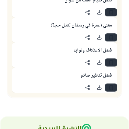
فضل صيام الستّ من شوال
معنى (عمرة في رمضان تعدل حجة)
فضل الاعتكاف وثوابه
فضل تفطير صائم
النشرة البريدية