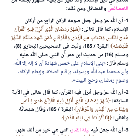
معظم في دين الإسلام وقد تميز عن بقية الشهور بجملة من
الخصائص
والفضائل ومن ذلك:
1- أن الله عز وجل جعل صومه الركن الرابع من أركان
الإسلام، كما قال تعالى:
شَهْرُ رَمَضَانَ الَّذِي أُنْزِلَ فِيهِ الْقُرْآنُ
هُدىً لِلنَّاسِ وَبَيِّنَاتٍ مِنَ الْهُدَى وَالْفُرْقَانِ فَمَنْ شَهِدَ مِنْكُمُ الشَّهْرَ
فَلْيَصُمْه
البقرة / 185، وثبت في الصحيحين البخاري (8)،
ومسلم (16) من حديث ابن عمر أن النبي صلى الله عليه
وسلم قال:
بني الإسلام على خمس شهادة أن لا إله إلا الله،
وأن محمدا عبد الله ورسوله، وإقام الصلاة، وإيتاء الزكاة،
وصوم رمضان، وحج البيت
.
2- أن الله عز وجل أنزل فيه القرآن، كما قال تعالى في الآية
السابقة:
شَهْرُ رَمَضَانَ الَّذِي أُنْزِلَ فِيهِ الْقُرْآنُ هُدىً لِلنَّاسِ
وَبَيِّنَاتٍ مِنَ الْهُدَى وَالْفُرْقَانِ
البقرة / 185، وَقَال سُبْحَانَهُ
وتَعَالَى:
إنَّا أَنْزَلْنَاهُ فِي لَيْلَةِ الْقَدْرِ
.
3- أن الله جعل فيه
ليلة القدر
، التي هي خير من ألف شهر،