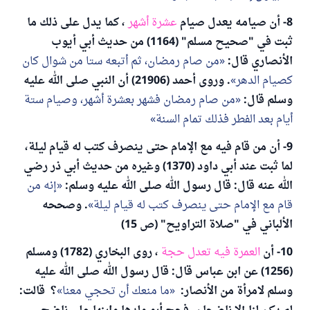
8- أن صيامه يعدل صيام
عشرة أشهر
، كما يدل على ذلك ما
ثبت في "صحيح مسلم" (1164) من حديث أبي أيوب
الأنصاري قال:
من صام رمضان، ثم أتبعه ستا من شوال كان
كصيام الدهر
. وروى أحمد (21906) أن النبي صلى الله عليه
وسلم قال:
من صام رمضان فشهر بعشرة أشهر، وصيام ستة
أيام بعد الفطر فذلك تمام السنة
9- أن من قام فيه مع الإمام حتى ينصرف كتب له قيام ليلة،
لما ثبت عند أبي داود (1370) وغيره من حديث أبي ذر رضي
الله عنه قال: قال رسول الله صلى الله عليه وسلم:
إنه من
قام مع الإمام حتى ينصرف كتب له قيام ليلة
. وصححه
الألباني في "صلاة التراويح" (ص 15)
10- أن
العمرة فيه تعدل حجة
، روى البخاري (1782) ومسلم
(1256) عن ابن عباس قال: قال رسول الله صلى الله عليه
وسلم لامرأة من الأنصار:
ما منعك أن تحجي معنا
؟ قالت: