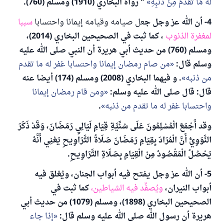
لَهُ مَا تَقَدَّمَ مِنْ ذَنْبِهِ
" رواه البخاري (1910) ومسلم (760).
4- أن الله عز وجل ج
عل صيامه وقيامه إيمانا واحتسابا
سببا
لمغفرة الذنوب
، كما ثبت في الصحيحين البخاري (2014)،
ومسلم (760) من حديث أبي هريرة أن النبي صلى الله عليه
وسلم قال:
من صام رمضان إيمانا واحتسابا غفر له ما تقدم
من ذنبه
. و فيهما البخاري (2008) ومسلم (174) أيضا عنه
قال: قال صلى الله عليه وسلم:
ومن قام رمضان إيمانا
واحتسابا غفر له ما تقدم من ذنبه
.
وقد أَجْمَعَ الْمُسْلِمُونَ عَلَى سُنِّيَّةِ قِيَامِ لَيَالِيِ رَمَضَانَ، وَقَدْ ذَكَرَ
النَّوَوِيُّ أَنَّ الْمُرَادَ بِقِيَامِ رَمَضَانَ صَلَاةُ التَّرَاوِيحِ يَعْنِي أَنَّهُ
يَحْصُلُ الْمَقْصُودُ مِنْ الْقِيَامِ بِصَلَاةِ التَّرَاوِيحِ.
5- أن الله عز وجل يفتح فيه أبواب الجنان، ويُغلق فيه
أبواب النيران،
ويُصفِّد فيه الشياطين،
كما ثبت في
الصحيحين البخاري (1898)، ومسلم (1079) من حديث أبي
هريرة أن رسول الله صلى الله عليه وسلم قال:
إذا جاء