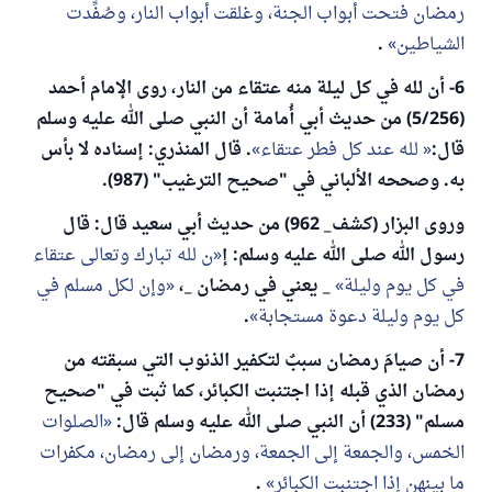
رمضان فتحت أبواب الجنة، وغلقت أبواب النار، وصُفِّدت
الشياطين
.
6- أن لله في كل ليلة منه عتقاء من النار، روى الإمام أحمد
(5/256) من حديث أبي أُمامة أن النبي صلى الله عليه وسلم
قال:
لله عند كل فطر عتقاء
. قال المنذري: إسناده لا بأس
به. وصححه الألباني في "صحيح الترغيب" (987).
وروى البزار (كشف_ 962) من حديث أبي سعيد قال: قال
رسول الله صلى الله عليه وسلم: إ
ن لله تبارك وتعالى عتقاء
في كل يوم وليلة
_ يعني في رمضان _،
وإن لكل مسلم في
كل يوم وليلة دعوة مستجابة
.
7- أن صيامَ رمضان سببٌ لتكفير الذنوب التي سبقته من
رمضان الذي قبله إذا اجتنبت الكبائر، كما ثبت في "صحيح
مسلم" (233) أن النبي صلى الله عليه وسلم قال:
الصلوات
الخمس، والجمعة إلى الجمعة، ورمضان إلى رمضان، مكفرات
ما بينهن إذا اجتنبت الكبائر
.