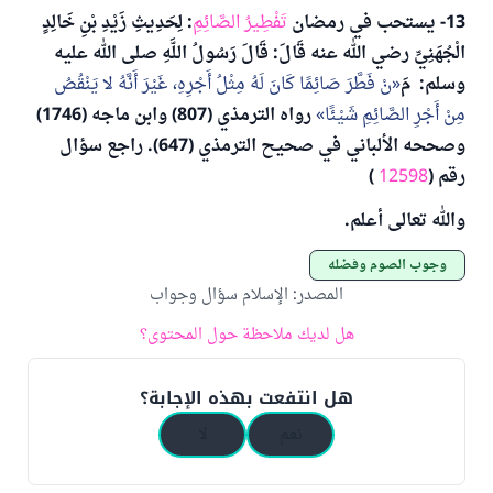
13- يستحب في رمضان
تَفْطِيرُ الصَّائِمِ
: لِحَدِيثِ زَيْدِ بْنِ خَالِدٍ
الْجُهَنِيِّ رضي الله عنه قَالَ: قَالَ رَسُولُ اللَّهِ صلى الله عليه
وسلم: مَ
نْ فَطَّرَ صَائِمًا كَانَ لَهُ مِثْلُ أَجْرِهِ، غَيْرَ أَنَّهُ لا يَنْقُصُ
مِنْ أَجْرِ الصَّائِمِ شَيْئًا
رواه الترمذي (807) وابن ماجه (1746)
وصححه الألباني في صحيح الترمذي (647). راجع سؤال
رقم (
12598
)
والله تعالى أعلم.
وجوب الصوم وفضله
المصدر
:
الإسلام سؤال وجواب
هل لديك ملاحظة حول المحتوى؟
هل انتفعت بهذه الإجابة؟
نعم
لا