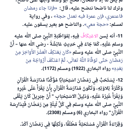
لم يكن لنا إلا ناضحان، فحج أبو ولدها وابنها على ناضح،
وترك لنا ناضحا ننضح عليه، قال:
فإذا جاء رمضان
فاعتمري، فإن عمرة فيه تعدل حجة
، وفي رواية
لمسلم:
حجة معي
. والناضح هو بعير يسقون عليه.
11- أنه يُسن
الاعْتِكَافُ
فِيهِ، لِمُوَاظَبَةِ النَّبِيِّ صلى الله عليه
وسلم عَلَيْهِ، كَمَا جَاءَ فِي حَدِيثِ عَائِشَةَ - رضي الله عنها – أَنَّ
النَّبِيَّ صلى الله عليه وسلم
كَانَ يَعْتَكِفُ الْعَشْرَ الأَوَاخِرَ مِنْ
رَمَضَانَ حَتَّى تَوَفَّاهُ اللَّهُ تَعَالَى، ثُمَّ اعْتَكَفَ أَزْوَاجُهُ مِنْ
بَعْدِهِ
رواه البخاري (1922) ومسلم (1172).
12- يُسْتَحَبُّ فِي رَمَضَانَ اسْتِحْبَابًا مُؤَكَّدًا مُدَارَسَةُ الْقُرْآنِ
وَكَثْرَةُ تِلاوَتِهِ، وَتَكُونُ مُدَارَسَةُ الْقُرْآنِ بِأَنْ يَقْرَأَ عَلَى غَيْرِهِ
وَيَقْرَأَ غَيْرُهُ عَلَيْهِ، وَدَلِيلُ الاسْتِحْبَابِ " أَنَّ جِبْرِيلَ كَانَ يَلْقَى
النَّبِيَّ صلى الله عليه وسلم فِي كُلِّ لَيْلَةٍ مِنْ رَمَضَانَ فَيُدَارِسُهُ
الْقُرْآنَ" رواه البخاري (6) ومسلم (2308).
وَقِرَاءَةُ الْقُرْآنِ مُسْتَحَبَّةٌ مُطْلَقًا، وَلَكِنَّهَا فِي رَمَضَانَ آكَدُ.