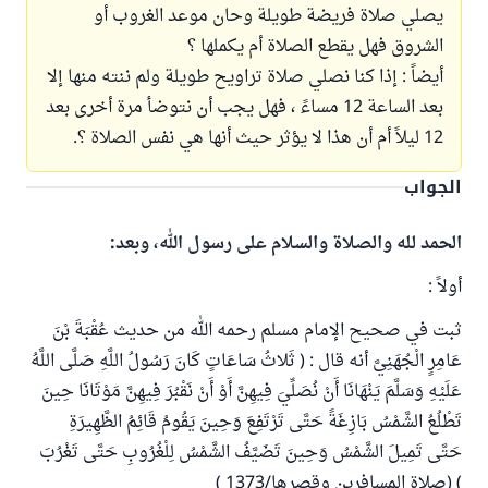
يصلي صلاة فريضة طويلة وحان موعد الغروب أو
الشروق فهل يقطع الصلاة أم يكملها ؟
أيضاً : إذا كنا نصلي صلاة تراويح طويلة ولم ننته منها إلا
بعد الساعة 12 مساءً ، فهل يجب أن نتوضأ مرة أخرى بعد
12 ليلاً أم أن هذا لا يؤثر حيث أنها هي نفس الصلاة ؟.
الجواب
الحمد لله والصلاة والسلام على رسول الله، وبعد:
أولاً :
ثبت في صحيح الإمام مسلم رحمه الله من حديث عُقْبَةَ بْنَ
عَامِرٍ الْجُهَنِيَّ أنه قال : ( ثَلاثُ سَاعَاتٍ كَانَ رَسُولُ اللَّهِ صَلَّى اللَّهُ
عَلَيْهِ وَسَلَّمَ يَنْهَانَا أَنْ نُصَلِّيَ فِيهِنَّ أَوْ أَنْ نَقْبُرَ فِيهِنَّ مَوْتَانَا حِينَ
تَطْلُعُ الشَّمْسُ بَازِغَةً حَتَّى تَرْتَفِعَ وَحِينَ يَقُومُ قَائِمُ الظَّهِيرَةِ
حَتَّى تَمِيلَ الشَّمْسُ وَحِينَ تَضَيَّفُ الشَّمْسُ لِلْغُرُوبِ حَتَّى تَغْرُبَ
) (صلاة المسافرين وقصرها/1373 )