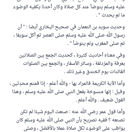
عليه وسلم يتوضأ عند كل صلاة وكان أحدنا يكفيه الوضوء
ما لم يحدث " .
وحديث سويد بن النعمان في صحيح البخاري أيضا : " أن
رسول الله صلى الله عليه وسلم صلى العصر ثم أكل سويقا ،
ثم صلى المغرب ولم يتوضأ " .
وفي معناه أحاديث كثيرة ، كحديث الجمع بين الصلاتين
بعرفة والمزدلفة ، وسائر الأسفار ، والجمع بين الصلوات
الفائتات يوم الخندق وغير ذلك .
وأما الآية الكريمة فالمراد بها - والله أعلم - إذا قمتم محدِثين ،
وقيل : إنها منسوخة بفعل النبي صلى الله عليه وسلم ، وهذا
القول ضعيف . والله أعلم .
وأما قول عمر رضي الله عنه : صنعتَ اليوم شيئا لم تكن
تصنعه ؟ ففيه تصريح بأن النبي صلى الله عليه وسلم كان
يواظب على الوضوء لكل صلاة عملا بالأفضل ، وصلى