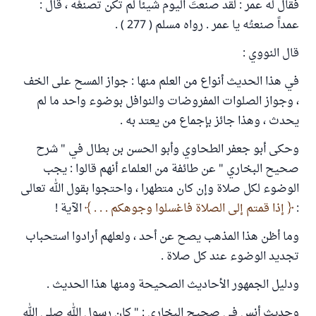
فقال له عمر : لقد صنعتَ اليوم شيئاً لم تكن تصنعْه ، قال :
عمداً صنعتُه يا عمر . رواه مسلم ( 277 ) .
قال النووي :
في هذا الحديث أنواع من العلم منها : جواز المسح على الخف
، وجواز الصلوات المفروضات والنوافل بوضوء واحد ما لم
يحدث ، وهذا جائز بإجماع من يعتد به .
وحكى أبو جعفر الطحاوي وأبو الحسن بن بطال في " شرح
صحيح البخاري " عن طائفة من العلماء أنهم قالوا : يجب
الوضوء لكل صلاة وإن كان متطهرا ، واحتجوا بقول الله تعالى
:
إذا قمتم إلى الصلاة فاغسلوا وجوهكم . . .
الآية !
وما أظن هذا المذهب يصح عن أحد ، ولعلهم أرادوا استحباب
تجديد الوضوء عند كل صلاة .
ودليل الجمهور الأحاديث الصحيحة ومنها هذا الحديث .
وحديث أنس في صحيح البخاري : " كان رسول الله صلى الله