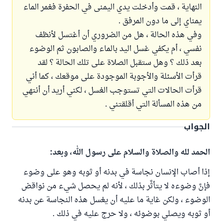
النهاية ، قمت وأدخلت يدي اليمنى في الحفرة فغمر الماء
يمناي إلى ما دون المرفق .
وفي هذه الحالة ، هل من الضروري أن أغتسل لأنظف
نفسي ، أم يكفي غسل اليد بالماء والصابون ثم الوضوء
بعد ذلك ؟ وهل ستقبل الصلاة على تلك الحالة ؟ لقد
قرأت الأسئلة والأجوبة الموجودة على موقعك ، كما أني
قرأت الحالات التي تستوجب الغسل ، لكني أريد أن أنتهي
من هذه المسألة التي أقلقتني .
الجواب
الحمد لله والصلاة والسلام على رسول الله، وبعد:
إذا أصاب الإنسان نجاسة في بدنه أو ثوبه وهو على وضوء
فإنَّ وضوءه لا يتأثَّر بذلك ، لأنه لم يحصل شيء من نواقض
الوضوء ، ولكن غاية ما عليه أن يغسل هذه النجاسة عن بدنه
أو ثوبه ويصلي بوضوئه ، ولا حرج عليه في ذلك .