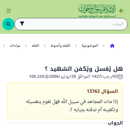
الموضوعية
الفقه وأصوله
الفقه
عبادات
هل يُغسل ويُكفن الشهيد ؟
03/رجب/1427 الموافق 28/يوليو/2006
106,225
السؤال
13762
إذا مات المجاهد في سبيل الله فهل نقوم بتغسيله
وتكفينه أم ندفنه بثيابه ؟.
الجواب