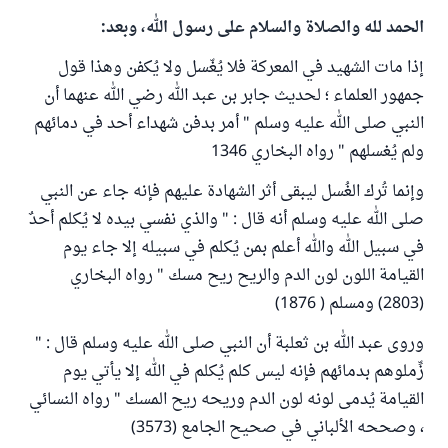
الحمد لله والصلاة والسلام على رسول الله، وبعد:
إذا مات الشهيد في المعركة فلا يُغّسل ولا يُكفن وهذا قول
جمهور العلماء ؛ لحديث جابر بن عبد الله رضي الله عنهما أن
النبي صلى الله عليه وسلم " أمر بدفن شهداء أحد في دمائهم
ولم يُغسلهم " رواه البخاري 1346
وإنما تُرك الغُسل ليبقى أثر الشهادة عليهم فإنه جاء عن النبي
صلى الله عليه وسلم أنه قال : " والذي نفسي بيده لا يُكلم أحدٌ
في سبيل الله والله أعلم بمن يُكلم في سبيله إلا جاء يوم
القيامة اللون لون الدم والريح ريح مسك " رواه البخاري
(2803) ومسلم ( 1876)
وروى عبد الله بن ثعلبة أن النبي صلى الله عليه وسلم قال : "
زِّملوهم بدمائهم فإنه ليس كلم يُكلم في الله إلا يأتي يوم
القيامة يُدمى لونه لون الدم وريحه ريح المسك " رواه النسائي
، وصححه الألباني في صحيح الجامع (3573)