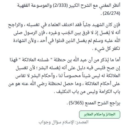
أنظر المغني مع الشرح الكبير (2/333) والموسوعة الفقهية
(26/274) .
فإن كان الشهيد جنُباً فقد اختلف العلماء في تغسيله ، والراجح
أنه لا يُغسل إذ لا فرق بين الجُنب وغيره ، فإن الرسول صلى
الله عليه وسلم لم يغسل الذين قتلوا في أُحد ، ولأن الشهادة
تكفر كل شيء .
أما ما يُذكر من أن عبد الله بن حنظلة " غسلته الملائكة " فهذا
إن صح فليس فيه دليل على أنه يُغسله البشر ؛ لأن تغسيل
الملائكة له ليس شيئاً محسوساً لنا ، وأحكام البشر لا تقاس
على أحكام الملائكة ، وما حصل لحنظلة رضي الله عنه هو من
باب الكرامة وليس من باب التكليف .
يراجع الشرح الممتع (5/365) .
الجنائز وأحكام المقابر
المصدر
:
الإسلام سؤال وجواب