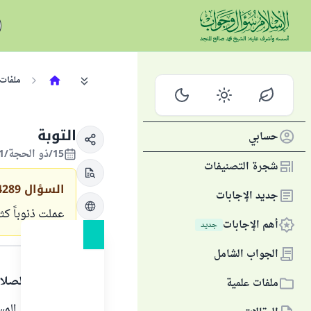
ملفات 
التوبة
حسابي
15/ذو الحجة/1421 الموافق 10/مارس/2001
شجرة التصنيفات
السؤال
4289
جديد الإجابات
عملت ذنوباً كثي
أهم الإجابات
جديد
الجواب
الجواب الشامل
الحمد لله والصلا
ملفات علمية
يضعف إيمان المسلم