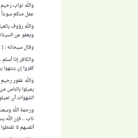
والله تواب رحيم 
عمل منكم سوءاً بِج
والله رؤوف بالعبا
ويعفو عن السيئات 
وقال سبحانه : ( إن
والكافر إذا أسلم 
كفروا إن ينتهوا يغف
والله غفور رحيم 
يميلوا بالناس من 
الشهوات أن تميلوا م
ورحمة الله وسعت 
تاب .. فإن الله ي
أنفسهم لا تقنطوا م