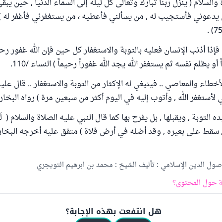
والسلام ( ينزل ربنا تبارك وتعالى كل ليلة إلى السماء الدنيا , حين يبق
 يدعوني فأستجيب له , من يسألني فأعطيه ، من يستغفرني فأغفر له ) 
إذا أذنب الإنسان فعليه بالتوبة والاستغفار كل حين فإن الله غفور رحي
و يظلم نفسه ثم يستغفر الله يجد الله غفوراً رحيماً ) النساء /110.
خطاء والمعاصي .. فينبغي له الإكثار من التوبة والاستغفار .. قال عليه
ي لأستغفر الله , وأتوب إليه في اليوم أكثر من سبعين مرة ) رواه البخاري بر
التوبة , ويقبلها , بل يفرح بها كما قال النبي عليه الصلاة والسلام ( لَلَ
سقط على بعيره , وقد أضله في أرض فلاة ) متفق عليه أخرجه البخاري برق
ول الدين الإسلامي : تأليف الشيخ : محمد بن ابرهيم التويجري
 حول المحتوى؟
هل انتفعت بهذه الإجابة؟