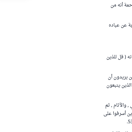
حمة أنه من
بة عن عباده
ه ( قل للذين
ن يريدون أن
الذين يتبعون
والآثام , ثم
ذين أسرفوا على