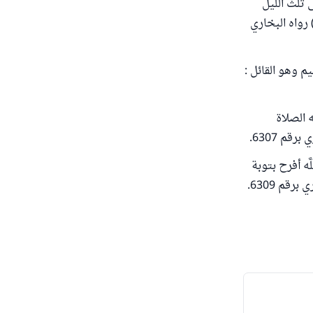
ى ثلث الليل
رواه البخاري
م وهو القائل :
 الصلاة
قم 6307.
ّه أفرح بتوبة
م 6309.