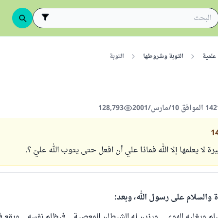
علمية
التوبة وشروطها
التوبة
128,793
1
رة لا يعلمها إلا الله فماذا علي أن افعل حتى يتوب الله عليّ ؟.
ة والسلام على رسول الله، وبعد:
 ويغلبه الهوى .. ويزين له الشيطان المعصية .. فيظلم نفسه .. ويقع فيم