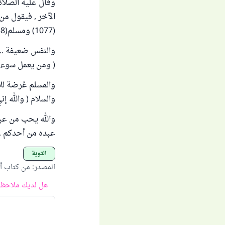
وقال عليه الصلاة 
الآخر , فيقول من
(1077) ومسلم(758) .
والنفس ضعيفة .. ف
( ومن يعمل سوءاً أ
والمسلم عُرضة للأ
والسلام ( والله إن
والله يحب من عبده 
عبده من أحدكم , 
التوبة
المصدر
:
من كتاب أص
هل لديك ملاحظة