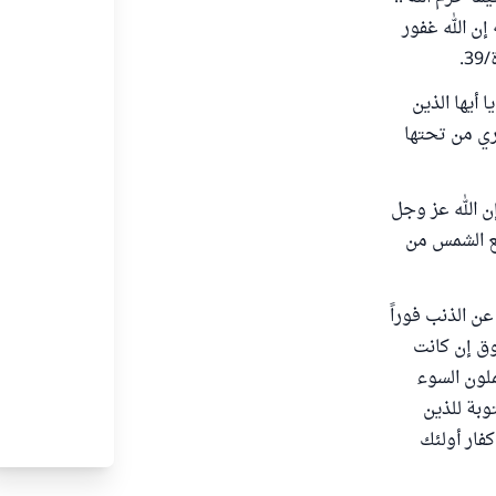
إن الله غفور
.
 أيها الذين
ري من تحتها
ن الله عز وجل
لع الشمس من
ن الذنب فوراً
قوق إن كانت
عملون السوء
وبة للذين
فار أولئك