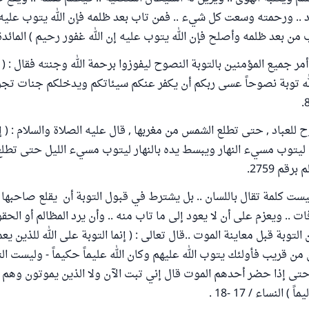
اد .. ورحمته وسعت كل شيء .. فمن تاب بعد ظلمه فإن الله يتوب عليه 
 من بعد ظلمه وأصلح فإن الله يتوب عليه إن الله غفور رحيم ) المائدة/39
أمر جميع المؤمنين بالتوبة النصوح ليفوزوا برحمة الله وجنته فقال : ( يا
الله توبة نصوحاً عسى ربكم أن يكفر عنكم سيئاتكم ويدخلكم جنات تج
 للعباد , حتى تطلع الشمس من مغربها , قال عليه الصلاة والسلام : ( إ
 ليتوب مسيء النهار ويبسط يده بالنهار ليتوب مسيء الليل حتى تط
رقم 2759.
يست كلمة تقال باللسان .. بل يشترط في قبول التوبة أن يقلع صاحبها ع
ات .. ويعزم على أن لا يعود إلى ما تاب منه .. وأن يرد المظالم أو الح
 التوبة قبل معاينة الموت ..قال تعالى : ( إنما التوبة على الله للذين ي
من قريب فأولئك يتوب الله عليهم وكان الله عليماً حكيماً - وليست الت
تى إذا حضر أحدهم الموت قال إني تبت الآن ولا الذين يموتون وهم ك
 ) النساء / 17 -18 .