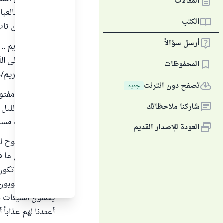
المقالات
والله لطيف بالعب
الكتب
رحيم .. ( فمن تاب
أرسل سؤالاً
والله عفو كريم .. 
آمنوا توبوا إلى 
المحفوظات
الأنهار ) التحريم/8.
تصفح دون انترنت
جديد
وباب التوبة مفتوح
شاركنا ملاحظاتك
يبسط يده بالليل
مغربها ) رواه مسلم ب
العودة للإصدار القديم
والتوبة النصوح ل
.. ويندم على ما ف
لأهلها .. وأن تكون
بجهالة ثم يتوبون 
يعملون السيئات ح
أعتدنا لهم عذاباً أليماً