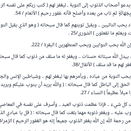
يدعو أصحاب الذنوب إلى التوبة , ليغفر لهم ( كتب ربكم على نفسه الر
َهَالَةٍ ثم تاب من بعده وأصلح فأنه غفور رحيم ) الأنعام / 54.
د يحب التائبين .. ويقبل توبتهم كما قال سبحانه ( وهو الذي يقبل التو
ويعلم ما تفعلون ) الشورى/25 .
 الله يحب التوابين ويحب المتطهرين ) البقرة / 222.
.. يبدل الله سيئاته حسنات .. ويغفر له ما سلف من ذنوب كما قال سبحان
ر لهم ما قد سلف ) الأنفال/38.
يحب التوبة من عباده , ويأمرهم بها ليغفر لهم .. وشياطين الإنس والج
الحق إلى الباطل كما قال سبحانه : ( والله يريد أن يتوب عليكم ويريد 
يلاً عظيماً ) النساء / 27.
كل شيء .. فإذا عظمت ذنوب العبد .. وأسرف على نفسه في المعاصي , 
توب عليه .. ويغفر ذنوبه مهما بلغت كما قال سبحانه : ( قل يا عبادي ال
ن رحمة الله إن الله يغفر الذنوب جميعاً إنه هو الغفور الرحيم ) الزمر/53.