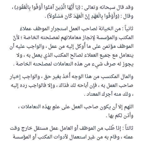
وقد قال سبحانه وتعالى : (يَا أَيُّهَا الَّذِينَ آمَنُوا أَوْفُوا بِالْعُقُودِ) ،
وقال : (وَأَوْفُوا بِالْعَهْدِ إِنَّ الْعَهْدَ كَانَ مَسْئُولاً) .
ثانياً : من الخيانة لصاحب العمل استجرار الموظف عملاءَ
المكتب والمؤسسة لإنجاز معاملاتهم لمصلحته الخاصة ؛ لأنَّ
الموظف مؤتمن على ما أُوكل إليه من عمل ، والواجب عليه أن
يتعامل مع جميع العملاء لصالح المكتب الذي يعمل به ، ولا
يجوز له صرف شيء من هذه التعاملات لمصلحته الخاصة .
والمال المكتسب من هذا الوجه أُخذ بغير حق ، والواجب إخبار
صاحب العمل به ، فإن أباحه لك فذاك ، وإلا فالواجب رده إليه
، ولك منه أجرك المعتاد .
اللهم إلا أن يكون صاحب العمل على علمٍ بهذه التعاملات ،
وأذن لكم بها .
ثالثاً : إذا طُلب من الموظف أو العامل عمل مستقل خارج وقت
عمله ، وقام به من غير استعمال لأدوات المكتب أو المؤسسة