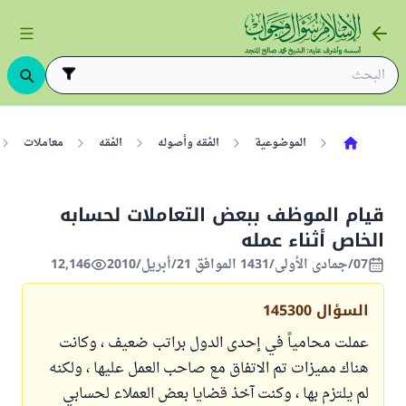
الموضوعية
الفقه وأصوله
الفقه
معاملات
قيام الموظف ببعض التعاملات لحسابه
الخاص أثناء عمله
07/جمادى الأولى/1431 الموافق 21/أبريل/2010
12,146
السؤال
145300
عملت محامياً في إحدى الدول براتب ضعيف ، وكانت
هناك مميزات تم الاتفاق مع صاحب العمل عليها ، ولكنه
لم يلتزم بها ، وكنت آخذ قضايا بعض العملاء لحسابي