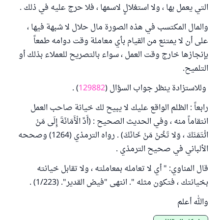
التي يعمل بها ، ولا استغلالٍ لاسمها ، فلا حرج عليه في ذلك .
والمال المكتسب في هذه الصورة مال حلال لا شبهة فيها ،
على أن لا يمتنع من القيام بأي معاملة وقت دوامه طمعاً
بإنجازها خارج وقت العمل ، سواء بالتصريح للعملاء بذلك أو
التلميح.
وللاستزادة ينظر جواب السؤال (
129882
) .
رابعاً : الظلم الواقع عليك لا يبيح لك خيانة صاحب العمل
انتقاماً منه ، وفي الحديث الصحيح : (أَدِّ الْأَمَانَةَ إِلَى مَنْ
ائْتَمَنَكَ ، وَلا تَخُنْ مَنْ خَانَكَ) . رواه الترمذي (1264) وصححه
الألباني في صحيح الترمذي .
قال المناوي: " أي لا تعامله بمعاملته ، ولا تقابل خيانته
بخيانتك ، فتكون مثله ". انتهى "فيض القدير". (1/223) .
والله أعلم