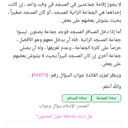
لا يجوز إقامة جماعتين في المسجد في وقت واحد ، إن كانت
إحداهما هي الجماعة الراتبة للمسجد ، أو كان المسجد صغيراً ،
بحيث يشوش بعضهم على بعض .
أما إذا دخل المسافر المسجد فوجد جماعة يصلون ـ ليسوا
جماعة المسجد الراتبة ـ فله أن يدخل معهم وهو الأفضل ،
حرصاً على كثرة الجماعة ، وعدم تفريقها ، وله أن يصلي
جماعة أخرى إن كان المسجد كبيراً بحيث لا يشوش بعضهم
على بعض .
وينظر لمزيد الفائدة جواب السؤال رقم : (
94877
) .
والله أعلم .
صلاة الجماعة
صلاة المسافر
المصدر
:
الإسلام سؤال وجواب
هل لديك ملاحظة حول المحتوى؟