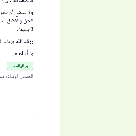
فالحمد لله ، وإن
ولا ينبغي أن يحز
الحق والفضل الذ
لأجلهما .
رزقنا الله وإياك ا
والله أعلم .
بر الوالدين
المصدر
:
الإسلام س