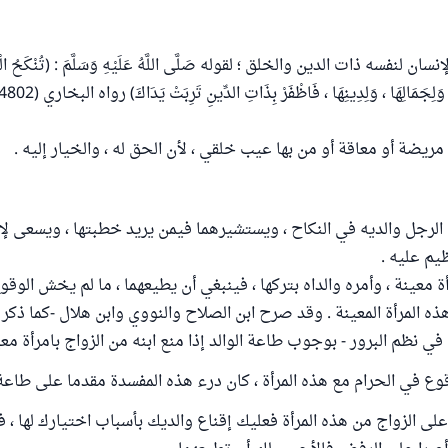
 لنفسه ذات الدين والخلق ؛ لقوله صَلَّى اللَّهُ عَلَيْهِ وَسَلَّمَ : (تُنْكَحُ الْمَرْأَةُ
ريضة أو معاقة أو من بها عيب خلقي ، لأن الحق له ، والخيار إليه .
الرجل والديه في النكاح ، ويستشيرهما فيمن يريد خطبتها ، ويسعى لإرض
يم عليه .
معينة ، وأمره والداه بتركها ، فينبغي أن يطيعهما ، ما لم يخش الوقو
ذه المرأة المعينة . وقد صرح ابن الصلاح والنووي وابن هلال -كما ذكر
في نظم البرور - بوجوب طاعة الوالد إذا منع ابنه من الزواج بامرأة معي
ع في الحرام مع هذه المرأة ، كان درء هذه المفسدة مقدما على طاعة 
ى الزواج من هذه المرأة فعليك إقناع والديك بأسباب اختيارك لها ، فإ