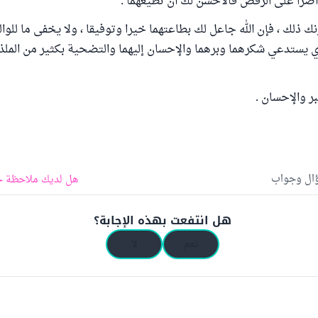
 أصرا على الرفض فالأحسن لك أن تطيعهما .
نك ذلك ، فإن الله جاعل لك بطاعتهما خيرا وتوفيقا ، ولا يخفى ما للو
ي يستدعي شكرهما وبرهما والإحسان إليهما والتضحية بكثير من الملذ
لبر والإحسان .
ؤال وجواب
هل لديك ملاحظة ح
هل انتفعت بهذه الإجابة؟
نعم
لا