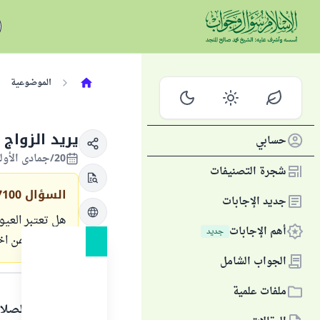
الموضوعية
يريد الزواج
حسابي
20/جمادى الأولى/1431 الموافق 04/مايو/2010
شجرة التصنيفات
السؤال
7100
جديد الإجابات
هل تعتبر العيو
أهم الإجابات
جديد
بزواجي بمن اخت
الجواب الشامل
الجواب
ملفات علمية
الحمد لله والصلا