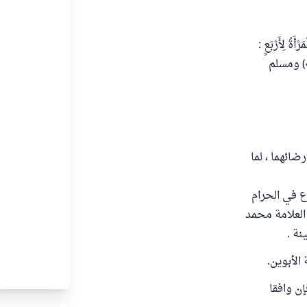
 لِأَرْبَعٍ :
لِمَالِهَا ، وَلِحَسَبِهَا ، وَلِجَمَالِهَا ، وَلِدِينِهَا ، فَاظْفَرْ بِذَاتِ الدِّينِ تَرِبَتْ يَدَاكَ) رواه البخاري (4802) ومسلم
ائهما ، لما
ع في الحرام
 العلامة محمد
نة .
الأبوين.
ن وافقا