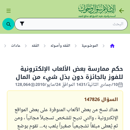
الموضوعية
الفقه وأصوله
الفقه
عادات
حكم ممارسة بعض الألعاب الإلكترونية
للفوز بالجائزة دون بذل شيء من المال
10/جمادى الثانية/1431 الموافق 24/مايو/2010
128,064
السؤال
147826
هناك نسخ من بعض الألعاب المتوفرة على بعض المواقع
الإلكترونية ، والتي تتيح للشخص تسجيلاً مجانياً ، ومن
ثم يُعطى مبلغاً تشجيعياً صغيراً يلعب به... تقوم بوضع