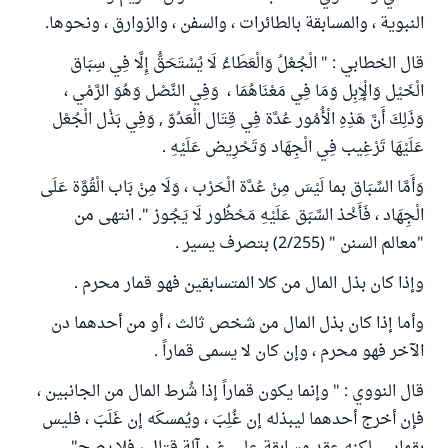
النبوية ، والمسابقة بالطائرات ، والسفن ، والزوارق ، ونحوها.
قال الخطابي : " الْجُعْلُ وَالْعَطَاءُ لَا يُسْتَحَقُّ إِلَّا فِي سِبَاق
الْخَيْل وَالْإِبِل وَمَا فِي مَعْنَاهُمَا ، وَفِي النَّصْل وَهُوَ الرَّمْي ،
وَذَلِكَ أَنَّ هَذِهِ الْأُمُور عُدَّة فِي قِتَال الْعَدُوّ , وَفِي بَذْل الْجُعْل
عَلَيْهَا تَرْغِيب فِي الْجِهَاد وَتَحْرِيض عَلَيْهِ .
وَأَمَّا السِّبَاق بما لَيْسَ مِنْ عُدَّة الْحَرْب ، وَلَا مِنْ بَاب الْقُوَّة عَلَى
الْجِهَاد ، فَأَخْذ السَّبَق عَلَيْهِ مَحْظُور لَا يَجُوز ". انتهى من
"معالم السنن " (2/255) بتصرف يسير .
وإذا كان بذل المال من كلا المتسابقين فهو قمار محرم .
وأما إذا كان بذل المال من شخص ثالث ، أو من أحدهما دن
الآخر فهو محرم ، وإن كان لا يسمى قماراً .
قال النووي : " وإنما يكون قماراً إذا شُرط المال من الجانبين ،
فإن أخرج أحدهما ليبذله إن غُلِبَ ، ويُمسكَه إن غَلَبَ ، فليس