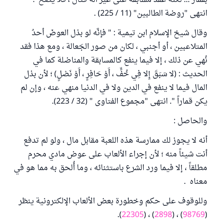
بقمار ... لكنه عقد مسابقة على غير آلة قتال ، فلا يصح".
انتهى "روضة الطالبين" (11 / 225) .
وقال شيخ الإسلام ابن تيمية : " فإنَّه لو بذل العوضَ أحدُ
المتلاعبين ، أو أجنبي ، لكان من صور الجَعالة ، ومع هذا فقد
نُهي عن ذلك ، إلا فيما ينفع كالمسابقة والمناضلة كما في
الحديث : (لا سَبَقَ إِلا فِي خُفٍّ ، أَوْ حَافِرٍ ، أَوْ نَصْلٍ) ؛ لأن بذل
المال فيما لا ينفع في الدين ولا في الدنيا منهي عنه ، وإن لم
يكن قماراً ". انتهى "مجموع الفتاوى " (32 / 223).
والحاصل :
أنه لا يجوز لك ممارسة هذه اللعبة مقابل مال ، ولو لم تدفع
أنت شيئاً منه ؛ لأن إجراء الألعاب على عوض مادي محرم
مطلقاً ، إلا فيما ورد الشرع باستثنائه ، وما أُلحق به مما هو في
معناه .
وللوقوف على حكم وخطورة بعض الألعاب الإلكترونية ينظر
).
22305
) ، (
2898
) ، (
98769
(