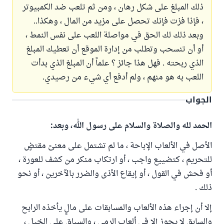
ذلك المبلغ على شكل رهان ، ومن ثم تلعب ضد الكمبيوتر
، فإذا فزت فإنك تحصل على مزيد من المال ، وهكذا..
وبعد ذلك لك الحق في مواصلة اللعب على نفس النمط ،
أو أن تنسحب وتطلب من إدارة الموقع أن تعطيك المبلغ
الذي ربحته . فهل هذا جائز ؟ علماً أن المبلغ الذي بدأت
اللعب به هو منهم ، ولم أدفع أي شيء من رصيدي.
الجواب
الحمد لله والصلاة والسلام على رسول الله، وبعد:
الأصل في الألعاب الإباحة ، ما لم تشتمل على معنىً مقتضٍ
للتحريم ، كتضييع واجب ، أو ارتكاب منكر من كشف للعورة ،
أو فحش في القول ، أو إيقاع الأذى والضرر بالآخرين ، أو نحو
ذلك .
إلا أن إجراء هذه الألعاب والمسابقات على مالٍ يأخذه الرابح
والسابق لا يجوز إلا في ألعاب الرمي ، والسباق على الخيل ،