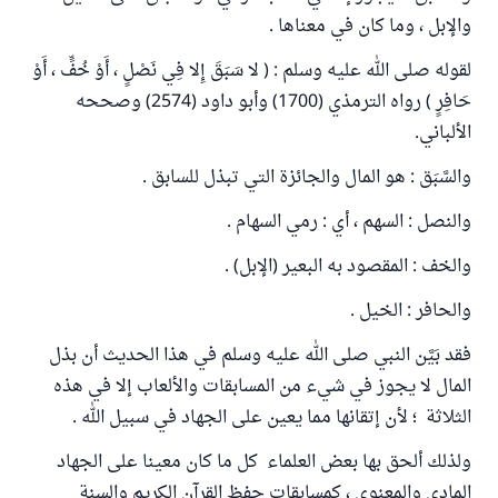
والإبل ، وما كان في معناها .
لقوله صلى الله عليه وسلم : ( لا سَبَقَ إِلا فِي نَصْلٍ ، أَوْ خُفٍّ ، أَوْ
حَافِرٍ ) رواه الترمذي (1700) وأبو داود (2574) وصححه
الألباني.
والسَّبَق : هو المال والجائزة التي تبذل للسابق .
والنصل : السهم ، أي : رمي السهام .
والخف : المقصود به البعير (الإبل) .
والحافر : الخيل .
فقد بَيَّن النبي صلى الله عليه وسلم في هذا الحديث أن بذل
المال لا يجوز في شيء من المسابقات والألعاب إلا في هذه
الثلاثة ؛ لأن إتقانها مما يعين على الجهاد في سبيل الله .
ولذلك ألحق بها بعض العلماء كل ما كان معينا على الجهاد
المادي والمعنوي ، كمسابقات حفظ القرآن الكريم والسنة