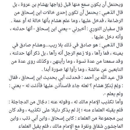
ويحتمل أن يكون سمع منها قبل زواجها بهشام بن عروة ، بل
قال الذهبي : يحتمل أن تكون إحدى خالات ابن إسحاق من
الرضاعة ، فدخل عليها ، وما علم هشام بأنها خالة له أو عمة .
قال سفيان الثوري : أخبرني – يعني ابن إسحاق - أنها حدثته ،
وأنه دخل عليها .
قال الذهبي : هو صادق في ذلك بلا ريب...وهشام صادق في
يمينه ، فما رآها ، ولا زعم الرجل أنه رآها ، بل ذكر أنها حدثته ،
وقد سمعنا من عدة نسوة ، وما رأيتهن ، وكذلك روى عدة من
التابعين عن عائشة ، وما رأوا لها صورة أبدا .
قال عبد الله بن أحمد : فحدثت أبي بحديث ابن إسحاق ، فقال
: ولِمَ يُنكِرُ هشام ؟ لعله جاء فاستأذن عليها فأذنت له – يعني :
ولم يعلم -.
وأما تكذيب الإمام مالك له ، وقوله عنه : دجَّال من الدجاجلة :
فلم يقبله العلماء منه ؛ إذ لم يذكر دليلا على تكذيبه ، وقد كان
بين مجموعة من العلماء : كابن إسحاق ، وابن أبي ذئب ، وابن
الماجشون شقاق ونفرة مع الإمام مالك ، فلم يقبل العلماء