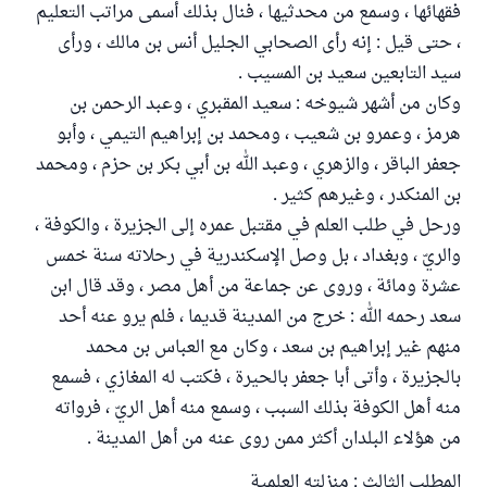
فقهائها ، وسمع من محدثيها ، فنال بذلك أسمى مراتب التعليم
، حتى قيل : إنه رأى الصحابي الجليل أنس بن مالك ، ورأى
سيد التابعين سعيد بن المسيب .
وكان من أشهر شيوخه : سعيد المقبري ، وعبد الرحمن بن
هرمز ، وعمرو بن شعيب ، ومحمد بن إبراهيم التيمي ، وأبو
جعفر الباقر ، والزهري ، وعبد الله بن أبي بكر بن حزم ، ومحمد
بن المنكدر ، وغيرهم كثير .
ورحل في طلب العلم في مقتبل عمره إلى الجزيرة ، والكوفة ،
والريّ ، وبغداد ، بل وصل الإسكندرية في رحلاته سنة خمس
عشرة ومائة ، وروى عن جماعة من أهل مصر ، وقد قال ابن
سعد رحمه الله : خرج من المدينة قديما ، فلم يرو عنه أحد
منهم غير إبراهيم بن سعد ، وكان مع العباس بن محمد
بالجزيرة ، وأتى أبا جعفر بالحيرة ، فكتب له المغازي ، فسمع
منه أهل الكوفة بذلك السبب ، وسمع منه أهل الريّ ، فرواته
من هؤلاء البلدان أكثر ممن روى عنه من أهل المدينة .
المطلب الثالث : منزلته العلمية