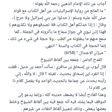
أجاب عن ذلك الإمام الذهبي رحمه الله بقوله :
" ما المانع من رواية الإسرائيليات عن أهل الكتاب مع قوله
صلى الله عليه وسلم : ( حدثوا عن بني إسرائيل ولا حرج ) ،
وقال : ( إذا حدثكم أهل الكتاب فلا تصدقوهم ولا تكذبوهم )
فهذا إذن نبوي في جواز سماع ما يأثرونه في الجملة ، كما
سمع منهم ما ينقلونه من الطب ، ولا حجة في شيء من ذلك ،
إنما الحجة في الكتاب والسنة " انتهى.
" ميزان الاعتدال " (6/58)
القدح الثامن : جمعه بين ألفاظ الشيوخ
قال أيوب بن إسحاق بن سافري : سألت أحمد بن حنبل ، فقلت
: إذا انفرد ابن إسحاق بحديث ، تقبله ؟ قال : لا والله ، إني
رأيته يحدث عن جماعة بالحديث الواحد ولا يفصل كلام ذا
من كلام ذا .
وهذا القادح أيضا لا يضعف حديثه كله ، وإنما يدعو إلى
التوقف فيما يشك فيه أنه جمع فيه بين ألفاظ الشيوخ وخلط
بعضها ببعض ، وذلك لتمييز ألفاظ الثقات من غيرهم .