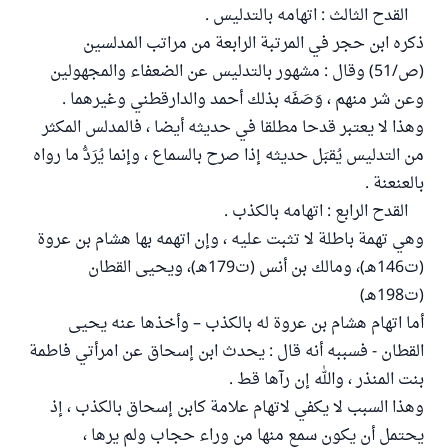
القدح الثالث : اتهامه بالتدليس .
ذكره ابن حجر في المرتبة الرابعة من مراتب المدلسين
(ص/51) وقال : مشهور بالتدليس عن الضعفاء والمجهولين
وعن شر منهم ، وَصَفَه بذلك أحمد والدارقطني وغيرهما .
وهذا لا يعتبر قدحا مطلقا في حديثه أيضا ، فالمدلس المكثر
من التدليس يُقبَل حديثه إذا صرح بالسماع ، وإنما يُرَدُّ ما رواه
بالعنعنة .
القدح الرابع : اتهامه بالكذب .
وهي تهمة باطلة لا تثبت عليه ، وإن اتهمه بها هشام بن عروة
(ت146هـ)، ومالك بن أنس (ت179هـ)، ويحيى القطان
(ت198هـ)
أما اتهام هشام بن عروة له بالكذب – وأخذها عنه يحيى
القطان - فسببه أنه قال : يحدث ابن إسحاق عن امرأتي فاطمة
بنت المنذر ، والله إن رآها قط .
وهذا السبب لا يكفي لاتهام علامة كابن إسحاق بالكذب ، إذ
يحتمل أن يكون سمع منها من وراء حجاب ولم يرها ،