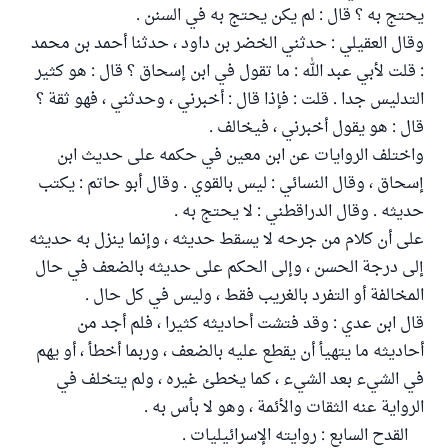
يحتج به ؟ قال : لم يكن يحتج به في السنن .
وقال العقيلي : حدثني الخضر بن داود ، حدثنا أحمد بن محمد
: قلت لأبي عبد الله : ما تقول في ابن إسحاق ؟ قال : هو كثير
التدليس جدا . قلت : فإذا قال : أخبرني ، وحدثني ، فهو ثقة ؟
قال : هو يقول أخبرني ، فيخالف .
واختلف الروايات عن ابن معين في حكمه على حديث ابن
إسحاق ، وقال النسائي : ليس بالقوي . وقال أبو حاتم : يكتب
حديثه . وقال الدراقطني : لا يحتج به .
على أن كلام من جرحه لا يسقط حديثه ، وإنما ينزل به حديثه
إلى درجة الحسن ، وإلى الحكم على حديثه بالضعف في حال
المخالفة أو التفرد بالغريب فقط ، وليس في كل حال .
قال ابن عدي : وقد فتشت أحاديثه كثيرا ، فلم أجد من
أحاديثه ما يتهيأ أن يقطع عليه بالضعف ، وربما أخطأ ، أو يهم
في الشيء بعد الشيء ، كما يخطئ غيره ، ولم يتخلف في
الرواية عنه الثقات والأئمة ، وهو لا بأس به .
القدح السابع : روايته الإسرائيليات .