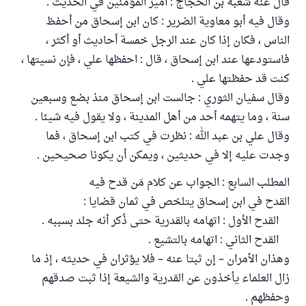
قال عنه شعبة بن الحجاج : أمير المؤمنين في الحديث .
وقال فيه أبو معاوية الضرير : كان ابن إسحاق من أحفظ
الناس ، فكان إذا كان عند الرجل خمسة أحاديث أو أكثر ،
فاستودعها عند ابن إسحاق ، قال : احفظها علي ، فإن نسيتها ،
كنت قد حفظتها علي .
وقال سفيان الثوري : جالست ابن إسحاق منذ بضع وسبعين
سنة ، وما يتهمه أحد من أهل المدينة ، ولا يقول فيه شيئا .
وقال علي بن عبد الله : نظرت في كتب ابن إسحاق ، فما
وجدت عليه إلا في حديثين ، ويمكن أن يكونا صحيحين .
المطلب السابع : الجواب عن كلام مَن قدح فيه
القدح في ابن إسحاق يتلخص في ثمان قضايا :
القدح الأول : اتهامه بالقدرية حتى ذُكر أنه جلد بسببه .
القدح الثاني : اتهامه بالتشيع .
وهذان الأمران – إن ثبتا عنه – فلا يؤثران في حديثه ، إذ ما
زال العلماء يأخذون عن القدرية والشيعة إذا ثبت صدقهم
وحفظهم .