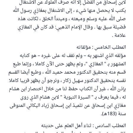
لابن إسحاق من الفضل إلا أنه صرف الملوك عن الاشتغال
بكتب لا يحصل منها شيء ، إلى الاشتغال بمغازي رسول الله
صلى الله عليه وسلم ومبعثه ، ومبتدأ الخلق ، لكانت هذه
فضيلة سبق بها . وقال الإمام الذهبي: قد كان في المغازي
علامة .
المطلب الخامس : مؤلفاته
مؤلفه الذي اشتهر به – ولم نقف له على غيره – هو كتابه
المشهور بـ " المغازي "، ولم يظهر حتى الآن كاملا ، وإنما طبع
قسم منه بتحقيق الدكتور محمد حميد الله ، وطبع أيضا القسم
نفسه بتحقيق الدكتور سهيل زكار ، ونرجو أن يظهر قريبا كاملا
بإذن الله ، غير أن الكتاب حفظ لنا من خلال اختصار ابن هشام
له ، فيما يعرف بـ " السيرة النبوية " لابن هشام الذي روى
مغازي ابن إسحاق عن تلميذ ابن إسحاق زياد البكائي المتوفى
سنة (183هـ).
المطلب السادس : ثناء أهل العلم على حديثه