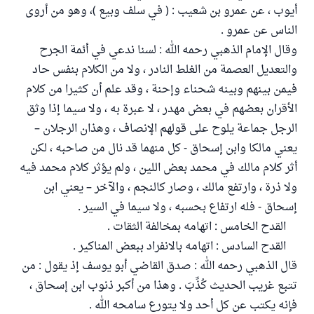
أيوب ، عن عمرو بن شعيب : ( في سلف وبيع )، وهو من أروى
الناس عن عمرو .
وقال الإمام الذهبي رحمه الله : لسنا ندعي في أئمة الجرح
والتعديل العصمة من الغلط النادر ، ولا من الكلام بنفس حاد
فيمن بينهم وبينه شحناء وإحنة ، وقد علم أن كثيرا من كلام
الأقران بعضهم في بعض مهدر ، لا عبرة به ، ولا سيما إذا وثق
الرجل جماعة يلوح على قولهم الإنصاف ، وهذان الرجلان –
يعني مالكا وابن إسحاق - كل منهما قد نال من صاحبه ، لكن
أثر كلام مالك في محمد بعض اللين ، ولم يؤثر كلام محمد فيه
ولا ذرة ، وارتفع مالك ، وصار كالنجم ، والآخر – يعني ابن
إسحاق - فله ارتفاع بحسبه ، ولا سيما في السير .
القدح الخامس : اتهامه بمخالفة الثقات .
القدح السادس : اتهامه بالانفراد ببعض المناكير .
قال الذهبي رحمه الله : صدق القاضي أبو يوسف إذ يقول : من
تتبع غريب الحديث كُذِّبَ . وهذا من أكبر ذنوب ابن إسحاق ،
فإنه يكتب عن كل أحد ولا يتورع سامحه الله .