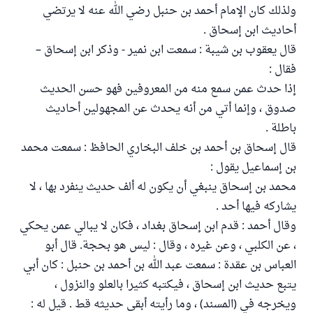
ولذلك كان الإمام أحمد بن حنبل رضي الله عنه لا يرتضي
أحاديث ابن إسحاق .
قال يعقوب بن شيبة : سمعت ابن نمير - وذكر ابن إسحاق –
فقال :
إذا حدث عمن سمع منه من المعروفين فهو حسن الحديث
صدوق ، وإنما أتي من أنه يحدث عن المجهولين أحاديث
باطلة .
قال إسحاق بن أحمد بن خلف البخاري الحافظ : سمعت محمد
بن إسماعيل يقول :
محمد بن إسحاق ينبغي أن يكون له ألف حديث ينفرد بها ، لا
يشاركه فيها أحد .
وقال أحمد : قدم ابن إسحاق بغداد ، فكان لا يبالي عمن يحكي
، عن الكلبي ، وعن غيره ، وقال : ليس هو بحجة. قال أبو
العباس بن عقدة : سمعت عبد الله بن أحمد بن حنبل : كان أبي
يتبع حديث ابن إسحاق ، فيكتبه كثيرا بالعلو والنزول ،
ويخرجه في (المسند) ، وما رأيته أبقى حديثه قط . قيل له :