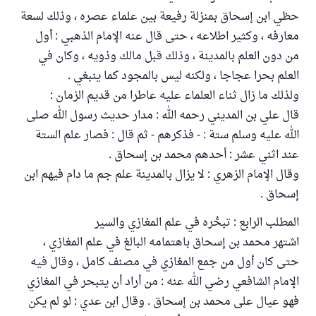
حظي ابن إسحاق بمنزلة رفيعة بين علماء عصره ، وذلك لسعة
معارفه ، وكثير اطلاعه ، حتى قال عنه الإمام الذهبي : أول
من دون العلم بالمدينة ، وذلك قبل مالك وذويه ، وكان في
العلم بحرا عجاجا ، ولكنه ليس بالمجود كما ينبغي .
ولذلك ما زال ثناء العلماء عليه عاطرا من قديم الزمان :
قال علي بن المديني رحمه الله : مدار حديث رسول الله صلى
الله عليه وسلم ستة : - فذكرهم - ثم قال : فصار علم الستة
عند اثني عشر : أحدهم محمد بن إسحاق .
وقال الإمام الزهري : لا يزال بالمدينة علم جم ما دام فيهم ابن
إسحاق .
المطلب الرابع : تبحُّره في علم المغازي والسير
اشتهر محمد بن إسحاق باهتمامه البالغ في علم المغازي ،
حتى كان أول من جمع المغازي في مصنف كامل ، وقال فيه
الإمام الشافعي رضي الله عنه : من أراد أن يتبحر في المغازي
فهو عيال على محمد بن إسحاق . وقال ابن عدي : لو لم يكن