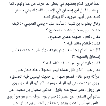
المتأخرون كلام بعضهم في بعض لما عرف من عداوتهم ، كما
لم يقبلوا قول ابن إسحاق في الإمام مالك : ائتوني ببعض
كتبه حتى أبين عيوبه ، أنا بيطار كتبه .
وقال يعقوب بن شيبة : سألت عليا – يعني المديني - : كيف
حديث ابن إسحاق عندك ، صحيح ؟
فقال : نعم ، حديثه عندي صحيح .
قلت : فكلام مالك فيه ؟
قال : مالك لم يجالسه ، ولم يعرفه ، وأي شيء حدث به ابن
إسحاق بالمدينة ؟!
قلت : فهشام بن عروة ، قد تكلم فيه ؟
فقال علي : الذي قال هشام ليس بحجة ، لعله دخل على
امرأته وهو غلام فسمع منها ، إن حديثه ليتبين فيه الصدق ،
يروي مرة : حدثني أبو الزناد ، ومرة : ذكر أبو الزناد ، ويروي
عن رجل ، عمن سمع منه يقول: حدثني سفيان بن سعيد ، عن
سالم أبي النضر ، عن عمير : ( صوم يوم عرفة ) ، وهو من أروى
الناس عن أبي النضر، ويقول: حدثني الحسن بن دينار ، عن