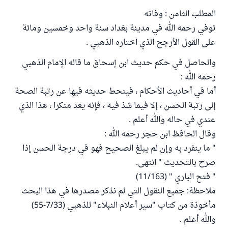
المطلب الثامن : وفاته
توفي رحمه الله في مدينة بغداد سنة واحد وخمسين ومائة
على القول الأرجح الذي اختاره الذهبي .
والحاصل في حكم حديث ابن إسحاق ما قاله الإمام الذهبي
رحمه الله :
أما في أحاديث الأحكام ، فينحط حديثه فيها عن رتبة الصحة
إلى رتبة الحسن ، إلا فيما شذ فيه ، فإنه يعد منكرا ، هذا الذي
عندي في حاله والله أعلم .
وقال الحافظ ابن حجر رحمه الله :
" ما ينفرد به وإن لم يبلغ الصحيح فهو في درجة الحسن إذا
صرح بالتحديث " انتهى.
" فتح الباري " (11/163)
ملاحظة: جميع النقول التي لم نذكر مصدرها في هذا البحث
مأخوذة من كتاب "سير أعلام النبلاء" للذهبي (7/33-55)
والله أعلم .