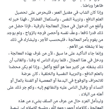
ظاهرا وباطنا .
وإذا كان الشاب في مقتبل العمر ، فليحرص على تحصيل
العلم النافع ، وتربية النفس ، واستكمال الفضائل ، فهذا خير له
وأنفع من الدخول في مجال المعالجة بالرقية ، فإذا حصّل من
ذلك قدرا نافعا ، وعفّ نفسه وأحصن فرجه بالزواج ، ولم يوجد
من يقوم بأمر المعالجة ، فليحتسب الأجر ، وليشارك في ذلك
بما لا يشغله عن الأهم .
وإنما جاء التأكيد على ما سبق ، لأن من عُرف بهذه المعالجة ،
ودخل في هذا المجال ، قلما يترك الناس له وقتا ، والغالب أن
ذلك يشغله عن كثير مما هو أنفع وأكمل . وإذا لم يكن محصّنا
بالعلم النافع ، والتربية النفسية والخلقية ، كان عرضة
للانحراف والوقوع في البدعة أو المعصية أو الفتنة بالمال أو
النساء أو بإقبال الناس عليه والتفاتهم إليه ، وكم جر ذلك على
أهله من البلاء .
وليتأمل المرء حال من عرف من السلف بشيء من هذه
المعالجة ، كالإمام أحمد رحمه الله ، وشيخ الإسلام ابن تيمية