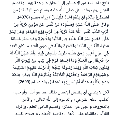
نافع ؛ لما فيه من الإحسان إلى الخلق والرحمة بهم ، وتقديم
العون لهم ، وقد سئل صلى الله عليه وسلم عن الرقية: ( مَنْ
اسْتَطَاعَ مِنْكُمْ أَنْ يَنْفَعَ أَخَاهُ فَلْيَفْعَلْ ) رواه مسلم (4076).
وقال صَلَّى اللَّهُ عَلَيْهِ وَسَلَّمَ : ( مَنْ نَفَّسَ عَنْ مُؤْمِنٍ كُرْبَةً مِنْ
كُرَبِ الدُّنْيَا نَفَّسَ اللَّهُ عَنْهُ كُرْبَةً مِنْ كُرَبِ يَوْمِ الْقِيَامَةِ وَمَنْ يَسَّرَ
عَلَى مُعْسِرٍ يَسَّرَ اللَّهُ عَلَيْهِ فِي الدُّنْيَا وَالْآخِرَةِ وَمَنْ سَتَرَ مُسْلِمًا
سَتَرَهُ اللَّهُ فِي الدُّنْيَا وَالْآخِرَةِ وَاللَّهُ فِي عَوْنِ الْعَبْدِ مَا كَانَ الْعَبْدُ
فِي عَوْنِ أَخِيهِ وَمَنْ سَلَكَ طَرِيقًا يَلْتَمِسُ فِيهِ عِلْمًا سَهَّلَ اللَّهُ لَهُ
بِهِ طَرِيقًا إِلَى الْجَنَّةِ وَمَا اجْتَمَعَ قَوْمٌ فِي بَيْتٍ مِنْ بُيُوتِ اللَّهِ
يَتْلُونَ كِتَابَ اللَّهِ وَيَتَدَارَسُونَهُ بَيْنَهُمْ إِلَّا نَزَلَتْ عَلَيْهِمْ السَّكِينَةُ
وَغَشِيَتْهُمْ الرَّحْمَةُ وَحَفَّتْهُمْ الْمَلَائِكَةُ وَذَكَرَهُمْ اللَّهُ فِيمَنْ عِنْدَهُ
وَمَنْ بَطَّأَ بِهِ عَمَلُهُ لَمْ يُسْرِعْ بِهِ نَسَبُهُ ) رواه مسلم (2699).
لكن لا ينبغي أن يشتغل الإنسان بذلك عما هو أنفع وأوجب ،
كطلب العلم الشرعي ، والدعوة إلى الله تعالى ، والأمر
بالمعروف والنهي عن المنكر ، وتعليم الناس العلم ، وإقراء
القرآن ، والقيام على الأهل ، وتربية الأبناء ، وإصلاح نفسه