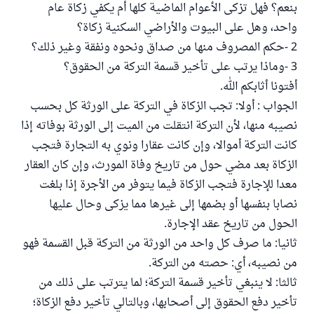
بنعم؟ فهل تزكى الأعوام الماضية كلها أم يكفي زكاة عام
واحد، وهل على البيوت والأراضي السكنية زكاة؟
2 -حكم المصروف منها من صداق ونحوه ونفقة وغير ذلك؟
3 -وماذا يرتب على تأخير قسمة التركة من الحقوق؟
أفتونا أثابكم الله.
الجواب : أولا: تجب الزكاة في التركة على الورثة كل بحسب
نصيبه منها، لأن التركة انتقلت من الميت إلى الورثة بوفاته إذا
كانت التركة أموالا، وإن كانت عقارا ونوي به التجارة فتجب
الزكاة بعد مضي حول من تاريخ وفاة المورث، وإن كان العقار
معدا للإجارة فتجب الزكاة فيما يتوفر من الأجرة إذا بلغت
نصابا بنفسها أو بضمها إلى غيرها مما يزكى وحال عليها
الحول من تاريخ عقد الإجارة.
ثانيا: ما صرف كل واحد من الورثة من التركة قبل القسمة فهو
من نصيبه، أي: حصته من التركة.
ثالثا: لا ينبغي تأخير قسمة التركة؛ لما يترتب على ذلك من
تأخير دفع الحقوق إلى أصحابها، وبالتالي تأخير دفع الزكاة؛