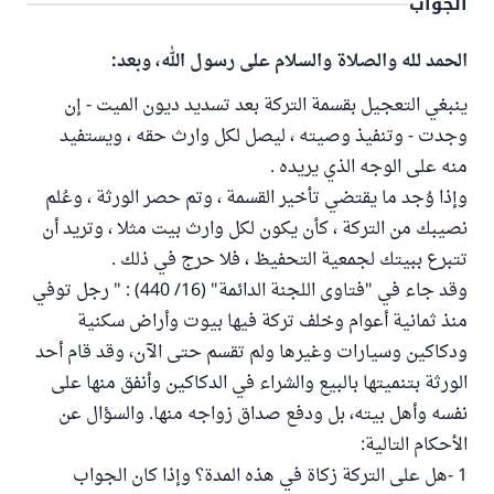
الجواب
الحمد لله والصلاة والسلام على رسول الله، وبعد:
ينبغي التعجيل بقسمة التركة بعد تسديد ديون الميت - إن
وجدت - وتنفيذ وصيته ، ليصل لكل وارث حقه ، ويستفيد
منه على الوجه الذي يريده .
وإذا وُجد ما يقتضي تأخير القسمة ، وتم حصر الورثة ، وعُلم
نصيبك من التركة ، كأن يكون لكل وارث بيت مثلا ، وتريد أن
تتبرع ببيتك لجمعية التحفيظ ، فلا حرج في ذلك .
وقد جاء في "فتاوى اللجنة الدائمة" (16/ 440) : " رجل توفي
منذ ثمانية أعوام وخلف تركة فيها بيوت وأراض سكنية
ودكاكين وسيارات وغيرها ولم تقسم حتى الآن، وقد قام أحد
الورثة بتنميتها بالبيع والشراء في الدكاكين وأنفق منها على
نفسه وأهل بيته، بل ودفع صداق زواجه منها. والسؤال عن
الأحكام التالية:
1 -هل على التركة زكاة في هذه المدة؟ وإذا كان الجواب