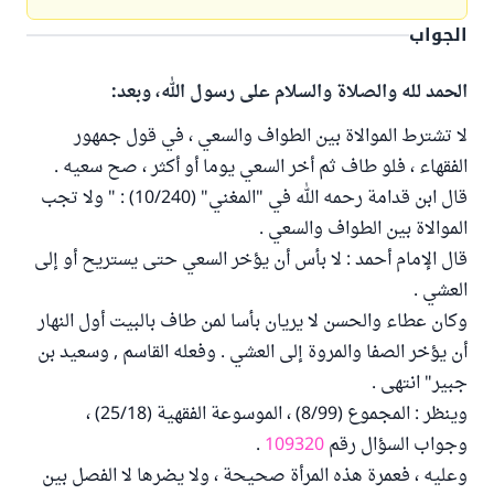
الجواب
الحمد لله والصلاة والسلام على رسول الله، وبعد:
لا تشترط الموالاة بين الطواف والسعي ، في قول جمهور
الفقهاء ، فلو طاف ثم أخر السعي يوما أو أكثر ، صح سعيه .
قال ابن قدامة رحمه الله في "المغني" (10/240) : " ولا تجب
الموالاة بين الطواف والسعي .
قال الإمام أحمد : لا بأس أن يؤخر السعي حتى يستريح أو إلى
العشي .
وكان عطاء والحسن لا يريان بأسا لمن طاف بالبيت أول النهار
أن يؤخر الصفا والمروة إلى العشي . وفعله القاسم , وسعيد بن
جبير" انتهى .
وينظر : المجموع (8/99) ، الموسوعة الفقهية (25/18) ،
وجواب السؤال رقم
109320
.
وعليه ، فعمرة هذه المرأة صحيحة ، ولا يضرها لا الفصل بين