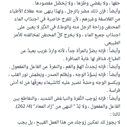
حقها ، ولا يقضي وطَرَها ، ولا يُحَصِّل مقصودها .
وأيضاً : فإن ذلك مضر بالرجل ، ولهذا ينهى عنه عقلاءُ الأطباء
منِ الفلاسفة وغيرهم ، لأن للفرج خاصية في اجتذاب الماء
المحتقن وراحة الرجل منه والوطءُ في الدُّبُر لا يعين على
اجتذاب جميع الماء ، ولا يخرج كلَّ المحتقن لمخالفته للأمر
الطبيعى.
وأيضاً : فإنه يضرُّ بالمرأة جداً ، لأنه واردٌ غريب بعيدٌ عن
الطباع، مُنافر لها غايةَ المنافرة .
وأيضاً : فإنه يُحِدثُ الهمَّ والغم ، والنفرةَ عن الفاعل والمفعول .
وأيضاً : فإنه يُسَوِّدُ الوجه ، ويُظلم الصدر ، ويَطمِسُ نور القلب ،
ويكسو الوجه وحشةً تصير عليه كالسِّيماء يعرِفُها مَن له أدنى
فراسة .
وأيضاً : فإنه يُوجب النُّفرة والتباغض الشديد ، والتقاطع بين
الفاعل والمفعول ، ولا بُدَّ " انتهى من "زاد المعاد" (4/ 262).
ثالثا :
لا يجوز لك تمكين زوجك من هذا العمل القبيح ، بل يجب