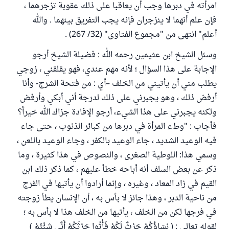
امرأته في دبرها وجب أن يعاقبا على ذلك عقوبة تزجرهما ،
فإن علم أنهما لا ينزجران فإنه يجب التفريق بينهما . والله
أعلم" انتهى من "مجموع الفتاوى" (32/ 267) .
وسئل الشيخ ابن عثيمين رحمه الله : فضيلة الشيخ أرجو
الإجابة على هذا السؤال ؛ لأنه مهم عندي، فهو يقلقني ، زوجي
يطلب مني أن يأتيني من الخلف –أي : من فتحة الشرج- وأنا
أرفض ذلك ، وهو يجبرني على ذلك لدرجة أني أبكي وأرفض
ولكنه يجبرني على هذا الشيء، أرجو الإفادة جزاك الله خيراً؟
فأجاب : "وطء المرأة في دبرها من كبائر الذنوب ، حتى جاء
فيه الوعيد الشديد ، جاء الوعيد بالكفر ، وجاء الوعيد باللعن ،
وسمي هذا: اللوطية الصغرى ، والنصوص في هذا كثيرة ، وما
ذكر عن بعض السلف أنه أباحه خطأ عليهم ، كما ذكر ذلك ابن
القيم في زاد المعاد ، وغيره ، وإنما أرادوا أن يأتيها في الفرج
من ناحية الدبر ، وهذا جائز لا بأس به ، أن الإنسان يطأ زوجته
في فرجها لكن من الخلف ، يأتيها من الخلف هذا لا بأس به ؛
لقوله تعالى : ( نِسَاؤُكُمْ حَرْثٌ لَكُمْ فَأْتُوا حَرْثَكُمْ أَنَّى شِئْتُمْ )