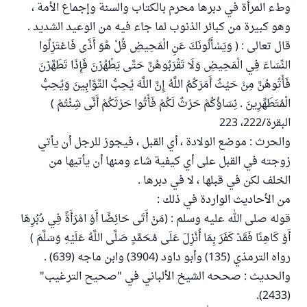
وطء المرأة في دبرها محرم بالكتاب والسنة وإجماع الأمة ،
وهو كبيرة من كبائر الذنوب لما جاء فيه من الوعيد الشديد .
قال تعالى : ( وَيَسْأَلُونَكَ عَنِ الْمَحِيضِ قُلْ هُوَ أَذًى فَاعْتَزِلُوا
النِّسَاءَ فِي الْمَحِيضِ وَلَا تَقْرَبُوهُنَّ حَتَّى يَطْهُرْنَ فَإِذَا تَطَهَّرْنَ
فَأْتُوهُنَّ مِنْ حَيْثُ أَمَرَكُمُ اللَّهُ إِنَّ اللَّهَ يُحِبُّ التَّوَّابِينَ وَيُحِبُّ
الْمُتَطَهِّرِينَ . نِسَاؤُكُمْ حَرْثٌ لَكُمْ فَأْتُوا حَرْثَكُمْ أَنَّى شِئْتُمْ )
البقرة/222، 223
والحرث : موضع الولادة ، أي القبل ، فيجوز للرجل أن يأتي
زوجته في القبل على أي كيفية شاء ومنها أن يأتيها من
الخلف لكن في قبلها ، لا في دبرها .
من الأحاديث الواردة في ذلك :
قوله صلى الله عليه وسلم : (مَنْ أَتَى حَائِضًا أَوْ امْرَأَةً فِي دُبُرِهَا
أَوْ كَاهِنًا فَقَدْ كَفَرَ بِمَا أُنْزِلَ عَلَى مُحَمَّدٍ صَلَّى اللَّهُ عَلَيْهِ وَسَلَّمَ )
رواه الترمذي (135) وأبو داود (3904) وابن ماجه (639) .
والحديث : صححه الشيخ الألباني في "صحيح الترغيب"
(2433).