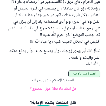
عين الحرام ، فأي فرق : ( كالمستجير من الرمضاء بالنار ) ؟!!
وبإمكانه ، إن كان صادقا ، أن يستمتع في فترة الحيض أو
النفاس ، بكل شيء منك ، لكن من غير جماع مطلقا ، لا في
القبل ولا في الدبر ، ولو أدى استمتاعه بك إلى أن ينزل في
شيء من بدنك ، أو ينزل بيدك : فلا حرج في ذلك كله ؛ ما دام
قد اجتنب الموضع الذي حرم الله عليه !!
أفليس في الحلال الطيب غنية ، يا عباد الله ؟!!
نسأل الله أن يهدي زوجك ، وأن يصلح حاله ، وأن يدفع عنكما
الشر والبلاء والفتنة .
والله أعلم .
العشرة بين الزوجين
المصدر
:
الإسلام سؤال وجواب
هل لديك ملاحظة حول المحتوى؟
هل انتفعت بهذه الإجابة؟