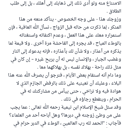
الامتناع منه ولو أدى ذلك إلى ذهابك إلى أهلك ، بل إلى طلب
الطلاق .
وزوجك هذا - على وجه الخصوص - يتأكد منعه من هذا
المنكر ، لِما ذكرت من حاله قبل الزواج ، نسأل الله العافية ، فإن
استمراره معك على هذا العمل ، وعدم اكتفائه واستغنائه
بالوطء المباح ، قد يجره إلى الفاحشة مرة أخرى . ولا قيمة لما
يذكره من أعذار ، ولا شأن لك بأعذاره ، فإنه يدعوك إلى النار
وغضب الجبار ، والإنسان ليس له أن يريح غيره – إن كان في
مثل ذلك راحة - بهلاك نفسه ، بل بهلاكهما معا .
وما دام أنه استقام بعض الأيام ، فنرجو أن يصرف الله عنه هذا
البلاء ، وعليك أن تعينيه على ذلك بالرفض الجازم الذي لا
هوادة فيه ولا تراخي ، حتى ييأس من مشاركتك له في
الحرام ، وينقطع رجاؤه في ذلك .
وقد سئل شيخ الإسلام ابن تيمية رحمه الله تعالى : عما يجب
على من وطئ زوجته في دبرها؟ وهل أباحه أحد من العلماء؟
فأجاب : "الحمد لله رب العالمين ، الوطء في الدبر حرام في