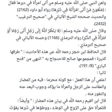
ولعن النبي صلى الله عليه وسلم من أتى امرأة في دبرها فقال
: (مَلْعُونٌ مَنْ أَتَى امْرَأَتَهُ فِي دُبُرِهَا) رواه أبو داود (2162)
والحديث صححه الشيخ الألباني في "صحيح الترغيب"
(2432).
وقال صلى الله عليه وسلم : (لا يَنْظُرُ اللَّهُ إِلَى رَجُلٍ أَتَى رَجُلا أَوْ
امْرَأَةً فِي الدُّبُرِ) رواه الترمذي (1166) وحسنه الألباني في
صحيح الترمذي .
قال الحافظ ابن حجر رحمه الله عن هذه الأحاديث : " طرقها
كثيرة ؛ فمجموعها صالح للاحتجاج به " انتهى من "فتح
الباري" (8/ 191).
ثانيا :
اعلمي أن هذا العمل - مع كونه محرما - فيه من المضار
والمفاسد على الرجل والمرأة ما يؤكد وجوب البعد عنه
والنفور منه .
قال ابن القيم رحمه الله في بيان هذه المضار : " وأيضاً :
فللمرأة حق على الزوج في الوطء ، ووطؤها في دُبرها يفوِّتُ