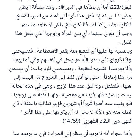
البقرة/223، أما أن يطأها في الدبر فلا . وهنا مسألة : يظن
بعض الناس أنه إذا فعل هذا -أي: أتى أهله من الدبر- انفسخ
النكاح ، وليس كذلك ، فالنكاح باقٍ ، لكن لو عاود واستمر
وجب أن يفرق بينهما ، أي يبن المرأة وزوجها الذي يفعل هذا
الفعل .
وبالنسبة لها عليها أن تمتنع منه بقدر الاستطاعة . فنصيحتي
أولاً للأزواج : أن يتقوا الله عز وجل في أنفسهم وفي أهليهم ،
وألا يعرضوا أنفسهم للعقوبة . ونصيحتي للزوجات : أن يمتنعن
من هذا إطلاقاً ، حتى لو أدى ذلك إلى الخروج من البيت إلى
أهلها : فلتفعل ، ولا تبق عند هذا الزوج ، وهي في هذه الحالة
ليست بناشز ؛ لأنها فرت من معصية ، ولها النفقة على زوجها ،
فلو بقيت عند أهلها شهراً أو شهرين فإنها تطالبه بالنفقة ، لأن
الظلم منه هو ؛ لأنه لا يحل له أن يكرهها على هذا الأمر "
انتهى من "اللقاء الشهري" (59/ 14).
وأما دعواه أنه لا يريد أن ينظر إلى الحرام : فإن ما يريده هنا