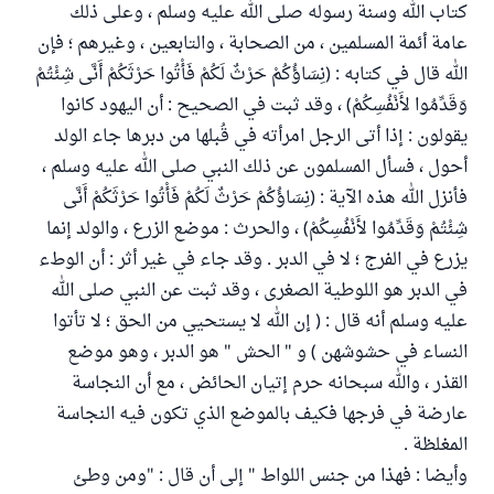
كتاب الله وسنة رسوله صلى الله عليه وسلم ، وعلى ذلك
عامة أئمة المسلمين ، من الصحابة ، والتابعين ، وغيرهم ؛ فإن
الله قال في كتابه : (نِسَاؤُكُمْ حَرْثٌ لَكُمْ فَأْتُوا حَرْثَكُمْ أَنَّى شِئْتُمْ
وَقَدِّمُوا لأَنْفُسِكُمْ) ، وقد ثبت في الصحيح : أن اليهود كانوا
يقولون : إذا أتى الرجل امرأته في قُبلها من دبرها جاء الولد
أحول ، فسأل المسلمون عن ذلك النبي صلى الله عليه وسلم ،
فأنزل الله هذه الآية : (نِسَاؤُكُمْ حَرْثٌ لَكُمْ فَأْتُوا حَرْثَكُمْ أَنَّى
شِئْتُمْ وَقَدِّمُوا لأَنْفُسِكُمْ) ، والحرث : موضع الزرع ، والولد إنما
يزرع في الفرج ؛ لا في الدبر . وقد جاء في غير أثر : أن الوطء
في الدبر هو اللوطية الصغرى ، وقد ثبت عن النبي صلى الله
عليه وسلم أنه قال : ( إن الله لا يستحيي من الحق ؛ لا تأتوا
النساء في حشوشهن ) و " الحش " هو الدبر ، وهو موضع
القذر ، والله سبحانه حرم إتيان الحائض ، مع أن النجاسة
عارضة في فرجها فكيف بالموضع الذي تكون فيه النجاسة
المغلظة .
وأيضا : فهذا من جنس اللواط " إلى أن قال : "ومن وطئ