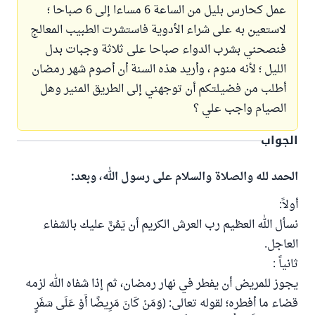
عمل كحارس بليل من الساعة 6 مساءا إلى 6 صباحا ؛
لاستعين به على شراء الأدوية فاستشرت الطبيب المعالج
فنصحني بشرب الدواء صباحا على ثلاثة وجبات بدل
الليل ؛ لأنه منوم ، وأريد هذه السنة أن أصوم شهر رمضان
أطلب من فضيلتكم أن توجهني إلى الطريق المنير وهل
الصيام واجب علي ؟
الجواب
الحمد لله والصلاة والسلام على رسول الله، وبعد:
أولاً:
نسأل الله العظيم رب العرش الكريم أن يَمُنَّ عليك بالشفاء
العاجل.
ثانياً :
يجوز للمريض أن يفطر في نهار رمضان، ثم إذا شفاه الله لزمه
قضاء ما أفطره؛ لقوله تعالى: (وَمَنْ كَانَ مَرِيضًا أَوْ عَلَى سَفَرٍ