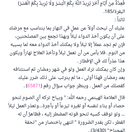
فَعِدَّةٌ مِنْ أَيَّامٍ أُخَرَ يُرِيدُ اللَّهُ بِكُمُ الْيُسْرَ وَلَا يُرِيدُ بِكُمُ الْعُسْرَ)
البقرة/185.
ثالثاً :
عليك أن تبحث أولاً عن عملٍ في النهار بما يتناسب مع مرضك
على أن يكون أخذ الدواء ليلاً وبهذا تجمع بين المصلحتين،
فإن لم تجد عملاً إلا ليلاً ولا يمكنك أخذ الدواء معه لما يسببه
من النوم ـ فلا بأس من أن تعمل ليلاً وتأخذ العلاج نهاراً ويكون
هذا عذراً لك في الإفطار .
وإن كان يمكنك ترك العمل ولو في شهر رمضان ثم استئنافه
بعد رمضان فهذا أولى ، ما لم يترتب على ذلك ضرر عليك
كفصلك من العمل . وينظر جواب سؤال رقم (
65871
) .
قال العلامة الهيتمي رحمه الله: " ويباح تركه أي الصوم لنحو
حصاد أو بناء لنفسه أو لغيره تبرعاً أو بأجرة...وتعذر العمل ليلاً
... ولو توقف كسبه لنحو قوته المضطر إليه ، فظاهرٌ أن له
الفطر ، لكن بقدر الضرورة " انتهى باختصار من "تحفة
المحتاج" (3/430) .