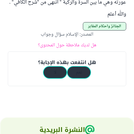
عورته وهي ما بين السرة والركبة " انتهى من "شرح الكافي" .
والله أعلم
الجنائز وأحكام المقابر
المصدر
:
الإسلام سؤال وجواب
هل لديك ملاحظة حول المحتوى؟
هل انتفعت بهذه الإجابة؟
نعم
لا
النشرة البريدية