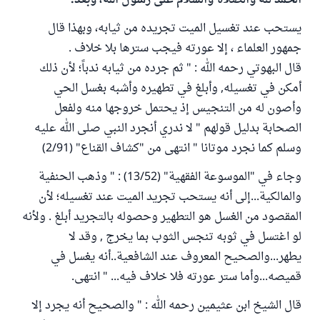
الحمد لله والصلاة والسلام على رسول الله، وبعد:
يستحب عند تغسيل الميت تجريده من ثيابه، وبهذا قال
جمهور العلماء ، إلا عورته فيجب سترها بلا خلاف .
قال البهوتي رحمه الله : " ثم جرده من ثيابه ندباً؛ لأن ذلك
أمكن في تغسيله, وأبلغ في تطهيره وأشبه بغسل الحي
وأصون له من التنجيس إذ يحتمل خروجها منه ولفعل
الصحابة بدليل قولهم " لا ندري أنجرد النبي صلى الله عليه
وسلم كما نجرد موتانا " انتهى من "كشاف القناع" (2/91)
وجاء في "الموسوعة الفقهية" (13/52) : " وذهب الحنفية
والمالكية...إلى أنه يستحب تجريد الميت عند تغسيله؛ لأن
المقصود من الغسل هو التطهير وحصوله بالتجريد أبلغ . ولأنه
لو اغتسل في ثوبه تنجس الثوب بما يخرج , وقد لا
يطهر...والصحيح المعروف عند الشافعية..أنه يغسل في
قميصه...وأما ستر عورته فلا خلاف فيه... " انتهى.
قال الشيخ ابن عثيمين رحمه الله : " والصحيح أنه يجرد إلا