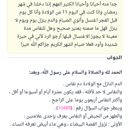
جدا منه أحيانا وأحيانا الكثير المهم إننا دخلنا في شهر
رمضان وانا كنت في اليوم 11 من الولادة وأنا كل يوم
قبل الفجر اغتسل وأنوي الصيام والدم ينزل يوم ويوم لا
ينزل فهل ما صمته يعتبر صحيح وهل للنفاس مدة
معينة لا يجوز الاغتسال قبلها أرجو الرد لأني في حيرة
شديدة وأود فعلا صيام الشهر الكريم جزاكم الله خيرا
الجواب
الحمد لله والصلاة والسلام على رسول الله، وبعد:
الدم النازل مع الولادة دم نفاس .
والنفاس لا حد لأقله ، فقد يكون عشرة أيام أو أسبوعا أو أقل ،
وأكثر النفاس أربعون يوما على الراجح .
وينظر جواب السؤال رقم : (
10488
) .
والطهر من الحيض أو النفاس يعرف بإحدى علامتين :
الأولى : نزول القصة البيضاء ، وهي ماء أبيض تعرفه النساء .