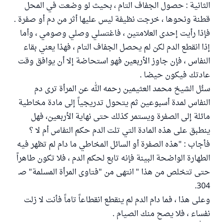
الثانية : حصول الجفاف التام ، بحيث لو وضعت في المحل
قطنة ونحوها ، خرجت نظيفة ليس عليها أثر من دم أو صفرة .
فإذا رأيت إحدى العلامتين ، فاغتسلي وصلي وصومي ، وأما
إذا انقطع الدم لكن لم يحصل الجفاف التام ، فهذا يعني بقاء
النفاس ، فإن جاوز الأربعين فهو استحاضة إلا أن يوافق وقت
عادتك فيكون حيضا .
سئُل الشيخ محمد العثيمين رحمه الله عن المرأة ترى دم
النفاس لمدة أسبوعين ثم يتحول تدريجياً إلى مادة مخاطية
مائلة إلى الصفرة ويستمر كذلك حتى نهاية الأربعين، فهل
ينطبق على هذه المادة التي تلت الدم حكم النفاس أم لا ؟
فأجاب : "هذه الصفرة أو السائل المخاطي ما دام لم تظهر فيه
الطهارة الواضحة البينة فإنه تابع لحكم الدم ، فلا تكون طاهراً
حتى تتخلص من هذا " انتهى من "فتاوى المرأة المسلمة" صـ
304.
وعلى هذا ، فما دام الدم لم ينقطع انقطاعاً تاماً فأنت لا زلت
نفساء ، فلا يصح منك الصيام .