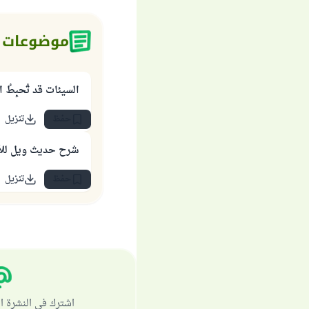
موضوعات 
السيئات قد تُحبِطُ 
حفظ
تنزيل
شرح حديث ويل للأع
حفظ
تنزيل
اشترك في النشرة ا