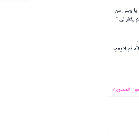
 يا ويلي من
م يغفر لي "
.
 ثم لا يعود .
ول المحتوى؟