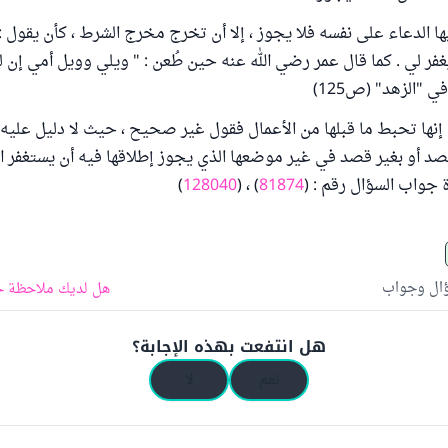
ها الدعاء على نفسه فلا يجوز ، إلا أن تخرج مخرج الشرط ، كأن يقول :
غفر لي . كما قال عمر رضي الله عنه حين طُعن : " ويلي وويل أمي إن ل
ي "الزهد" (ص125)
إنها تحبط ما قبلها من الأعمال فقول غير صحيح ، حيث لا دليل عليه 
صد أو بغير قصد في غير موضعها الذي يجوز إطلاقها فيه أن يستغفر الله
ة جواب السؤال رقم : (
81874
) ، (
128040
)
ؤال وجواب
هل لديك ملاحظة ح
هل انتفعت بهذه الإجابة؟
نعم
لا