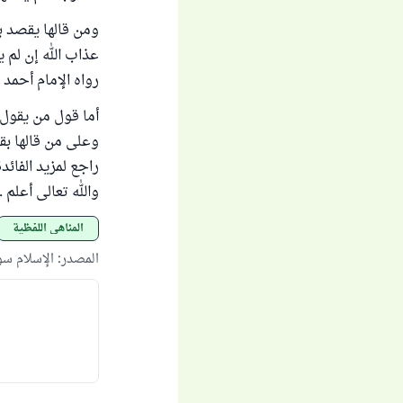
ومن قالها يقصد ب
عذاب الله إن لم ي
رواه الإمام أحمد ف
أما قول من يقول 
وعلى من قالها بق
راجع لمزيد الفائد
والله تعالى أعلم .
المناهي اللفظية
المصدر
:
الإسلام س