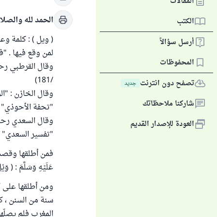
المقالات
الحمد لله والصلا
الكتب
( ويل ) : كلمة و
أرسل سؤالاً
لمن وقع فيها . "فتح الب
المحفوظات
/181)
تصفح دون انترنت
جديد
وقال الخازن : "ال
شاركنا ملاحظاتك
"تحفة الأحوذي" (9 /39
وقال السعدي رحمه
العودة للإصدار القديم
"تفسير السعدي" (ص 
فمن أطلقها وقصد به
عَلَيْهِ وَسَلَّمَ : ( وَيْلٌ 
ومن أطلقها على كل
سنة من السنن ، كأ
المغرب فلم يصلّها