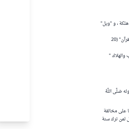
لكة ، و "ويل"
وقال القرطبي رحمه الله : " معناه الخزي والعذاب والهلكة " انتهى من "الجامع لأحكام القرآن" (20
 والهلاك "
َلَّى اللَّهُ
ها على مخالفة
يل لمن ترك سنة