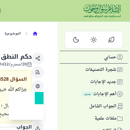
الموضوعية
حكم النطق ب
حسابي
20/محرم/1432 الموافق 26/ديسمبر/2010
شجرة التصنيفات
السؤال
8528
جديد الإجابات
جزاكم الله خير
أهم الإجابات
جديد
حسناتكم
أريد أن أسال ؛
الجواب الشامل
هل هذا صحيح 
ملفات علمية
الجواب