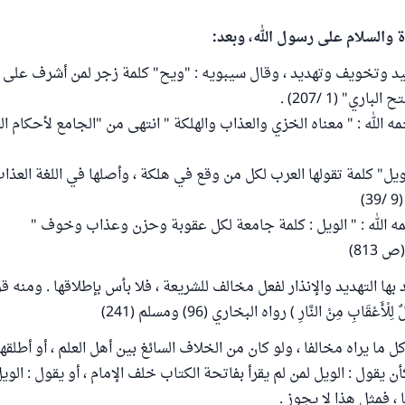
ة والسلام على رسول الله، وبعد:
عيد وتخويف وتهديد ، وقال سيبويه : "ويح" كلمة زجر لمن أشرف على ه
اري" (1 /207) .
ويل" كلمة تقولها العرب لكل من وقع في هلكة ، وأصلها في اللغة العذاب
)
 الله : " الويل : كلمة جامعة لكل عقوبة وحزن وعذاب وخوف "
813)
ا التهديد والإنذار لفعل مخالف للشريعة ، فلا بأس بإطلاقها . ومنه قوله ص
لِلْأَعْقَابِ مِنْ النَّارِ ) رواه البخاري (96) ومسلم (241)
 ما يراه مخالفا ، ولو كان من الخلاف السائغ بين أهل العلم ، أو أطلق
ن يقول : الويل لمن لم يقرأ بفاتحة الكتاب خلف الإمام ، أو يقول : الو
 ، فمثل هذا لا يجوز .