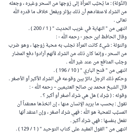
(التِّوَلة) : ما يُحبِّب المرأة إلى زوجها من السحر وغيره ، وجعله
من الشرك لاعتقادهم أن ذلك يؤثر ويفعل خلاف ما قدره الله
تعالى .
انتهى من " النهاية في غريب الحديث " ( 1 / 200 ) .
وقال الحافظ ابن حجر - رحمه الله - :
والتوَلة : شيءٌ كانت المرأة تجلب به محبة زوجها ، وهو ضرب
من السحر ، وإنما كان ذلك من الشرك لأنهم أرادوا دفع المضار
وجلب المنافع من عند غير الله .
انتهى من " فتح الباري " ( 10 / 196 ) .
وحكم ذلك الرجل دائرٌ بين وقوعه في الشرك الأكبر أو الأصغر .
قال الشيخ محمد بن صالح العثيمين – رحمه الله - :
وقوله : ( شِرك ) هل هي شرك أصغر أو أكبر ؟ .
نقول : بحسب ما يريد الإنسان منها ، إن اتخذها معتقداً أن
المسبِّب للمحبة هو الله : فهي شرك أصغر ، وإن اعتقد أنها
تفعل بنفسها : فهي شرك أكبر .
انتهى من " القول المفيد على كتاب التوحيد " ( 1 / 129 ) .