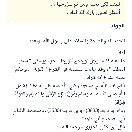
للبنت لكي تحبه ومن ثم يتزوجها ؟ .
أنتظر الفتوى بارك الله فيك .
الجواب
الحمد لله والصلاة والسلام على رسول الله، وبعد:
أولاً :
ما فعله ذلك الرجل نوع من أنواع السحر ، ويسمَّى " سحر
العطف " ، وقد جاءت تسميته في الشرع " التِّوَلة " ، وحكم
عليه الشرع أنه شرك .
فعَنْ عَبْدِ اللَّهِ بنِ مسعود رضي الله عنه قَالَ : سَمِعْتُ رَسُولَ
اللَّهِ صلى الله عليه وسلم يَقُولُ : (إِنَّ الرُّقَى وَالتَّمَائِمَ وَالتِّوَلَةَ
شِرْكٌ) .
رواه أبو داود (3883) ، وابن ماجه (3530) ، وصححه الألباني
في "صحيح أبي داود" .
قال ابن الأثير الجزري – رحمه الله - :