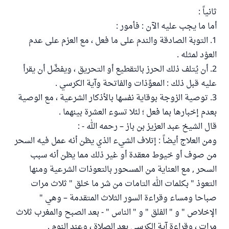
ثانياً :
أما ما يجب عليه الآن : فأمور :
1. التوبة الصادقة والندم على ما فعل ، مع العزم على عدم
العوْد لمثله .
2. أن يُتلف ذلك الحرز بالتقطيع أو التحريق ، ويفضَّل أن يقرأ
عليه قبل ذلك : المعوِّذات والفاتحة وآية الكرسي .
3. توصية الزوجة بوقاية نفسها بالأذكار الشرعية ، مع الوصية
بعدم إخبارها بما فعل ؛ لئلا تسوء العشرة بينهما .
قال الشيخ عبد العزيز بن باز – رحمه الله - :
ومن العلاج أيضاً : إتلاف الشيء الذي يظن أنه عمل فيه السحر
من صوف أو خيوط معقدة أو غير ذلك مما يظن أنه سبب
السحر , مع العناية من المسحور بالتعوذات الشرعية ومنها
التعوذ " بكلمات الله التامات من شر ما خلق " ثلاث مرات
صباحا ومساء وقراءة السور الثلاث المتقدمة – وهي "
الإخلاص " و " الفلق " و " الناس " - بعد الصبح والمغرب ثلاث
مرات ، وقراءة آية الكرسي بعد الصلاة ، وعند النوم .