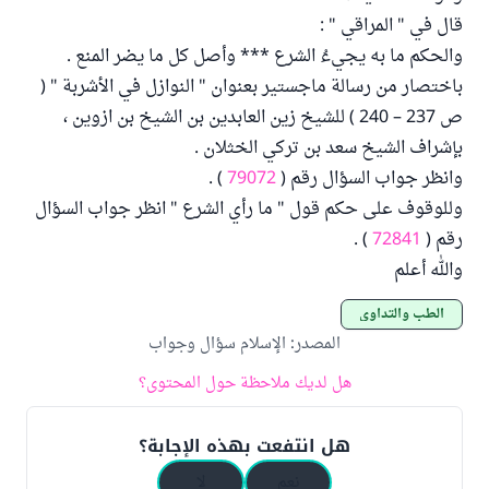
قال في " المراقي " :
والحكم ما به يجيءُ الشرع *** وأصل كل ما يضر المنع .
باختصار من رسالة ماجستير بعنوان " النوازل في الأشربة " (
ص 237 – 240 ) للشيخ زين العابدين بن الشيخ بن ازوين ،
بإشراف الشيخ سعد بن تركي الخثلان .
وانظر جواب السؤال رقم (
79072
) .
وللوقوف على حكم قول " ما رأي الشرع " انظر جواب السؤال
رقم (
72841
) .
والله أعلم
الطب والتداوي
المصدر
:
الإسلام سؤال وجواب
هل لديك ملاحظة حول المحتوى؟
هل انتفعت بهذه الإجابة؟
نعم
لا