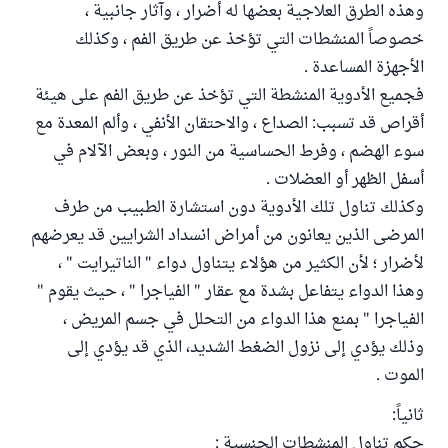
وهذه الطرق العلاجية بعضها له أضرار ، وآثار جانبية ،
خصوصاً المنشطات التي تؤخذ عن طريق الفم ، وكذلك
الأجهزة المساعدة .
فجميع الأدوية المنشطة التي تؤخذ عن طريق الفم على هيئة
أقراص قد تسبب: الصداع ، والاحتقان الأنفي ، وألم المعدة مع
سوء الهضم ، وفرط الحساسية من النور ، وبعض الآلام في
أسفل الظهر أو العضلات .
وكذلك تناول تلك الأدوية دون استشارة الطبيب من طرف
المرضى الذين يعانون من أمراض انسداد الشرايين قد يعرضهم
لأضرار ؛ لأن الكثير من هؤلاء يتناول دواء " الناتيرايت " ،
وهذا الدواء يتفاعل بشدة مع عقار " الفياجرا " ، حيث يقوم "
الفياجرا " بمنع هذا الدواء من التحلل في جسم المريض ،
وذلك يؤدي إلى نزول الضغط الشديد، الذي قد يؤدي إلى
الموت .
ثانياً:
حكم تناول المنشطات الجنسية :