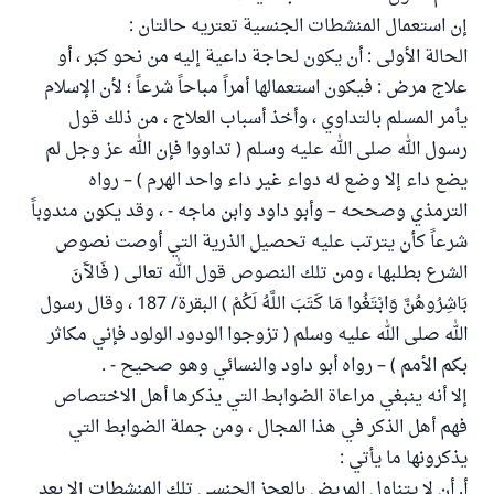
إن استعمال المنشطات الجنسية تعتريه حالتان :
الحالة الأولى : أن يكون لحاجة داعية إليه من نحو كبَر ، أو
علاج مرض : فيكون استعمالها أمراً مباحاً شرعاً ؛ لأن الإسلام
يأمر المسلم بالتداوي ، وأخذ أسباب العلاج ، من ذلك قول
رسول الله صلى الله عليه وسلم ( تداووا فإن الله عز وجل لم
يضع داء إلا وضع له دواء غير داء واحد الهرم ) – رواه
الترمذي وصححه – وأبو داود وابن ماجه - ، وقد يكون مندوباً
شرعاً كأن يترتب عليه تحصيل الذرية التي أوصت نصوص
الشرع بطلبها ، ومن تلك النصوص قول الله تعالى ( فَالآَنَ
بَاشِرُوهُنَّ وَابْتَغُوا مَا كَتَبَ اللَّهُ لَكُمْ ) البقرة/ 187 ، وقال رسول
الله صلى الله عليه وسلم ( تزوجوا الودود الولود فإني مكاثر
بكم الأمم ) – رواه أبو داود والنسائي وهو صحيح - .
إلا أنه ينبغي مراعاة الضوابط التي يذكرها أهل الاختصاص
فهم أهل الذكر في هذا المجال ، ومن جملة الضوابط التي
يذكرونها ما يأتي :
أ. أن لا يتناول المريض بالعجز الجنسي تلك المنشطات إلا بعد