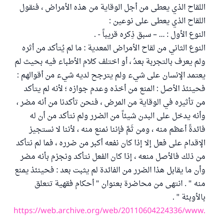
اللقاح الذي يعطى من أجل الوقاية من هذه الأمراض ، فنقول
اللقاح الذي يعطى على نوعين :
النوع الأول : ... – سبق ذِكره قريباً - .
النوع الثاني من لقاح الأمراض المعدية : ما لم يُتأكد من أثره
ولم يعرف بالتجربة بعدُ ، أو اختلف كلام الأطباء فيه بحيث لم
يعتمد الإنسان على شيء ولم يترجح لديه شيء من أقوالهم :
فحينئذ الأصل : المنع من أخذه وعدم جوازه ؛ لأنه لم يتأكد
من تأثيره في الوقاية من المرض ، فنحن تأكدنا من أنه مضر ،
وأنه يدخل على البدن شيئاً من الضرر ولم نتأكد من أن له
فائدةً أعظم منه ، ومن ثَمَّ فإننا نمنع منه ، لأننا لا نستجيز
الإقدام على فعل إلا إذا كان نفعه أكبر من ضرره ، فما لم نتأكد
من ذلك فالأصل منعه ، إذا كان الفعل نتأكد ونجزم بأنه مضر
وأن ما يقابل هذا الضرر من الفائدة لم يثبت بعد : فحينئذ يمنع
منه " . انتهى من محاضرة بعنوان " أحكام فقهية تتعلق
بالأوبئة " .
https://web.archive.org/web/20110604224336/www.al-