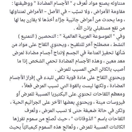
متناوله يصنع مواد تُعرف بـ " الأجسام المضادة " ووظيفتها :
مقاومة الأمراض ، ولا تسبِّب – في الأصل – الأمراض لمتناولها
، وما يحدث من أعراض جانبية جرَّاء أخذها لا يقارن بما لها
من نفع مستقبلي بإذن الله .
وفي " الموسوعة العربية العالمية " : التحصين ( التمنيع )
النشط ، مصطلح آخر للتلقيح ، ويحتوي اللقاح على مواد من
شأنها تحفيز المناعة في الجسم لإنتاج أجسام مضادة لمرض
معد معين ، وهذه الأجسام المضادة تحمي الشخص إذا ما
أصيب بالكائن الحي المسبب للمرض .
ويحتوي اللقاح على مادة قوية تكفي للبدء في إفراز الأجسام
المضادة ، ولكنها ليست بالقوة التي تسبب المرض فعلاً ،
ومعظم اللقاحات تحتوي على البكتيريا المسببة للمرض أو
فيروسات ميتة ، ويحتوي بعضها الآخر على الجراثيم الحية ،
ولكن في حالة ضعيفة حتى لا تسبب المرض ، وتُعرف
اللقاحات باسم " الذوفانات " ، حيث تُصنّع من سموم تفرزها
الكائنات المسببة للمرض ، وتُعالج هذه السموم كيميائيّاً بحيث