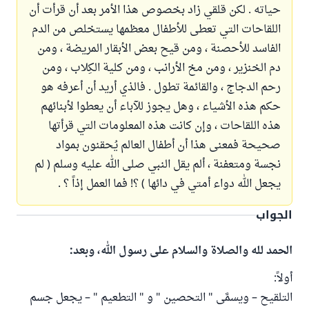
حياته . لكن قلقي زاد بخصوص هذا الأمر بعد أن قرأت أن
اللقاحات التي تعطى للأطفال معظمها يستخلص من الدم
الفاسد للأحصنة ، ومن قيح بعض الأبقار المريضة ، ومن
دم الخنزير ، ومن مخ الأرانب ، ومن كلية الكِلاب ، ومن
رحم الدجاج ، والقائمة تطول . فالذي أريد أن أعرفه هو
حكم هذه الأشياء ، وهل يجوز للآباء أن يعطوا لأبنائهم
هذه اللقاحات ، وإن كانت هذه المعلومات التي قرأتها
صحيحة فمعنى هذا أن أطفال العالم يُحقنون بمواد
نجسة ومتعفنة ، ألم يقل النبي صلى الله عليه وسلم ( لم
يجعل الله دواء أمتي في دائها ) ؟! فما العمل إذاً ؟ .
الجواب
الحمد لله والصلاة والسلام على رسول الله، وبعد:
أولاً:
التلقيح – ويسمَّى " التحصين " و " التطعيم " – يجعل جسم