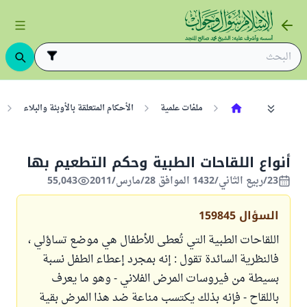
ملفات علمية
الأحكام المتعلقة بالأوبئة والبلاء
أنواع اللقاحات الطبية وحكم التطعيم بها
23/ربيع الثاني/1432 الموافق 28/مارس/2011
55,043
السؤال
159845
اللقاحات الطبية التي تُعطى للأطفال هي موضع تساؤلي ،
فالنظرية السائدة تقول : إنه بمجرد إعطاء الطفل نسبة
بسيطة من فيروسات المرض الفلاني - وهو ما يعرف
باللقاح - فإنه بذلك يكتسب مناعة ضد هذا المرض بقية