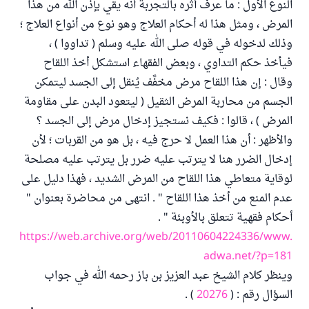
النوع الأول : ما عرف أثره بالتجربة أنه يقي بإذن الله من هذا
المرض ، ومثل هذا له أحكام العلاج وهو نوع من أنواع العلاج ؛
وذلك لدخوله في قوله صلى الله عليه وسلم ( تداووا ) ،
فيأخذ حكم التداوي ، وبعض الفقهاء استشكل أخذ اللقاح
وقال : إن هذا اللقاح مرض مخفَّف يُنقل إلى الجسد ليتمكن
الجسم من محاربة المرض الثقيل ( ليتعود البدن على مقاومة
المرض ) ، قالوا : فكيف نستجيز إدخال مرض إلى الجسد ؟
والأظهر : أن هذا العمل لا حرج فيه ، بل هو من القربات ؛ لأن
إدخال الضرر هنا لا يترتب عليه ضرر بل يترتب عليه مصلحة
لوقاية متعاطي هذا اللقاح من المرض الشديد ، فهذا دليل على
عدم المنع من أخذ هذا اللقاح " . انتهى من محاضرة بعنوان "
أحكام فقهية تتعلق بالأوبئة " .
https://web.archive.org/web/20110604224336/www.al-
adwa.net/?p=181
وينظر كلام الشيخ عبد العزيز بن باز رحمه الله في جواب
السؤال رقم : (
20276
) .