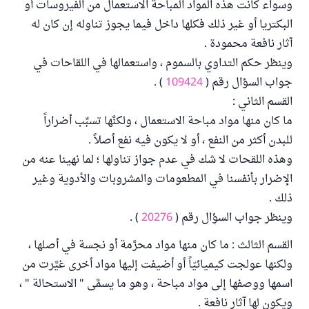
وسواء كانت هذه المواد المباحة الاستعمال من الفيروسات أو
البكتريا أو غير ذلك فكلها داخل فيما يجوز تناوله إن كان له
آثار نافعة محمودة .
وينظر حكم التداوي بالسموم ، واستعمالها في اللقاحات في
جواب السؤال رقم (
109424
) .
القسم الثاني :
ما كان منها مواد مباحة الاستعمال ، ولكنَّها تسبِّب أضراراً
للبدن أكثر من النفع ، أو لا يكون فيه نفع أصلاً .
وهذه اللقحات لا شك في عدم جواز تناولها ؛ لما نهينا عنه من
الإضرار بأنفسنا في المطعومات والمشروبات والأدوية وغير
ذلك .
وينظر جواب السؤال رقم (
20276
) .
القسم الثالث : ما كان منها مواد محرَّمة أو نجسة في أصلها ،
ولكنها عولجت كيميائيّاً أو أضيفت إليها مواد أخرى غيَّرت من
اسمها ووصفها إلى مواد مباحة ، وهو ما يسمَّى " الاستحالة " ،
ويكون لها آثار نافعة .