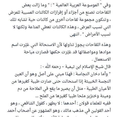
وفي " الموسوعة العربية العالمية " : " وما زالت بعض
اللقاحات تصنع من أجزاء أو إفرازات الكائنات المسببة للمرض
، وتتكون مجموعة لقاحات أخرى من كائنات حية تشابه تلك
التي تسبب المرض ، وهذه الكائنات تعطي المناعة ولكنها لا
تسبب الأمراض " . انتهى
وهذه اللقاحات يجوز تناولها لأن الاستحالة التي غيَّرت اسم
موادها ومواصفاتها قد غيَّرت حكمها فصارت مباحة
الاستعمال .
قال شيخ الإسلام ابن تيمية – رحمه الله - :
" وأما دخان النجاسة : فهذا مبني على أصل وهو أن العين
النجسة الخبيثة إذا استحالت حتى صارت طيبة كغيرها من
الأعيان الطيبة - مثل أن يصير ما يقع في الملاحة من دم
وميتة وخنزير ملحا طيبا كغيرها من الملح ...
ففيه للعلماء قولان : أحدهما : لا يطهر ، كقول الشافعي ، وهو
أحد القولين في مذهب مالك ، وهو المشهور عن أصحاب أحمد