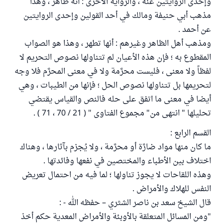
وإحدى الروايتين عنه ، والرواية الأخرى : أنه طاهر ، وهذا
مذهب أبي حنيفة ومالك في أحد القولين وإحدى الروايتين
عن أحمد .
ومذهب أهل الظاهر وغيرهم : أنها تطهر ، وهذا هو الصواب
المقطوع به ؛ فإن هذه الأعيان لم تتناولها نصوص التحريم لا
لفظاً ولا معنى ، فليست محرَّمة ولا في معنى المحرَّم فلا وجه
لتحريمها بل تتناولها نصوص الحل ؛ فإنها من الطيبات ، وهي
أيضا في معنى ما اتفق على حله فالنص والقياس يقتضي
تحليلها " انتهى من" مجموع الفتاوى " ( 21 / 70 ، 71 ) .
القسم الرابع :
ما كان منها مواد ضارَّة أو محرَّمة ، ولا يُجزم بآثارها ، وهناك
اختلاف بين الأطباء والمختصين في نفعها وفائدتها .
وهذه اللقاحات لا يجوز تناولها ؛ لما فيه من احتمال تعريض
النفس للهلاك والأمراض .
قال الشيخ سعد بن ناصر الشثري – حفظه الله - :
"ومن المسائل المتعلقة بالأوبئة والأمراض المعدية حكم أخذ