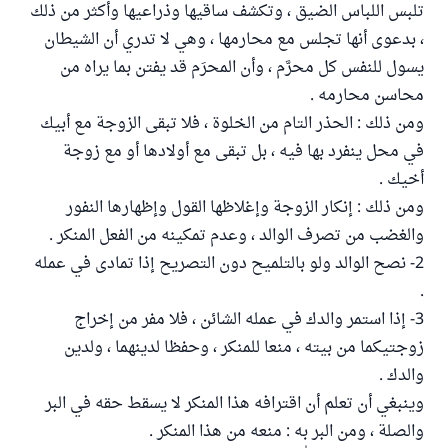
تلبس اللباس الضيق ، وتكشف ساقيها وذراعيها وأكثر من ذلك
، بدعوى أنها تجلس مع محارمها ، وهي لا تدري أن الشيطان
يسول للنفس كل محرَّم ، وأن المحرَم قد يفتن بما يراه من
محاسن محارمه .
ومن ذلك : الحذر التام من الخلوة ، فلا تبقى الزوجة مع أبيك
في محل ينفرد بها فيه ، بل تبقى مع أولادها أو مع زوجة
أخيك .
ومن ذلك : إنكار الزوجة وإغلاظها القول وإظهارها النفور
والغضب من تصرف الوالد ، وعدم تمكينه من الفعل المنكر .
2- نصح الوالد ولو بالتلميح دون التصريح إذا تمادى في عمله
.
3- إذا استمر والدك في عمله الشائن ، فلا مفر من إخراج
زوجتيكما من بيته ، منعا للمنكر ، وحفظا لدينهما ، ولدين
والدك .
وينبغي أن تعلم أن اقترافه هذا المنكر لا يسقط حقه في البر
والصلة ، ومن البر به : منعه من هذا المنكر .