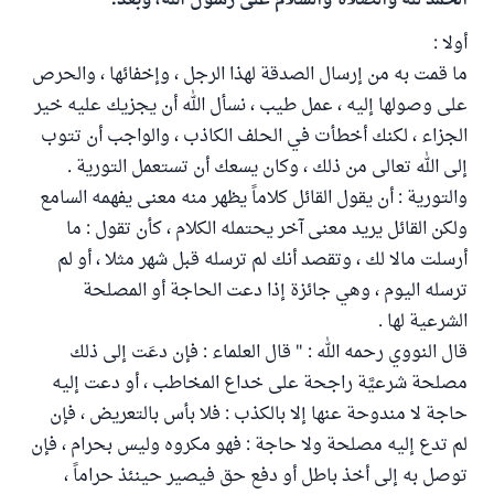
الحمد لله والصلاة والسلام على رسول الله، وبعد:
أولا :
ما قمت به من إرسال الصدقة لهذا الرجل ، وإخفائها ، والحرص
على وصولها إليه ، عمل طيب ، نسأل الله أن يجزيك عليه خير
الجزاء ، لكنك أخطأت في الحلف الكاذب ، والواجب أن تتوب
إلى الله تعالى من ذلك ، وكان يسعك أن تستعمل التورية .
والتورية : أن يقول القائل كلاماً يظهر منه معنى يفهمه السامع
ولكن القائل يريد معنى آخر يحتمله الكلام ، كأن تقول : ما
أرسلت مالا لك ، وتقصد أنك لم ترسله قبل شهر مثلا ، أو لم
ترسله اليوم ، وهي جائزة إذا دعت الحاجة أو المصلحة
الشرعية لها .
قال النووي رحمه الله : " قال العلماء :‏ فإن دعَت إلى ذلك
مصلحة شرعيَّة راجحة على خداع المخاطب ، أو دعت إليه
حاجة لا مندوحة عنها إلا بالكذب : فلا بأس بالتعريض ،‏ فإن
لم تدع إليه مصلحة ولا حاجة : فهو مكروه وليس بحرام ، فإن
توصل به إلى أخذ باطل أو دفع حق فيصير حينئذ حراماً ،