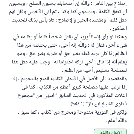
إصلاحٍ بين الناس : والله إن أصحابك يحبون الصلح ، ويحبون
أن تتفق الكلمة ، ويريدون كذا وكذا ، ثم أتى الآخرين وقال لهم
مثل ذلك ، ومقصده الخير والإصلاح : فلا بأس بذلك للحديث
المذكور .
وهكذا لو رأى إنساناً يريد أن يقتل شخصاً ظلماً أو يظلمه في
شيء آخر ، فقال له : والله إنه أخي ، حتى يخلصه من هذا
الظالم إذا كان يريد قتله بغير حق أو ضربه بغير حق ، وهو
يعلم أنه إذا قال : أخي تركه احتراما له : وجب عليه مثل هذا
لمصلحة تخليص أخيه من الظلم .
والمقصود : أن الأصل في الأيمان الكاذبة المنع والتحريم ، إلا
إذا ترتب عليها مصلحة كبرى أعظم من الكذب ، كما في
الثلاث المذكورة في الحديث السابق " انتهى من "مجموع
فتاوى الشيخ ابن باز" (1 /54).
ولكن في التورية مندوحة ومخرج من الكذب ، كما سبق .
والله أعلم .
الأيمان والنذور