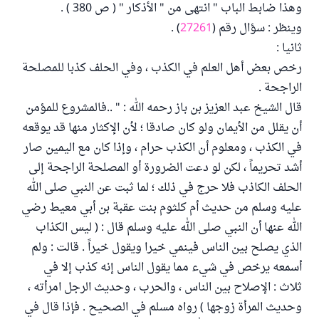
وهذا ضابط الباب " انتهى من " الأذكار " ( ص ‏380 ) .
وينظر : سؤال رقم (
27261
) .
ثانيا :
رخص بعض أهل العلم في الكذب ، وفي الحلف كذبا للمصلحة
الراجحة .
قال الشيخ عبد العزيز بن باز رحمه الله : " ..فالمشروع للمؤمن
أن يقلل من الأيمان ولو كان صادقا ؛ لأن الإكثار منها قد يوقعه
في الكذب ، ومعلوم أن الكذب حرام ، وإذا كان مع اليمين صار
أشد تحريماً ، لكن لو دعت الضرورة أو المصلحة الراجحة إلى
الحلف الكاذب فلا حرج في ذلك ؛ لما ثبت عن النبي صلى الله
عليه وسلم من حديث أم كلثوم بنت عقبة بن أبي معيط رضي
الله عنها أن النبي صلى الله عليه وسلم قال : ( ليس الكذاب
الذي يصلح بين الناس فينمي خيرا ويقول خيراً . قالت : ولم
أسمعه يرخص في شيء مما يقول الناس إنه كذب إلا في
ثلاث : الإصلاح بين الناس ، والحرب ، وحديث الرجل امرأته ،
وحديث المرأة زوجها ) رواه مسلم في الصحيح . فإذا قال في