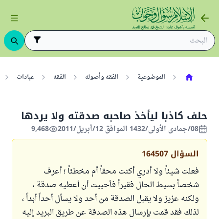
الموضوعية
الفقه وأصوله
الفقه
عبادات
حلف كاذبا ليأخذ صاحبه صدقته ولا يردها
08/جمادى الأولى/1432 الموافق 12/أبريل/2011
9,468
السؤال
164507
فعلت شيئاً ولا أدري أكنت محقاً أم مخطئاً ؛ أعرف
شخصاً بسيط الحال فقيراً فأحببت أن أعطيه صدقة ،
ولكنه عزيز ولا يقبل الصدقة من أحد ولا يسأل أحداً أبداً ،
لذلك فقد قمت بإرسال هذه الصدقة عن طريق البريد إليه