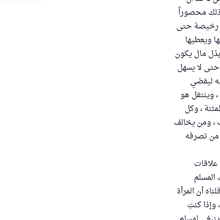
 ذلك محصوراً
لعة رخيصة حتى
ها ويعطيها
 بذل مال يكون
 حتى لا يسهل
به ليقضي
، وينتقل هو
مئنة ، وكل
ف ، ومن يخالف
ء من تصرفه
 علاقات
 المسلم
اه أن المرأة
وإذا كنتِ
 ينبغي لمسلم