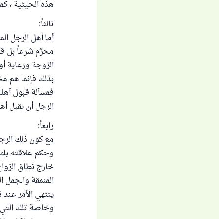
هذه الحيثية ، كم
ثالثاً:
أما أهل الرجل الم
محرَّم شرعاً بل 
الزوجة ورعاية أول
بذلك فإنما هم مخا
فمسألة قبول أهله
الرجل أن يقبل أهل
رابعاً:
مع كون ذلك الرج
وحكم علاقته بك ،
خارج نطاق الزواج
المنمقة والجمل ا
ينتهي الأمر عند ذ
وخاصة تلك التي ت