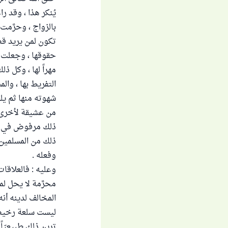
يُنكر هذا ، وقد ر
بالزواج ، وحرَّمت
تكون لمن يريد قض
حقوقها ، وجعلت ال
مهراً لها ، وكل ذ
التفريط بها ، وا
شهوته منها ثم يل
من عشيقة لأخرى ، 
ذلك مرفوض في الإ
ذلك من المسلمين 
وفعله .
وعليه : فالعلاقا
محرَّمة لا يحل لم
المخالف لدينه أنه
ليست سلعة رخيصة
ترين ذلك طبيعيّاً