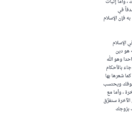
 ، وأما إثبات
دقاً في
به فإن الإسلام
ي الإسلام
ه هو دين
حدا وهو الله
 جاء بالأحكام
ما شعرها بها
 حقوقك ويحتسب
رة ، وأما مع
الآخرة ستفرِّق
عك بزوجك