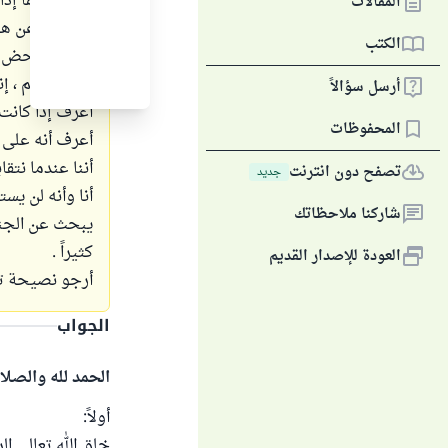
متأكدة مما إذا
المقالات
بالابتعاد عن ه
الكتب
طفلان بمحض ال
شاب مسلم ، إنن
أرسل سؤالاً
أعرف إذا كانت 
المحفوظات
أعرف أنه على 
أننا عندما نتق
تصفح دون انترنت
جديد
أنا وأنه لن يس
شاركنا ملاحظاتك
يبحث عن الجنس
كثيراً .
العودة للإصدار القديم
أرجو نصيحة ته
الجواب
الحمد لله والصلا
أولاً:
خلق الله تعالى ا