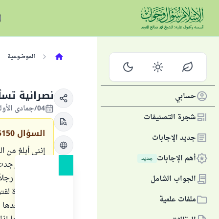
الموضوعية
نصرانية تسأ
حسابي
04/جمادى الأولى/1432 الموافق 08/أبريل/2011
شجرة التصنيفات
السؤال
5150
جديد الإجابات
أهم الإجابات
جديد
كثيراً أن وجدت
لقد قابلتُ رجل
الجواب الشامل
ملفات علمية
دقائق وبعدها غ