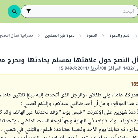
العلم والدعوة
الدعوة
دعوة غير المسلمين
نصرانية تسأل النصح 
ل النصح حول علاقتها بمسلم يحادثها ويخرج م
15,949
16
إنني أبلغ من العمر 23 عاما ، ولي طفلان ، والرجل الذي أتحدث إليه يبلغ ثلاثين ع
 هذا الموقع ، وآمل أن أجد ضالتي عندكم ، وإليكم قصتي :
اً منذ شهرين على الإنترنت " فيس بوك " وقد تحدثنا عبر الهاتف وقد ك
ادر ، ثم تقابلنا يوم الأحد وذهبنا لمشاهدة فيلم ، وقبَّلني في شفتي ، 