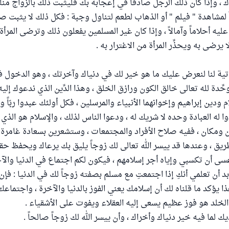
ك ، وإذا كان ذلك الرجل صادقاً في إعجابه بك فليثبت ذلك بالزواج منك
 لمشاهدة " فيلم " أو الذهاب لطعم لتناول وجبة : فكل ذلك لا يثبت ص
عليه أحلاماً وآمالاً ، وإذا كان غير المسلمين يفعلون ذلك وترضى المرأة 
 يرضى به ويحذِّر المرأة من الاغترار به .
تية لنا لنعرض عليك ما هو خير لك في دنياك وآخرتك ، وهو الدخول ف
ِدة لله تعالى خالق الكون ورازق الخلق ، وهذا الدِّين الذي ندعوك إلي
ودين إبراهيم وإخوانهما الأنبياء والمرسلين ، فكل أولئك عبدوا ربّاً وا
ا له العبادة وحده لا شريك له ، ودعوا الناس لذلك ، والإسلام هو الذي
 ومكان ، ففيه صلاح الأفراد والمجتمعات ، وستشعرين بسعادة غامرة ك
طريق ، وعندها قد ييسر الله تعالى لك زوجاً يليق بك يرعاك ويحفظ
عسى أن تكسبي وإياه أجر إسلامهم ، فيكون لكم اجتماع في الدنيا والآخ
 أن تعلمي أنكِ إذا اجتمعتِ مع مسلم بصفته زوجاً لك في الدنيا : فإن 
 وهذا يؤكد ما قلناه لك أن إسلامك يعني الفوز بالدنيا والآخرة ، واجتما
لخلد هو فوز عظيم يسعى إليه العقلاء ويفوت على الأشقياء .
يك لما فيه خير دنياك وأخراك ، وأن ييسر الله لك زوجاً صالحاً .