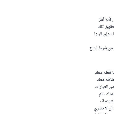
لأنه أمرٌ
بحقوق تلك
، وإن قبلوا
س من شرط زواج
ا فعله معك
علاقة معك
من العبارات
منك ، ثم
لشرعية ،
أن لا تغتري