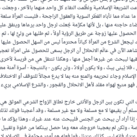
اعت الشريعة الإسلامية ونظَّمت التقاء كل واحد منهما بالآخر ، وجعلت
 ما عداه مما تأباه الفطَر السوية والعقول الراجحة ، فليست المرأة س
اء حاجته منها ، بل لأنها مكرَّمة جُعلت لرجل واحد يرعاها وينفق علي
حصول عليها زوجة عن طريق الرؤية أولاً ، ثم طلبها من وليٍّ لها ، ثم
لك ليجعل الشرع من المرأة كياناً محترماً ليس من السهل الحصول عليها
لمشاهد الآن في عالَم الانحلال أن الرجل يسعى للحصول على امرأة تعج
قيها ليبحث عن غيرها أجمل منها ، وهكذا تنتقل هي من فريسة لأخرى 
فلا يُبنى بيتٌ ، ولا يكون أولادٌ ، ولن يكون - بالنتيجة - أسرة آمنة مط
سلام وجاء تحريمه والمنع منه بما لا يدع مجالاً للتوقف أو الاختلا
فهو متبع لهواه مقلد لأهل الانحلال والفجور ، والشرع الإسلامي بري
ت التي تكون بين الرجل والأنثى خارج نطاق الزواج الشرعي الموثق هي
سلم أن يقيمها لا مع مسلمة ولا مع غير مسلمة ، وقد أعجبنا قولك لذلك
 إذا أراد أن يبحث عن الجنس فليبحث عنه عند غيرك ، وهذا يؤكد ما قلن
 ، ولكن لم يعجبنا خروجك معه وما حصل بينكما من خلوة وتقبيل ، 
 عندك فإنه ليس كذلك عندنا ، فما فعله هو أمور محرَّمة في الإسلام لا