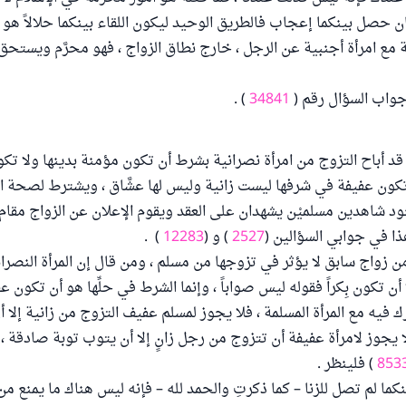
كان حصل بينكما إعجاب فالطريق الوحيد ليكون اللقاء بينكما حلالاً هو ال
 مع امرأة أجنبية عن الرجل ، خارج نطاق الزواج ، فهو محرَّم ويستحق 
 جواب السؤال رقم (
34841
) .
قد أباح التزوج من امرأة نصرانية بشرط أن تكون مؤمنة بدينها ولا تكو
كون عفيفة في شرفها ليست زانية وليس لها عشَّاق ، ويشترط لصحة ا
 شاهدين مسلميْن يشهدان على العقد ويقوم الإعلان عن الزواج مقام 
ا في جوابي السؤالين (
2527
) و (
12283
) .
ن زواج سابق لا يؤثر في تزوجها من مسلم ، ومن قال إن المرأة النصراني
 أن تكون بِكراً فقوله ليس صواباً ، وإنما الشرط في حلِّها هو أن تكون ع
 فيه مع المرأة المسلمة ، فلا يجوز لمسلم عفيف التزوج من زانية إلا 
يجوز لامرأة عفيفة أن تتزوج من رجل زانٍ إلا أن يتوب توبة صادقة ، كم
853
) فلينظر .
ينكما لم تصل للزنا – كما ذكرتِ والحمد لله – فإنه ليس هناك ما يمنع م