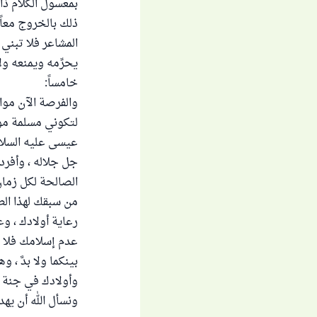
بمعسول الكلام ذا
ذلك بالخروج معاً
المشاعر فلا تبني 
يحرِّمه ويمنعه ولا
خامساً:
والفرصة الآن موا
لتكوني مسلمة موحّ
عيسى عليه السلام 
جل جلاله ، وأفردو
الصالحة لكل زمان
من سبقك لهذا ال
رعاية أولادك ، و
عدم إسلامك فلا بد
بينكما ولا بدَّ ،
وأولادك في جنة ا
ونسأل الله أن يهد