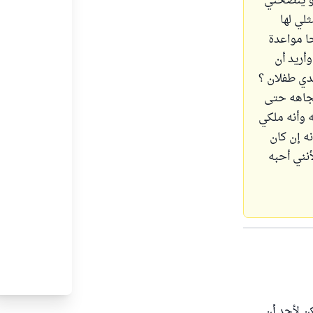
وهو ينصحني
ثلي لها
ا مواعدة
أريد أن
لدي طفلان ؟
تجاهه حتى
ه وأنه ملكي
نه إن كان
نني أحبه
ن لأحد أن