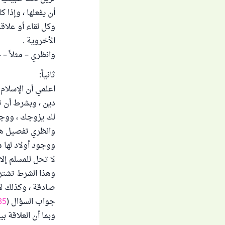
أن يفعلها ، وإذا 
وكل لقاء أو علاقة
الأخروية .
وانظري – مثلاً –
ثانياً:
اعلمي أن الإسلام 
دين ، وبشرط أن ت
لك يزوجك ، ووجود
وانظري تفصيل هذ
ووجود أولاد لها م
لا تحل للمسلم إلا
وهذا الشرط تشترك
صادقة ، وكذلك لا 
جواب السؤال (
35
وبما أن العلاقة ب