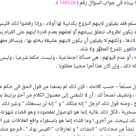
ا بيناه في جواب السؤال رقم (
148528
) .
سلم فقد يقبلون لابنهم التزوج بكتابية لها أولاد ، وإذا رفضوا ذلك فليس 
قد يكون لظروف تتعلق ببيئتهم أو لعلمهم بعدم قدرة ابنهم على القيام 
ادها ، ولكنهم لا يقبلون أن يكون لابنهم عشيقة يخلو بها ، ويسافر معها 
لفون للشرع المطهَّر ولا شك .
 ، أو عدم قبولهم ، هي مسألة اجتماعية ، وليست حكما شرعيا ، ولي
ه ذلك ، وإن كان هذا أمرا محببا مطلوبا .
ل مسلماً – حسب كلامك - فإن ذلك لم يمنعنا من قول الحق في حكم م
 ونضيف نصحاً لك : أن لا تلتفتي إلى معسول الكلام من أحدٍ يرتبط ب
 ، ومنه قول ذلك الرجل " إنه مِلكك " و " إنه لن يستغلك " وغير ذلك 
لسحرية ، فكل ذلك غالبه إنما هو للوصول لمقصوده وهو قضاء شهوته 
لك ليبحث عن أخرى ! وما قلناه إنما هو باستقراء واقع العلاقات غير ا
نشأ من محادثات " التشات " و تعارفات " الفيس بوك " ، فنرجو منك 