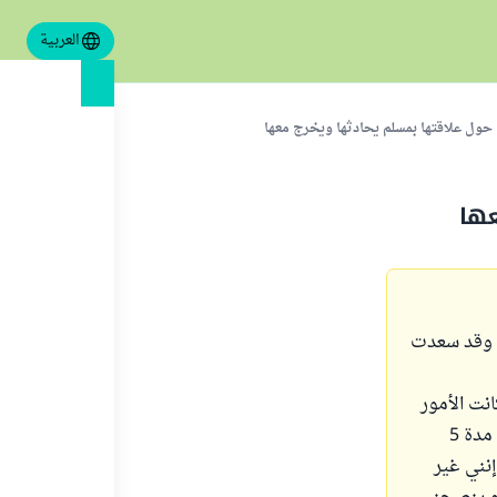
العربية
حول علاقتها بمسلم يحادثها ويخرج معها
عها
اما ، وقد سعدت
انت الأمور
بيننا جيدة لفترة طويلة ، وقد قابلته في النهاية وجهاً لوجه السبت الماضي ، وتحدثنا مدة 5
إنني غير