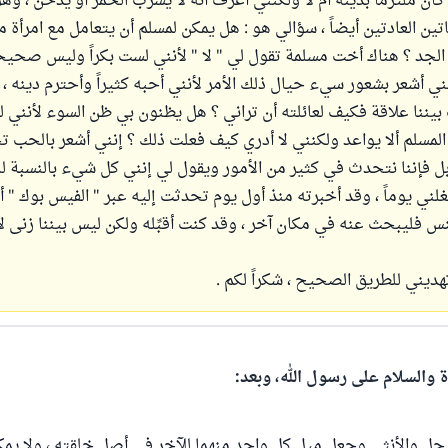
 كان ملتزماً بدينه أم لا ولكنني أعرف أنه لا يشرب الخمر أو يدخن ، 
اتين العادتين أيضاً ، سؤالي هو : هل يمكن لمسلم أن يتعامل مع امرأة م
جد ؟ هناك أخت مسلمة تقول لي " لا " لأنني لست بكراً وليس صحيح
ي أشعر بشعور سيء حيال ذلك الأمر لأنني أحبه كثيراً وأحترم دينه ، و
بيننا علاقة فكيف لعائلته أن تراني ؟ هل يظنون بي ظن السوء لأنني 
المسلم ألا يواعد ولكنني لا أدري كيف فعلت ذلك ؟ إنني أشعر بالحب 
ابل فإننا نتحدث في كثير من الأمور ويقول لي إنني كل شيء بالنسبة ل
تغلني يوماً ، وقد أخبرته منذ أول يوم تحدثت إليه عبر " الفيس بوك " أ
 فليبحث عنه في مكان آخر ، وقد كنت أقبِّله ولكن ليس بيننا زنى لأ
ديني للطريق الصحيح ، شكراً لكم .
ة والسلام على رسول الله، وبعد:
لرجل والأنثى وجعل ميل كل واحد منهما للآخر في أصل خلقته ، ولا يمك