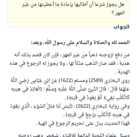
هل يجوز شرعا أن أطالبها بإعادة ما أعطيتها من غير
المهر ؟
الجواب
الحمد لله والصلاة والسلام على رسول الله، وبعد:
من دفع لزوجته ذهباً من غير المهر ، فإن كان قصد بذلك أنه
هدية ، فقد صار الذهب ملكاً لها ، ولا يجوز له الرجوع في هذه
الهدية .
روى البخاري (2589) ومسلم (1622) عَنْ ابْنِ عَبَّاسٍ رَضِيَ اللَّهُ
عَنْهُمَا قَالَ : قَالَ النَّبِيُّ صَلَّى اللَّهُ عَلَيْهِ وَسَلَّمَ : (الْعَائِدُ فِي هِبَتِهِ
كَالْكَلْبِ يَقِيءُ ثُمَّ يَعُودُ فِي قَيْئِهِ) .
وفي رواية للبخاري (2622) : (لَيْسَ لَنَا مَثَلُ السَّوْءِ ، الَّذِي يَعُودُ
فِي هِبَتِهِ كَالْكَلْبِ يَرْجِعُ فِي قَيْئِهِ) .
فهذا الحديث يدل على تحريم الرجوع في الهبة .
وسئل علماء اللجنة الدائمة للإفتاء : شخص وهب زوجته