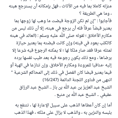
منزله كاملا بما فيه من الأثاث ، فهل بإمكانه أن يسترجع هبته
، وما هي الطريقة ؟
فأجابوا : "إن لم تكن الزوجة قبضت ما وهب لها زوجها بما
يعتبر قبضاً عرفاً فله أن يرجع في هبته، إلا أن ذلك ليس من
مكارم الأخلاق ؛ لقوله صلى الله عليه وسلم : (العائد في هبته
كالكلب يعود في قيئه) وإن كانت قبضته بما يعتبر حيازة
لمثله عرفا فقد صار ملكا لها ؛ لا يمكنه الرجوع فيه شرعا إلا
برضاها ، ومع ذلك يكون رجوعه فيه بعد طيب نفسها برده
إليه -منافيا للمروءة ومكارم الأخلاق. وإن تنازعا في الهبة أو
فيما يعتبر قبضا كان الفصل في ذلك إلى المحاكم الشرعية "
انتهى من فتاوى اللجنة الدائمة (16/247)
الشيخ عبد العزيز بن عبد الله بن باز .. الشيخ عبد الرزاق
عفيفي .. الشيخ عبد الله بن منيع .
أما إن كان أعطاها الذهب على سبيل الإعارة لها ، تنتفع به
بلبسه والتزين به ، والذهب لا يزال على ملكه ، فهذا الذهب