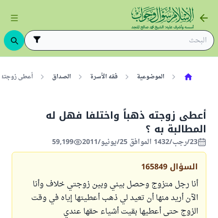
الموضوعية
فقه الأسرة
الصداق
أعطى زوجته ذه
أعطى زوجته ذهباً واختلفا فهل له
المطالبة به ؟
23/رجب/1432 الموافق 25/يونيو/2011
59,199
السؤال
165849
أنا رجل متزوج وحصل بيني وبين زوجتي خلاف وأنا
الآن أريد منها أن تعيد لي ذهب أعطيتها إياه في وقت
الزوج حتى أعطيها بقيت أشياء حقها عندي