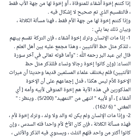
إذا كنتم إخوة أشقاء للمتوفاة ، أو إخوة لها من جهة الأب فقط
، فالتقسيم الذي تم صحيح لا إشكال فيه .
وإذا كنتم إخوة لها من جهة الأم فقط ، فهنا مسألة الكلالة ،
وبيان ذلك بما يلي :
1- إذا مات الإنسان وترك إخوة أشقاء ، فإن التركة تقسم بينهم
، للذكر مثل حظ الأنثيين ، وهذا مجمع عليه بين أهل العلم .
قال ابن عبد البر رحمه الله : "وأما قوله تعالى في آخر سورة
النساء: (‏وإن كانوا إخوة رجالا ونساء فللذكر مثل حظ
الأنثيين) فلم يختلف علماء المسلمين قديما وحديثا أن ميراث
الإخوة للأم ليس هكذا ، فدل إجماعهم على أن الإخوة
المذكورين في هذه الآية هم إخوة المتوفى لأبيه وأمه [ أي
أشقاء ] ، أو لأبيه " انتهى من "التمهيد" (5/200) . وينظر : "
المغني " (6 /162) .
2- وإذا مات الإنسان ولم يكن له والد ولا ولد ، وترك إخوة لأم ،
فهذه مسألة الكلالة ، فإن كان الأخ لأم واحدا فله السدس ، وإن
كانوا أكثر من واحد فلهم الثلث ، ويستوي فيه الذكر والأنثى ،