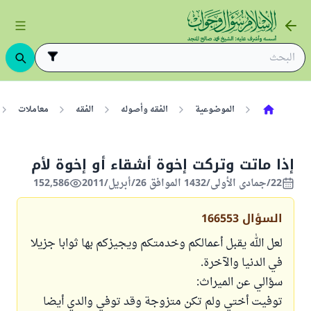
الموضوعية
الفقه وأصوله
الفقه
معاملات
إذا ماتت وتركت إخوة أشقاء أو إخوة لأم
22/جمادى الأولى/1432 الموافق 26/أبريل/2011
152,586
السؤال
166553
لعل الله يقبل أعمالكم وخدمتكم ويجيزكم بها ثوابا جزيلا
في الدنيا والآخرة.
سؤالي عن الميراث:
توفيت أختي ولم تكن متزوجة وقد توفي والدي أيضا