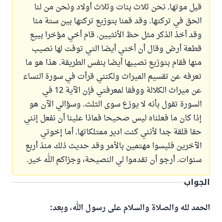
قبل موتها. نحن ثلاث بنات وثلاث أولاد ونحن من لنا
الحق في تركتها. وقد قمنا بتوزيع تركتها بين ستة منا
وقد أخذ الذكر مثل حظ الأنثيين. قام أخي مؤخرا ببيع
قطعة أرض وقال أن أختي أيضا التي توفت لها نصيب
منها فقام بتوزيع نصيبها أيضا بنفس الطريقة. هذا هو ما
تعرفه عن تقسيم الميراث ولكنني قرأت في سورة النساء
عن ميراث الكلالة ووفقا لمعرفتي فإن الآية 12 في
السورة تقول بأنه لا يوزع سوى الثلث. وسؤالي الآن هو
إذا كان ما فعلناه ليس صحيحا فماذا علينا أن نفعل إنني
حقا قلقة جدا لأنني كنت ادير ممتلكاتها. أما إخوتي
الآخرين فليسوا مهتمين بالأمر وقد حديث ذلك منذ أربع
سنوات. أرجو أن تقدموا لي النصيحة، وجزاكم الله خير.
الجواب
الحمد لله والصلاة والسلام على رسول الله، وبعد: