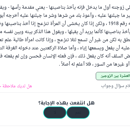
ى زوجته أول ما يدخل فإنه يأخذ بناصيتها - يعني مقدمة رأسها - ويقول 
 ما جبلتها عليه ، وأعوذ بك من شرها وشر ما جبلتها عليه أخرجه أبو
2160 ، وابن ماجه رقم 1918 ، ولكن إذا كان يخشى أن المرأة تنزعج إذا أخذ بناصيت
يأخذ بناصيتها كأنما يريد أن يقبلها ، ويقول هذا الذكر بينه وبين نفسه 
طق به لكن من غير أن تسمع لئلا تنزعج ، وإذا كانت امرأة طالبة علم ت
يه أن يفعل ويسمعها إياه ، وأما صلاة الركعتين عند دخوله الغرفة الت
السلف أنه كان يفعل ذلك ، فإن فعله الإنسان فحسن وإن لم يفعله فل
أو غيرها من السور ، فلا أعلم له أصلاً .
العشرة بين الزوجين
لام سؤال وجواب
هل لديك ملاحظة ح
هل انتفعت بهذه الإجابة؟
نعم
لا