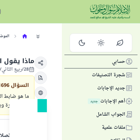
الموض
ماذا يقول ا
حسابي
28/ربيع الثاني/1420 الموافق 10/أغسطس/1999
شجرة التصنيفات
السؤال
1696
جديد الإجابات
ما هو ضابط الس
أهم الإجابات
جديد
سورة البقرة وي
الجواب الشامل
الجواب
ملفات علمية
الحمد لله والصلا