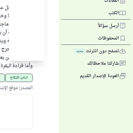
المقالات
إذا دخل الرجل عل
الكتب
أسألك خيرها وخير
أرسل سؤالاً
، فإن بإمكانه أن 
المحفوظات
، يقول بلسانه وين
مشروع فلا حرج عل
تصفح دون انترنت
جديد
فقد وردت عن بعض 
شاركنا ملاحظاتك
وأما قراءة البقرة 
العودة للإصدار القديم
آداب النكاح
المصدر
:
موقع الإس