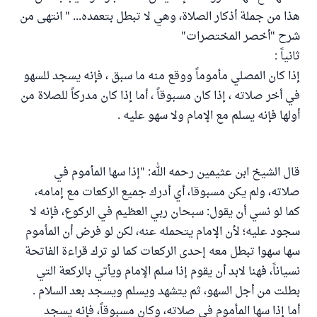
هذا من جملة أذكار الصلاة، وهي لا تبطل بتعمده... " انتهى من
شرح "أخصر المختصرات"
ثانياً :
إذا كان المصلي مأموماً ووقع منه ما سبق ، فإنه يسجد للسهو
في أخر صلاته ، إذا كان مسبوقاً ، أما إذا كان مدركاً للصلاة من
أولها فإنه يسلم مع الإمام ولا سهو عليه .
قال الشيخ ابن عثيمين رحمه الله: "إذا سها المأموم في
صلاته، ولم يكن مسبوقا، أي أدرك جميع الركعات مع إمامه،
كما لو نسي أن يقول: سبحان ربي العظيم في الركوع، فإنه لا
سجود عليه؛ لأن الإمام يتحمله عنه، لكن لو فرض أن المأموم
سها سهوا تبطل معه إحدى الركعات كما لو ترك قراءة الفاتحة
نسياناً، فهنا لابد أن يقوم إذا سلم الإمام ويأتي بالركعة التي
بطلت من أجل السهو، ثم يتشهد ويسلم ويسجد بعد السلام .
أما إذا سها المأموم في صلاته، وكان مسبوقاً، فإنه يسجد