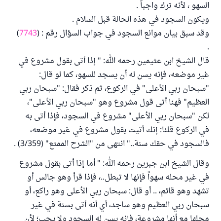
السهو ، لأنه ترك واجباً .
ويكون السجود في هذه الحالة قبل السلام .
وقد سبق بيان موانع السجود في جواب السؤال رقم : (
7743
)
.
قال الشيخ ابن عثيمين رحمه الله: " إذا أتى بقول مشروع في
غير موضعه، فإنه يسن له أن يسجد للسهو، كما لو قال:
"سبحان ربي الأعلى" في الركوع، ثم ذكر فقال: "سبحان ربي
العظيم" فهنا أتى قول مشروع وهو "سبحان ربي الأعلى"،
لكن "سبحان ربي الأعلى" مشروع في السجود، فإذا أتى به
في الركوع قلنا: إنك أتيت بقول مشروع في غير موضعه،
فالسجود في حقك سنة.." انتهى من "الشرح الممتع" (3/359) .
وقال الشيخ ابن جبرين رحمه الله: " أما إذا أتى بقول مشروع
في غير محله سهواً فإنها لا تبطل..، فإذا قرأ وهو جالس أو
تشهد وهو قائم، .. أو قال: سبحان ربي الأعلى وهو راكع، أو
سبحان ربي العظيم وهو ساجد، أي أنه أتى بسنة في غير
محلها مع أنها مشروعة، فإنه يسن له السجود ولا يجب؛ لأن