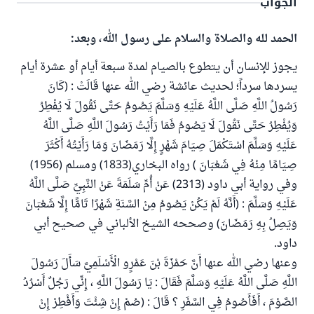
الجواب
الحمد لله والصلاة والسلام على رسول الله، وبعد:
يجوز للإنسان أن يتطوع بالصيام لمدة سبعة أيام أو عشرة أيام
يسردها سرداً؛ لحديث عائشة رضي الله عنها قَالَتْ : (كَانَ
رَسُولُ اللَّهِ صَلَّى اللَّهُ عَلَيْهِ وَسَلَّمَ يَصُومُ حَتَّى نَقُولَ لَا يُفْطِرُ
وَيُفْطِرُ حَتَّى نَقُولَ لَا يَصُومُ فَمَا رَأَيْتُ رَسُولَ اللَّهِ صَلَّى اللَّهُ
عَلَيْهِ وَسَلَّمَ اسْتَكْمَلَ صِيَامَ شَهْرٍ إِلَّا رَمَضَانَ وَمَا رَأَيْتُهُ أَكْثَرَ
صِيَامًا مِنْهُ فِي شَعْبَانَ ) رواه البخاري(1833) ومسلم (1956)
وفي رواية أبي داود (2313) عَنْ أُمِّ سَلَمَةَ عَنْ النَّبِيِّ صَلَّى اللَّهُ
عَلَيْهِ وَسَلَّمَ : (أَنَّهُ لَمْ يَكُنْ يَصُومُ مِنْ السَّنَةِ شَهْرًا تَامًّا إِلَّا شَعْبَانَ
وَيَصِلُ بِهِ رَمَضَانَ) وصححه الشيخ الألباني في صحيح أبي
داود.
وعنها رضي الله عنها أَنَّ حَمْزَةَ بْنَ عَمْرٍو الْأَسْلَمِيَّ سَأَلَ رَسُولَ
اللَّهِ صَلَّى اللَّهُ عَلَيْهِ وَسَلَّمَ فَقَالَ : يَا رَسُولَ اللَّهِ ، إِنِّي رَجُلٌ أَسْرُدُ
الصَّوْمَ ، أَفَأَصُومُ فِي السَّفَرِ ؟ قَالَ : (صُمْ إِنْ شِئْتَ وَأَفْطِرْ إِنْ