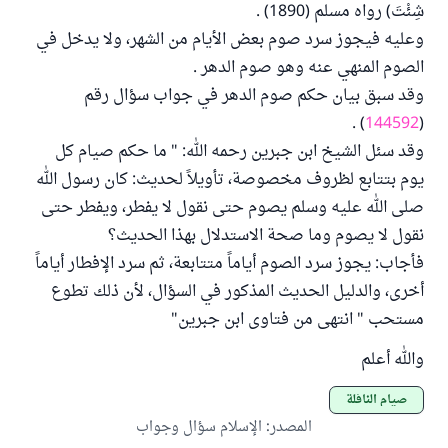
شِئْتَ) رواه مسلم (1890) .
وعليه فيجوز سرد صوم بعض الأيام من الشهر، ولا يدخل في
الصوم المنهي عنه وهو صوم الدهر .
وقد سبق بيان حكم صوم الدهر في جواب سؤال رقم
) .
144592
(
وقد سئل الشيخ ابن جبرين رحمه الله: " ما حكم صيام كل
يوم بتتابع لظروف مخصوصة، تأويلاً لحديث: كان رسول الله
صلى الله عليه وسلم يصوم حتى نقول لا يفطر، ويفطر حتى
نقول لا يصوم وما صحة الاستدلال بهذا الحديث؟
فأجاب: يجوز سرد الصوم أياماً متتابعة، ثم سرد الإفطار أياماً
أخرى، والدليل الحديث المذكور في السؤال، لأن ذلك تطوع
مستحب " انتهى من فتاوى ابن جبرين"
والله أعلم
صيام النافلة
المصدر
:
الإسلام سؤال وجواب