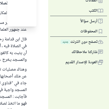
المقالات
الحمد لله والصلا
الكتب
المسجد هو المكان
أرسل سؤالاً
والمكان يصير مسج
عند جمهور العلماء خ
المحفوظات
قال ابن قدامة رح
تصفح دون انترنت
جديد
في الصلاة فيه ، أ
شاركنا ملاحظاتك
أن يثبت به كالقول 
والمسجد يخرج عن 
العودة للإصدار القديم
وهناك مصليات تقا
عن ملك أصحابها ،
المسجد واجبة في
فأجابت : المسجد 
فهو ما اتخذ لصلا