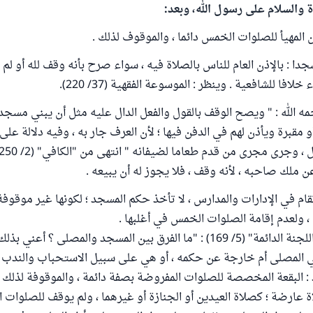
ة والسلام على رسول الله، وبعد:
 المهيأ للصلوات الخمس دائما ، والموقوف لذلك .
دا : بالإذن العام للناس بالصلاة فيه ، سواء صرح بأنه وقف لله أو لم
لافا للشافعية . وينظر : الموسوعة الفقهية (37/ 220).
مه الله : " ويصح الوقف بالقول والفعل الدال عليه مثل أن يبني مسجد
و مقبرة ويأذن لهم في الدفن فيها ؛ لأن العرف جار به ، وفيه دلالة عل
، وجرى مجرى من قدم طعاما لضيفانه " انتهى من "الكافي" (2/ 250) .
ملك صاحبه ، لأنه وقف ، فلا يجوز له أن يبيعه .
م في الإدارات والمدارس ، لا تأخذ حكم المسجد ؛ لكونها غير موقوفة
 ولعدم إقامة الصلوات الخمس في أغلبها .
جاء في "فتاوى اللجنة الدائمة" (5/ 169) : "ما الفرق بين المسجد والمصلى ؟ أ
 المصلى أم خارجة عن حكمه ، أو هي على سبيل الاستحباب والندب 
: البقعة المخصصة للصلوات المفروضة بصفة دائمة ، والموقوفة لذلك ،
ة عارضة ؛ كصلاة العيدين أو الجنازة أو غيرهما ، ولم يوقف للصلوات ا