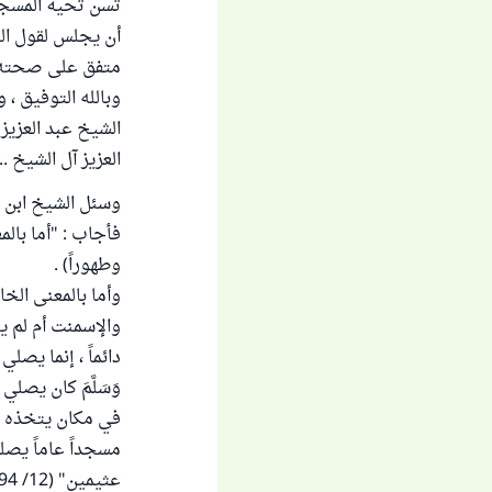
تسن تحية المسجد 
أن يجلس لقول ال
متفق على صحته 
وبالله التوفيق ،
الشيخ عبد العزيز ب
العزيز آل الشيخ ..
وسئل الشيخ ابن ع
فأجاب : "أما بالمعن
وطهوراً) .
وأما بالمعنى الخ
والإسمنت أم لم ي
دائماً ، إنما يصلي
وَسَلَّمَ كان يصل
في مكان يتخذه عت
مسجداً عاماً يصل
عثيمين" (12/ 394) .