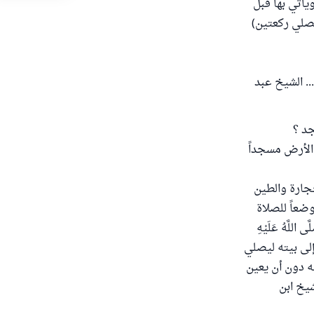
يأتي بها قبل
صلي ركعتين)
... الشيخ عبد
جد ؟
لي الأرض مسجداً
حجارة والطين
ضعاً للصلاة
َّهُ عَلَيْهِ
إلى بيته ليصلي
ه دون أن يعين
يخ ابن