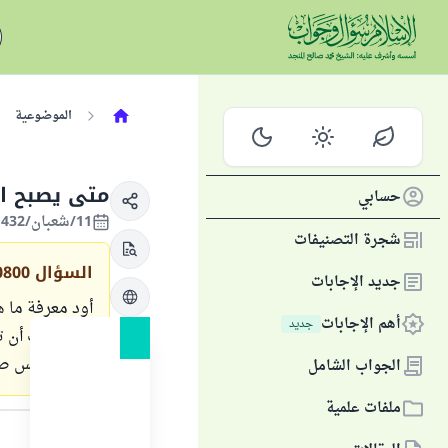
الموضوعية
متى يصبح ال
حسابي
11/شعبان/1432 الموافق 12/يوليو/2011
شجرة التصنيفات
السؤال
0800
جديد الإجابات
أود معرفة ما ه
أهم الإجابات
جديد
التي يجب أن تت
تقام الخمس صل
الجواب الشامل
ملفات علمية
الجواب