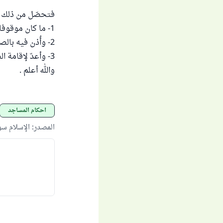
فتحصّل من ذلك أن
1- ما كان موقوفا ، وخرج عن ملك واضعه .
2- وأُذن فيه بالصلاة إذنا عاما ، أي لم يمنع أحد أراد الصلاة فيه .
3- وأعدّ لإقامة الصلوات الخمس على الدوام .
والله أعلم .
أحكام المساجد
المصدر
:
الإسلام س