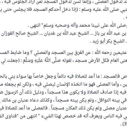
لدخول المصلى ، وإنما تسن لدخول المسجد لمن أراد الجلوس فيه ، و
نبي صلى الله عليه وسلم : (إذا دخل أحدكم المسجد فلا يجلس حتى ي
.
 وصلى الله على نبينا محمد وآله وصحبه وسلم" انتهى .
ن عبد الله بن باز ... الشيخ عبد الله بن غديان ... الشيخ صالح الفوزان 
. الشيخ بكر أبو زيد .
ثيمين رحمه الله : عن الفرق بين المسجد والمصلي ؟ وما ضابط المس
ى العام فكل الأرض مسجد ، لقوله صَلَّى اللَّهُ عَلَيْهِ وَسَلَّمَ : (جعلت 
اص فالمسجد : ما أعد للصلاة فيه دائماً وجعل خاصاً بها سواء بني بال
بن ، وأما المصلى فهو ما اتخذه الإنسان ليصلي فيه ، ولكن لم يجعله مو
 فيه إذا صادف الصلاة ولا يكون هذا مسجداً ، ودليل ذلك أن الرسول صَلَّى الل
ي في بيته النوافل ، ولم يكن بيته مسجداً ، وكذلك دعاه عتبان بن مالك 
بان مصلى ولم يكن ذلك المكان مسجداً . فالمصلى ما أعد للصلاة في
ي فيه الناس ويعرف أنه قد خصص لهذا الشيء " انتهى من "فتاوى الش