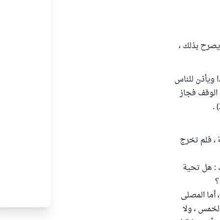
 يصرح بذلك ،
ا ويأذن للناس
ى الوقف فجاز
 ، فلم تخرج
عني بذلك : هل تحية
؟
 أما المصلى
لخمس ، ولا