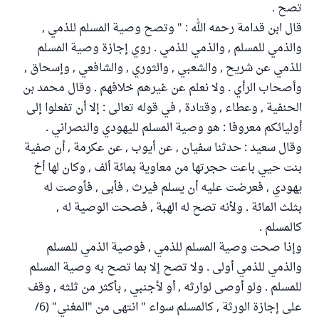
تصح .
قال ابن قدامة رحمه الله : " وتصح وصية المسلم للذمي ,
والذمي للمسلم , والذمي للذمي . روي إجازة وصية المسلم
للذمي عن شريح , والشعبي , والثوري , والشافعي , وإسحاق ,
وأصحاب الرأي . ولا نعلم عن غيرهم خلافهم . وقال محمد بن
الحنفية , وعطاء , وقتادة , في قوله تعالى : إلا أن تفعلوا إلى
أوليائكم معروفا : هو وصية المسلم لليهودي والنصراني .
وقال سعيد : حدثنا سفيان , عن أيوب , عن عكرمة , أن صفية
بنت حيي باعت حجرتها من معاوية بمائة ألف , وكان لها أخ
يهودي , فعرضت عليه أن يسلم فيرث , فأبى , فأوصت له
بثلث المائة . ولأنه تصح له الهبة , فصحت الوصية له ,
كالمسلم .
وإذا صحت وصية المسلم للذمي , فوصية الذمي للمسلم
والذمي للذمي أولى . ولا تصح إلا بما تصح به وصية المسلم
للمسلم . ولو أوصى لوارثه , أو لأجنبي , بأكثر من ثلثه , وقف
على إجازة الورثة , كالمسلم سواء " انتهى من "المغني" (6/