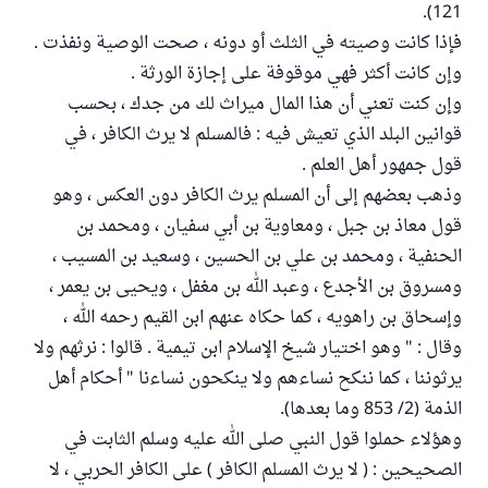
121).
فإذا كانت وصيته في الثلث أو دونه ، صحت الوصية ونفذت .
وإن كانت أكثر فهي موقوفة على إجازة الورثة .
وإن كنت تعني أن هذا المال ميراث لك من جدك ، بحسب
قوانين البلد الذي تعيش فيه : فالمسلم لا يرث الكافر ، في
قول جمهور أهل العلم .
وذهب بعضهم إلى أن المسلم يرث الكافر دون العكس ، وهو
قول معاذ بن جبل ، ومعاوية بن أبي سفيان ، ومحمد بن
الحنفية ، ومحمد بن علي بن الحسين ، وسعيد بن المسيب ،
ومسروق بن الأجدع ، وعبد الله بن مغفل ، ويحيى بن يعمر ،
وإسحاق بن راهويه ، كما حكاه عنهم ابن القيم رحمه الله ،
وقال : " وهو اختيار شيخ الإسلام ابن تيمية . قالوا : نرثهم ولا
يرثوننا ، كما ننكح نساءهم ولا ينكحون نساءنا " أحكام أهل
الذمة (2/ 853 وما بعدها).
وهؤلاء حملوا قول النبي صلى الله عليه وسلم الثابت في
الصحيحين : ( لا يرث المسلم الكافر ) على الكافر الحربي ، لا