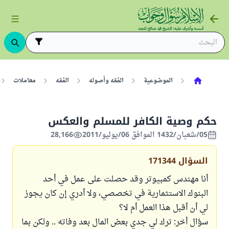
الموضوعية
الفقه وأصوله
الفقه
معاملات
حكم وصية الكافر للمسلم والعكس
05/شعبان/1432 الموافق 06/يوليو/2011
28,166
السؤال
171344
أنا مهندس كمبيوتر وقد حصلت على عمل في أحد
البنوك الاستثمارية في تخصصي، ولا أدري إن كان يجوز
لي أن أقبل هذا العمل أم لا؟
سؤال أخر: ترك لي جدي بعض المال بعد وفاته .. ولكن بما