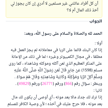
أن كل أفراد عائلتي غير مسلمين لا أدري إن كان يجوز لي
أخذ ذلك المال أم لا؟
الجواب
الحمد لله والصلاة والسلام على رسول الله، وبعد:
أولا :
إذا كان البنك قائما على الربا في معاملاته لم يجز العمل فيه
مطلقا ، في مجال الكمبيوتر وغيره ؛ لما في ذلك من الإعانة
على المنكر العظيم الذي لعن آكله وموكله وشاهداه ، كما روى
مسلم (1598) عَنْ جَابِرٍ قَالَ لَعَنَ رَسُولُ اللَّهِ صَلَّى اللَّهُ عَلَيْهِ
وَسَلَّمَ آكِلَ الرِّبَا وَمُؤْكِلَهُ وَكَاتِبَهُ وَشَاهِدَيْهِ وَقَالَ هُمْ سَوَاءٌ .
وينظر : سؤال رقم (
866
) ورقم (
26771
) ورقم (
49829
) .
ثانيا :
إذا ترك لك جدك مالا بعد موته ، أي أوصى أن يكون لك مال
بعد موته ، فلا حرج عليك في أخذه ؛ لأن وصية الكافر للمسلم