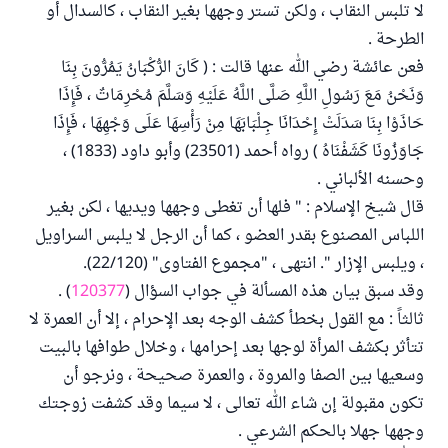
لا تلبس النقاب ، ولكن تستر وجهها بغير النقاب ، كالسدال أو
الطرحة .
فعن عائشة رضي الله عنها قالت : ( كَانَ الرُّكْبَانُ يَمُرُّونَ بِنَا
وَنَحْنُ مَعَ رَسُولِ اللَّهِ صَلَّى اللَّهُ عَلَيْهِ وَسَلَّمَ مُحْرِمَاتٌ ، فَإِذَا
حَاذَوْا بِنَا سَدَلَتْ إِحْدَانَا جِلْبَابَهَا مِنْ رَأْسِهَا عَلَى وَجْهِهَا ، فَإِذَا
جَاوَزُونَا كَشَفْنَاهُ ) رواه أحمد (23501) وأبو داود (1833) ،
وحسنه الألباني .
قال شيخ الإسلام : " فلها أن تغطى وجهها ويديها ، لكن بغير
اللباس المصنوع بقدر العضو ، كما أن الرجل لا يلبس السراويل
، ويلبس الإزار ". انتهى ، "مجموع الفتاوى" (22/120).
وقد سبق بيان هذه المسألة في جواب السؤال (
120377
) .
ثالثاً : مع القول بخطأ كشف الوجه بعد الإحرام ، إلا أن العمرة لا
تتأثر بكشف المرأة لوجها بعد إحرامها ، وخلال طوافها بالبيت
وسعيها بين الصفا والمروة ، والعمرة صحيحة ، ونرجو أن
تكون مقبولة إن شاء الله تعالى ، لا سيما وقد كشفت زوجتك
وجهها جهلا بالحكم الشرعي .