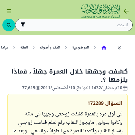
الموضوعية
الفقه وأصوله
الفقه
عبادا
كشفت وجهها خلال العمرة جهلاً ، فماذا
يلزمها ؟.
10/رمضان/1432 الموافق 10/أغسطس/2011
77,615
السؤال
172289
في أول مره بالعمرة كشفت زوجتي وجهها في مكة
وكانوا يقولون مايجوز النقاب ولم نعلم فقامت زوجتي
بفسخ النقاب وأتتمنا العمرة من الطواف والسعي.. وبعد ما