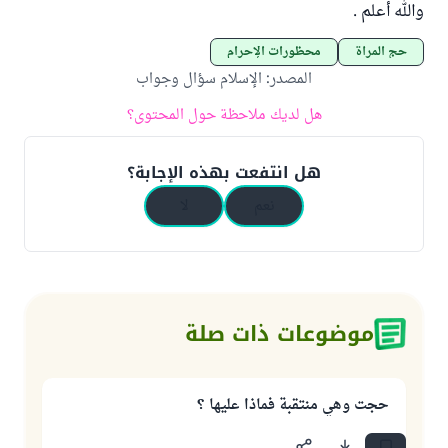
والله أعلم .
حج المرأة
محظورات الإحرام
المصدر
:
الإسلام سؤال وجواب
هل لديك ملاحظة حول المحتوى؟
هل انتفعت بهذه الإجابة؟
نعم
لا
موضوعات ذات صلة
حجت وهي منتقبة فماذا عليها ؟