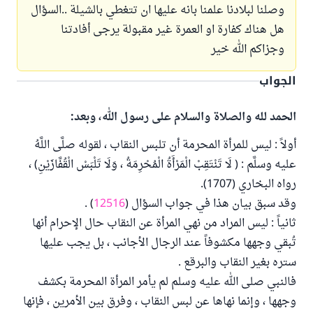
وصلنا لبلادنا علمنا بانه عليها ان تتغطي بالشيلة ..السؤال
هل هناك كفارة او العمرة غير مقبولة يرجى أفادتنا
وجزاكم الله خير
الجواب
الحمد لله والصلاة والسلام على رسول الله، وبعد:
أولاً : ليس للمرأة المحرمة أن تلبس النقاب ، لقوله صلَّى اللَّهُ
عليه وسلَّم : ( لَا تَنْتَقِبْ الْمَرْأَةُ الْمُحْرِمَةُ ، وَلَا تَلْبَسْ الْقُفَّازَيْنِ) ،
رواه البخاري (1707).
وقد سبق بيان هذا في جواب السؤال (
12516
) .
ثانياً : ليس المراد من نهي المرأة عن النقاب حال الإحرام أنها
تُبقي وجهها مكشوفاً عند الرجال الأجانب ، بل يجب عليها
ستره بغير النقاب والبرقع .
فالنبي صلى الله عليه وسلم لم يأمر المرأة المحرمة بكشف
وجهها ، وإنما نهاها عن لبس النقاب ، وفرق بين الأمرين ، فإنها