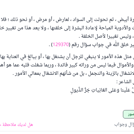
رة أبيض ، ثم تحولت إلى السواد ، لعارض ، أو مرض ، أو نحو ذلك ؛ فل
والأدوية المباحة لإعادة البشرة إلى خلقتها ، ولا يعد هذا من تغيير خلق 
 وليس تغييرا لأصل الخلقة .
ر خلق الله في جواب سؤال رقم (
129370
) .
أن مثل هذه الأمور لا ينبغي للرجل أن يشتغل بها ، أو يبالغ في العناية بها 
والأموال فيما ليس من ورائه كبير فائدة ، وربما شغلت قلبه عما هو أه
نشغال بالزينة والتجمل ، بل من شأنهم الانشغال بمعالي الأمور .
الشاعر :
لُ عَلَينا وَعَلى الغانِياتِ جَرُّ الذُيولِ
صور
ؤال وجواب
هل لديك ملاحظة ح