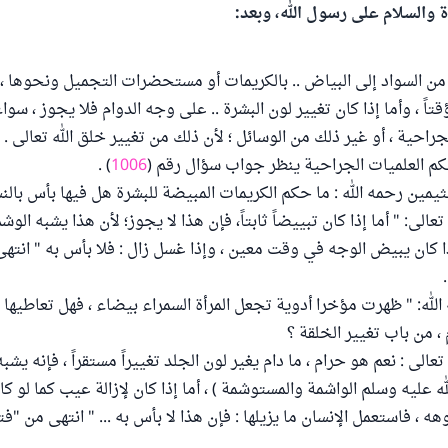
ة والسلام على رسول الله، وبعد:
 من السواد إلى البياض .. بالكريمات أو مستحضرات التجميل ونحوها ، 
ؤقتاً ، وأما إذا كان تغيير لون البشرة .. على وجه الدوام فلا يجوز ، سو
راحية ، أو غير ذلك من الوسائل ؛ لأن ذلك من تغيير خلق الله تعالى .
كم العلميات الجراحية ينظر جواب سؤال رقم (
1006
) .
يمين رحمه الله : ما حكم الكريمات المبيضة للبشرة هل فيها بأس بالنس
عالى: " أما إذا كان تبييضاً ثابتاً، فإن هذا لا يجوز؛ لأن هذا يشبه الوش
إذا كان يبيض الوجه في وقت معين ، وإذا غسل زال : فلا بأس به " انته
الله: " ظهرت مؤخرا أدوية تجعل المرأة السمراء بيضاء ، فهل تعاطيها
، من باب تغيير الخلقة ؟
عالى : نعم هو حرام ، ما دام يغير لون الجلد تغييراً مستقراً ، فإنه يشب
ه عليه وسلم الواشمة والمستوشمة ) ، أما إذا كان لإزالة عيب كما لو ك
، فاستعمل الإنسان ما يزيلها : فإن هذا لا بأس به ... " انتهى من "ف