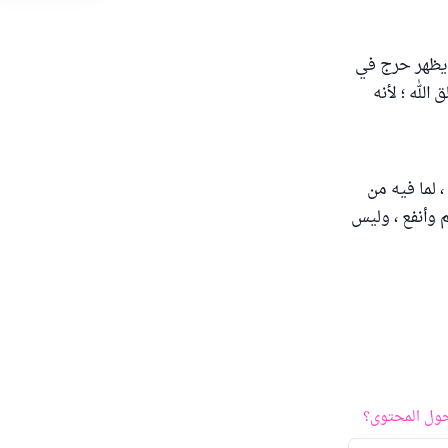
ا يظهر حرج في
الله ؛ لأنه
، لما فيه من
م وأنفع ، وليس
ول المحتوى؟