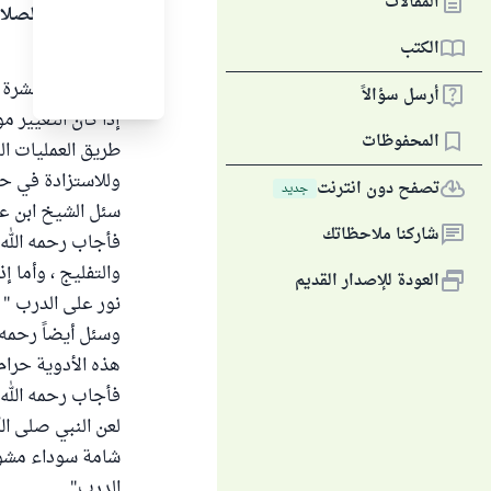
المقالات
الحمد لله والصلا
الكتب
أولا :
تغيير لون البشرة
أرسل سؤالاً
إذا كان التغيير م
المحفوظات
طريق العمليات الج
وللاستزادة في ح
تصفح دون انترنت
جديد
سئل الشيخ ابن عث
شاركنا ملاحظاتك
فأجاب رحمه الله ت
والتفليج ، وأما 
العودة للإصدار القديم
نور على الدرب " .
وسئل أيضاً رحمه 
هذه الأدوية حرام 
فأجاب رحمه الله ت
لعن النبي صلى الل
شامة سوداء مشوهه 
الدرب" .