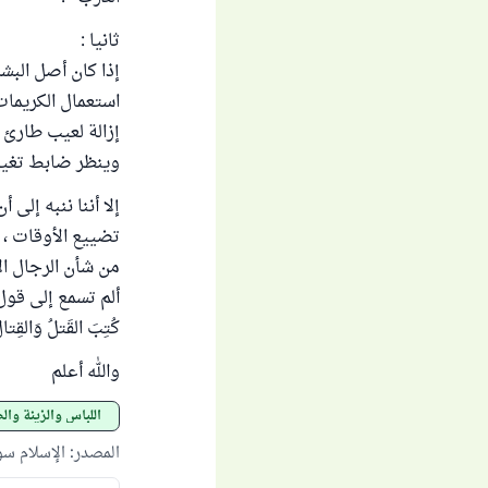
ثانيا :
إذا كان أصل البش
استعمال الكريمات 
إزالة لعيب طارئ ،
وينظر ضابط تغيي
إلا أننا ننبه إلى 
تضييع الأوقات ، 
من شأن الرجال الا
ألم تسمع إلى قول 
كُتِبَ القَتلُ وَالقِتا
والله أعلم
اللباس والزينة وال
المصدر
:
الإسلام س