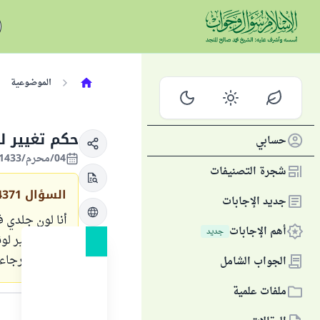
الموضوعية
حكم تغيير ل
حسابي
04/محرم/1433 الموافق 29/نوفمبر/2011
شجرة التصنيفات
السؤال
4371
جديد الإجابات
أنا لون جلدي 
أهم الإجابات
جديد
يجوز تغيير لو
أخرى ؟ (برجاء 
الجواب الشامل
ملفات علمية
الجواب