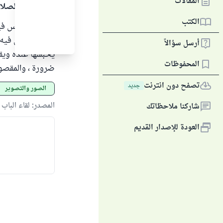
المقالات
الحمد لله والصلا
الكتب
هذا العمل ليس في
المكان يدخل فيه م
أرسل سؤالاً
يحبسها عنده ويقتن
المحفوظات
ضرورة ، والمقصود
تصفح دون انترنت
جديد
الصور والتصوير
المصدر
:
لقاء الباب ا
شاركنا ملاحظاتك
العودة للإصدار القديم