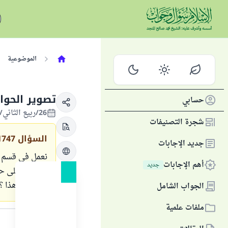
الموضوعية
تصوير الحوا
حسابي
26/ربيع الثاني/1420 الموافق 08/أغسطس/1999
شجرة التصنيفات
السؤال
1747
جديد الإجابات
نعمل في قسم ا
أهم الإجابات
جديد
للحفاظ على حق
فما حكم هذا ؟
الجواب الشامل
ملفات علمية
الجواب