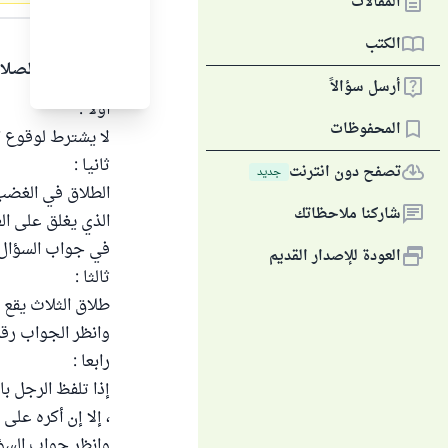
المقالات
الجواب
الكتب
الحمد لله والصلا
أرسل سؤالاً
أولا :
المحفوظات
لا يشترط لوقوع ا
ثانيا :
تصفح دون انترنت
جديد
الطلاق في الغضب 
شاركنا ملاحظاتك
الذي يغلق على ال
في جواب السؤال 
العودة للإصدار القديم
ثالثا :
طلاق الثلاث يقع 
وانظر الجواب رقم
رابعا :
إذا تلفظ الرجل با
، إلا إن أكره على
وانظر جواب السؤا