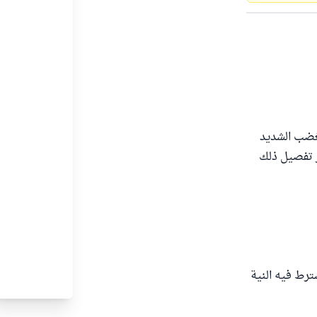
لغضب الشديد
ر تفصيل ذلك
شترط فيه النية