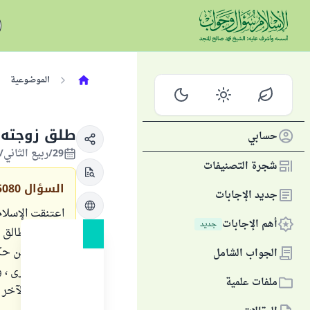
الموضوعية
طلق زوجته ث
حسابي
29/ربيع الثاني/1433 الموافق 22/مارس/2012
شجرة التصنيفات
السؤال
5080
جديد الإجابات
اعتنقت الإسلا
أهم الإجابات
جديد
لها : أنت طالق 
وبحثت عن حكم 
الجواب الشامل
بينونة كبرى ، 
ملفات علمية
والبعض الآخر ي