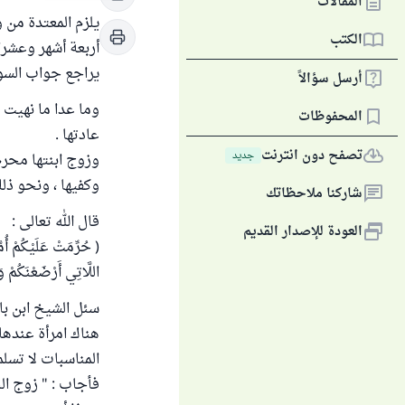
المقالات
يلزم المعتدة من 
الكتب
أربعة أشهر وعشرا 
يراجع جواب السؤا
أرسل سؤالاً
وما عدا ما نهيت 
المحفوظات
عادتها .
تصفح دون انترنت
جديد
وزوج ابنتها محرم
وكفيها ، ونحو ذلك
شاركنا ملاحظاتك
قال الله تعالى :
العودة للإصدار القديم
( حُرِّمَتْ عَلَيْكُمْ أُمَ
اللَّاتِي أَرْضَعْنَكُمْ و
سئل الشيخ ابن باز
هناك امرأة عندها 
المناسبات لا تسلم
فأجاب : " زوج الب