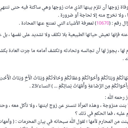
وفاة زوجها أن تلزم بيتها الذي مات زوجها وهي ساكنة فيه حتى تنتهي
، ولا تخرج منه إلا لحاجة أو ضرورة .
ل رقم : (
10670
) لمعرفة الأشياء التي تمتنع عنها المحادة .
عنه فإنها تعيش حياتها الطبيعية بلا تكلف ولا تشديد على نفسها ، بل 
 لها ، يجوز لها أن تجالسه وتحادثه وتكشف أمامه ما جرت العادة بكش
 .
ّهَاتُكُمْ وَبَنَاتُكُمْ وَأَخَوَاتُكُمْ وَعَمَّاتُكُمْ وَخَالَاتُكُمْ وَبَنَاتُ الْأَخِ وَبَنَاتُ الْأُخْتِ 
َأَخَوَاتُكُمْ مِنَ الرَّضَاعَةِ وَأُمَّهَاتُ نِسَائِكُمْ ... ) النساء/23 .
 رحمه الله :
بنت متزوجة ، وهذه المرأة تتستر عن زوج ابنتها ، ولا تأكل معه ، وحت
 عليه ، فما الحكم في ذلك ؟
نت من المحارم لأمها ؛ لقول الله سبحانه في بيان المحرمات : ( وأمهات