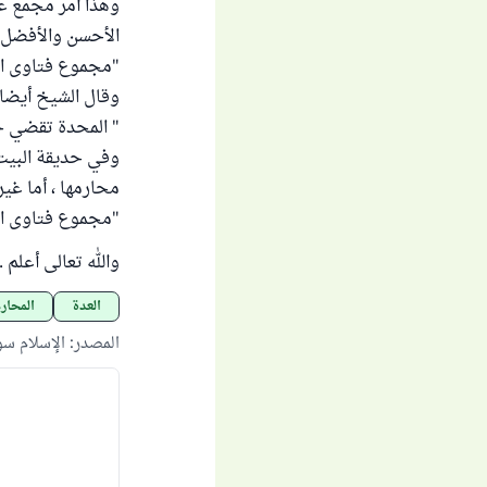
وهذا أمر مجمع علي
الأحسن والأفضل حت
"مجموع فتاوى ابن باز" 
وقال الشيخ أيضا 
" المحدة تقضي ح
وفي حديقة البيت 
محارمها ، أما غير
"مجموع فتاوى ابن باز" (
والله تعالى أعلم .
العدة
المحار
المصدر
:
الإسلام س