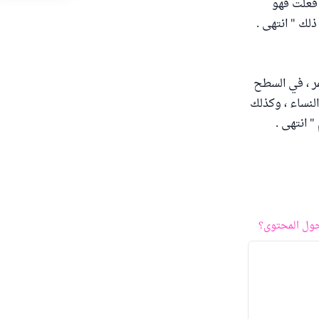
 فعلت فهو
لك " انتهى .
ر ، في السطح
لنساء ، وكذلك
" انتهى .
ول المحتوى؟