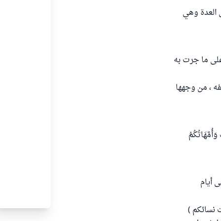
 العدة وهي
على ما جرت به
فه ، من وجهها
وَأُمَّهَاتُكُمُ
ى أيام
 نسائكم )