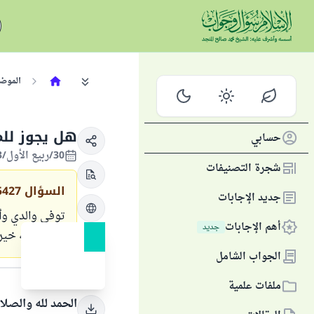
الموض
هل يجوز للم
حسابي
30/ربيع الأول/1433 الموافق 22/فبراير/2012
شجرة التصنيفات
السؤال
5427
جديد الإجابات
توفي والدي وأم
أهم الإجابات
جديد
جزاكم الله خيرا
الجواب الشامل
الجواب
ملفات علمية
الحمد لله والصلا