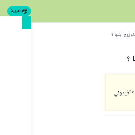
العربية
م زوج ابنتها ؟
 ؟
 ؟ أفيدوني