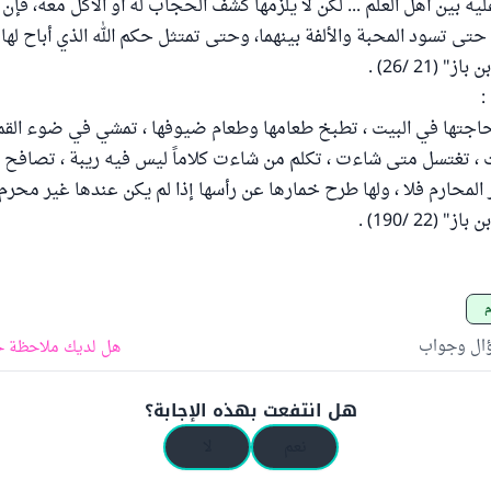
ه بين أهل العلم ... لكن لا يلزمها كشف الحجاب له أو الأكل معه، فإن
ى تسود المحبة والألفة بينهما، وحتى تمتثل حكم الله الذي أباح لها ذ
(21 /26) .
:
اجتها في البيت ، تطبخ طعامها وطعام ضيوفها ، تمشي في ضوء القم
، تغتسل متى شاءت ، تكلم من شاءت كلاماً ليس فيه ريبة ، تصافح ا
 المحارم فلا ، ولها طرح خمارها عن رأسها إذا لم يكن عندها غير محرم 
22 /190) .
م
ؤال وجواب
هل لديك ملاحظة ح
هل انتفعت بهذه الإجابة؟
نعم
لا