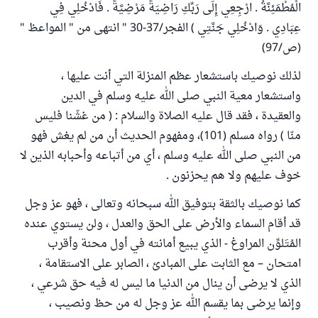
الْمُطْمَئِنَّةُ . ارْجِعِي إِلَى رَبِّكِ رَاضِيَةً مَرْضِيَّةً . فَادْخُلِي فِي
عِبَادِي . وَادْخُلِي جَنَّتِي ) الفجر/37-30 " انتهى من " المواعظ "
(ص/97)
لذلك نوصيك باستشعار عظم المنزلة التي أنت عليها ،
واستشعار معية النبي صلى الله عليه وسلم في الدين
والعقيدة ، فقد قال عليه الصلاة والسلام : ( من غشّنا فليس
منّا ) رواه مسلم (101)، ومفهوم الحديث أن من لم يغش فهو
من النبي صلى الله عليه وسلم ، أي من أتباعه وأحبابه الذين لا
خوف عليهم ولا هم يحزنون .
كما نوصيك بالثقة بتوفيق الله سبحانه وتعالى ، فهو عز وجل
قد أقام السماء والأرض على الحق والعدل ، ولن يستوي عنده
المُتَلوِّن المراوغ - الذي يبيع أمانته في أول محنة وأقرب
امتحان – مع الثابت على المبادئ ، الصابر على الاستقامة ،
الذي لا يرضى أن ينال من الدنيا ما ليس له فيه حق شرعي ،
وإنما يرضى بما يقسم الله عز وجل له من حظ ونصيب ،