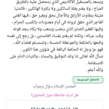
ويسعد بالمستقبل الأكاديمي الذي يتحصل عليه بالطريق
المباح ، ولا يغتر بقلة السالكين ولا بكثرة الهالكين ، فالدنيا
مليئة بتفاوت الأرزاق والآجال بحق وبغير حق ، فيها الغني
الفاجر الذي حقق ثروته في أيام معدودات بالكسب الحرام ،
وفيها الفقير الصابر الذي ينصَب ويتعب ولا يكاد يجد قوته
وقت عياله ، ولكنه لم يغتر بفساد الفاسدين ، بل رجع إلى نفسه
وقنعها بالحكمة والموعظة الحسنة ، واستسلم لقضاء الله ،
فهو عز وجل له الحكمة البالغة في شؤون هذا الكون .
نسأل الله تعالى لنا ولك التوفيق والسداد ، والثبات التام على
الاستقامة .
والله أعلم .
الأخلاق المذمومة
المصدر
:
الإسلام سؤال وجواب
هل لديك ملاحظة حول المحتوى؟