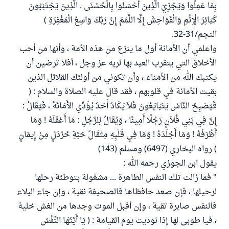
بِمَا عَمِلُوا وَيَجْزِيَ الَّذِينَ أَحْسَنُوا بِالْحُسْنَى . الَّذِينَ يَجْتَنِبُونَ
كَبَائِرَ الْإِثْمِ وَالْفَوَاحِشَ إِلَّا اللَّمَمَ إِنَّ رَبَّكَ وَاسِعُ الْمَغْفِرَةِ )
النجم/31-32.
واعلمي أن الأمانة أول ما ينزع من هذه الأمة ، وأنها من أحب
الأخلاق التي يتقرب العبد بها لربه عز وجل ، أفلا ترضين أن
يكتبك الله من الأمناء ، وأن تكوني من أولئك القلائل الذين
بقيت الأمانة في قلوبهم ، فقد قال عليه الصلاة والسلام : (
فَيُصْبِحُ النَّاسُ يَتَبَايَعُونَ فَلاَ يَكَادُ أَحَدٌ يُؤَدِّي الأَمَانَةَ ، فَيُقَالُ :
إِنَّ فِي بَنِي فُلاَنٍ رَجُلًا أَمِينًا ، وَيُقَالُ لِلرَّجُلِ : مَا أَعْقَلَهُ ! وَمَا
أَظْرَفَهُ ! وَمَا أَجْلَدَهُ ! وَمَا فِي قَلْبِهِ مِثْقَالُ حَبَّةِ خَرْدَلٍ مِنْ إِيمَانٍ
) رواه البخاري (6497) ومسلم (143)
يقول ابن الجوزي رحمه الله :
" فما زالت تلك النفس الطاهرة ... مشغولة بتوطئة رحلها
لرحيلها ، فإن صعد حافظاها فالصحيفة نقية ، وإن جاء البلاء
فالنفس صابرة تقية ، وإن أقبل الموت وجدها من الغش خلية
، فيا طوبى لها إذا نوديت يوم القيامة : ( يَا أَيَّتُهَا النَّفْسُ