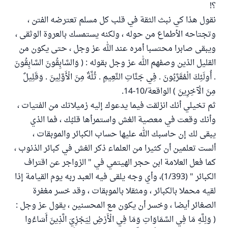
؟!
نقول هذا كي نبث الثقة في قلب كل مسلم تعترضه الفتن ،
وتجتاحه الأطماع من حوله ، ولكنه يستمسك بالعروة الوثقى ،
ويبقى صابرا محتسبا أمره عند الله عز وجل ، حتى يكون من
القليل الذين وصفهم الله عز وجل بقوله : ( وَالسَّابِقُونَ السَّابِقُونَ
. أُولَئِكَ الْمُقَرَّبُونَ . فِي جَنَّاتِ النَّعِيمِ . ثُلَّةٌ مِنَ الْأَوَّلِينَ . وَقَلِيلٌ
مِنَ الْآخِرِينَ ) الواقعة/10-14.
ثم تخيلي أنك انزلقت فيما يدعوك إليه زميلاتك من الفتيات ،
وأنك وقعت في معصية الغش واستمرأها قلبُك ، فما الذي
يبقى لك إن حاسبك الله عليها حساب الكبائر والموبقات ،
ألست تعلمين أن كثيرا من العلماء ذكر الغش في كبائر الذنوب ،
كما فعل العلامة ابن حجر الهيتمي في " الزواجر عن اقتراف
الكبائر " (1/393)، وأي وجه يلقى فيه العبد ربه يوم القيامة إذا
لقيه محملا بالكبائر ، ومثقلا بالموبقات ، وقد خسر مغفرة
الصغائر أيضا ، وخسر أن يكون مع المحسنين ، يقول عز وجل :
( وَلِلَّهِ مَا فِي السَّمَاوَاتِ وَمَا فِي الْأَرْضِ لِيَجْزِيَ الَّذِينَ أَسَاءُوا