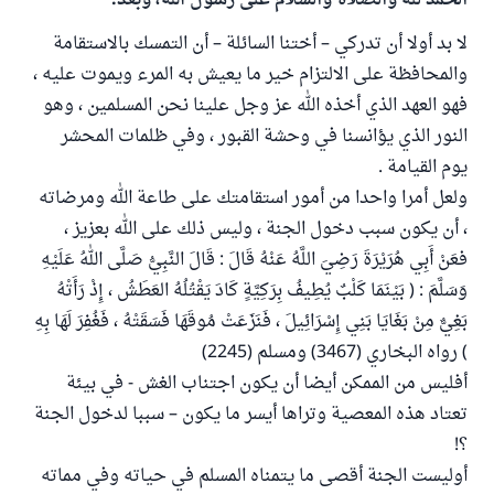
الحمد لله والصلاة والسلام على رسول الله، وبعد:
لا بد أولا أن تدركي – أختنا السائلة – أن التمسك بالاستقامة
والمحافظة على الالتزام خير ما يعيش به المرء ويموت عليه ،
فهو العهد الذي أخذه الله عز وجل علينا نحن المسلمين ، وهو
النور الذي يؤانسنا في وحشة القبور ، وفي ظلمات المحشر
يوم القيامة .
ولعل أمرا واحدا من أمور استقامتك على طاعة الله ومرضاته
، أن يكون سبب دخول الجنة ، وليس ذلك على الله بعزيز ،
فعَنْ أَبِي هُرَيْرَةَ رَضِيَ اللَّهُ عَنْهُ قَالَ : قَالَ النَّبِيُّ صَلَّى اللهُ عَلَيْهِ
وَسَلَّمَ : ( بَيْنَمَا كَلْبٌ يُطِيفُ بِرَكِيَّةٍ كَادَ يَقْتُلُهُ العَطَشُ ، إِذْ رَأَتْهُ
بَغِيٌّ مِنْ بَغَايَا بَنِي إِسْرَائِيلَ ، فَنَزَعَتْ مُوقَهَا فَسَقَتْهُ ، فَغُفِرَ لَهَا بِهِ
) رواه البخاري (3467) ومسلم (2245)
أفليس من الممكن أيضا أن يكون اجتناب الغش - في بيئة
تعتاد هذه المعصية وتراها أيسر ما يكون – سببا لدخول الجنة
؟!
أوليست الجنة أقصى ما يتمناه المسلم في حياته وفي مماته