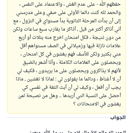
حفظهم الله - على عدم الغش ، والاعتماد على النفس ،
والحمد لله كنت دائما الأولى على صفي وعلى مدرستي
إلى أن بدأت المرحلة الثانوية بدأ مستواي في النزول ، مع
أني أذاكر أكثر من قبل , أذاكر ما يقارب سبع ساعات ولكن
من دون نتيجة ، فكل امتحان اخرج منه بثلاث أو أربع
علامات نازلة فيها وزميلاتي في الصف مستواهم أقل
مني بكثير ولكن للأسف فهم يغشون في كل امتحان ،
ويحصلون على العلامات الكاملة ، وأنا أشعر بالضيق
لأنهم لا يذاكرون ويحصلون على ما يريدون ، فكيف لي
أن لا أغتاظ ، ودائما ما يقولون لي : لماذا لا تغشين , ماذا
يجب أن أفعل ، وكيف لي أن أبث الثقة في نفسي كي
أحصل على النسبة التي أريدها .. وهل من نصيحة لمن
يغشون في الامتحانات ؟
الجواب