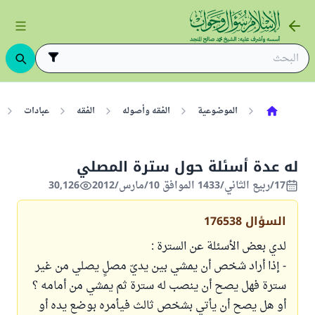
الموضوعية
الفقه وأصوله
الفقه
عبادات
له عدة أسئلة حول سترة المصلي
17/ربيع الثاني/1433 الموافق 10/مارس/2012
30,126
السؤال
176538
لدي بعض الأسئلة عن السترة :
- إذا أراد شخص أن يمشي بين يديّ مصلٍ يصلي من غير
سترة فهل يصح أن ينصب له سترة ثم يمشي من أمامه ؟
أو هل يصح أن يأتي بشخص ثالث فيأمره بوضع يده أو