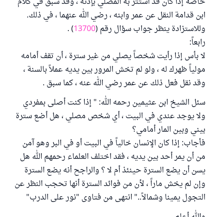
خاصة إذا كان قد استتر به المصلي بإذنه ، وقد سبق في كلام
ابن قدامة النقل عن عمر وابنه ، رضي الله عنهما ، في ذلك.
وللاستزادة ينظر جواب سؤال رقم (
13700
) .
رابعاً:
لا بأس إذا رأيت شخصاً يصلي من غير سترة ، أن تقف أمامه
مولياً ظهرك له ، ولو لم تخش المرور بين يديه عملاً بالسنة ،
وقد نقل فعل ذلك عن عمر رضي الله عنه ، كما سبق .
سئل الشيخ ابن عثيمين رحمه الله: " إذا كنت أصلى بمفردي
ولا يوجد عندي في البيت ، أي شخص مصلي ، هل أضع سترة
بيني وبين المار أمامي؟
فأجاب: إذا كان الإنسان خالياً في البيت أو في البر وهو آمن
من أن يمر أحد بين يديه ، فقد اختلف العلماء رحمهم الله هل
يسن أن يضع السترة حينئذ أم لا ؟ والراجح أنه يضع السترة
وإن لم يخش ماراً ، لأن من فوائد السترة أنها تحجب النظر عن
التجول يمينا وشمالاً.." انتهى من فتاوى "نور على الدرب"