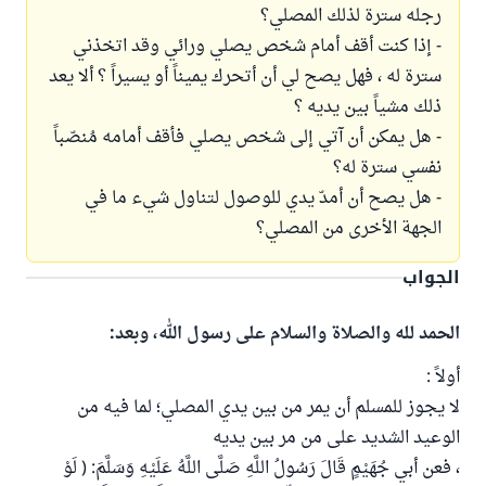
رجله سترة لذلك المصلي؟
- إذا كنت أقف أمام شخص يصلي ورائي وقد اتخذني
سترة له ، فهل يصح لي أن أتحرك يميناً أو يسيراً ؟ ألا يعد
ذلك مشياً بين يديه ؟
- هل يمكن أن آتي إلى شخص يصلي فأقف أمامه مُنصّباً
نفسي سترة له؟
- هل يصح أن أمدّ يدي للوصول لتناول شيء ما في
الجهة الأخرى من المصلي؟
الجواب
الحمد لله والصلاة والسلام على رسول الله، وبعد:
أولاً :
لا يجوز للمسلم أن يمر من بين يدي المصلي؛ لما فيه من
الوعيد الشديد على من مر بين يديه
، فعن أبي جُهَيْمٍ قَالَ رَسُولُ اللَّهِ صَلَّى اللَّهُ عَلَيْهِ وَسَلَّمَ: ( لَوْ