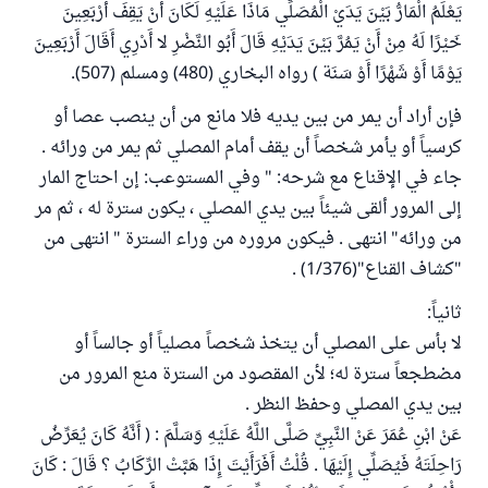
يَعْلَمُ الْمَارُّ بَيْنَ يَدَيْ الْمُصَلِّي مَاذَا عَلَيْهِ لَكَانَ أَنْ يَقِفَ أَرْبَعِينَ
خَيْرًا لَهُ مِنْ أَنْ يَمُرَّ بَيْنَ يَدَيْهِ قَالَ أَبُو النَّضْرِ لا أَدْرِي أَقَالَ أَرْبَعِينَ
يَوْمًا أَوْ شَهْرًا أَوْ سَنَة ) رواه البخاري (480) ومسلم (507).
فإن أراد أن يمر من بين يديه فلا مانع من أن ينصب عصا أو
كرسياً أو يأمر شخصاً أن يقف أمام المصلي ثم يمر من ورائه .
جاء في الإقناع مع شرحه: " وفي المستوعب: إن احتاج المار
إلى المرور ألقى شيئاً بين يدي المصلي ، يكون سترة له ، ثم مر
من ورائه" انتهى . فيكون مروره من وراء السترة " انتهى من
"كشاف القناع"(1/376) .
ثانياً:
لا بأس على المصلي أن يتخذ شخصاً مصلياً أو جالساً أو
مضطجعاً سترة له؛ لأن المقصود من السترة منع المرور من
بين يدي المصلي وحفظ النظر .
عَنْ ابْنِ عُمَرَ عَنْ النَّبِيِّ صَلَّى اللَّهُ عَلَيْهِ وَسَلَّمَ : ( أَنَّهُ كَانَ يُعَرِّضُ
رَاحِلَتَهُ فَيُصَلِّي إِلَيْهَا . قُلْتُ أَفَرَأَيْتَ إِذَا هَبَّتْ الرِّكَابُ ؟ قَالَ : كَانَ