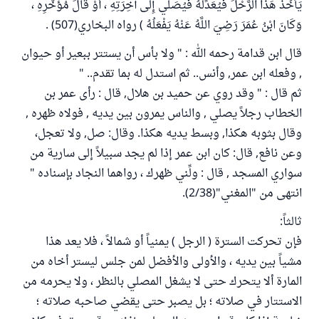
يَأْخُذُ هَذَا الرَّحْلَ فَيُعَدِّلُهُ فَيُصَلِّي إِلَى آخِرَتِهِ ، أَوْ قَالَ مُؤَخَّرِهِ ،
وَكَانَ ابْنُ عُمَرَ رَضِيَ اللَّهُ عَنْهُ يَفْعَلُهُ ) رواه البخاري(507) .
قال ابن قدامة رحمه الله : " ولا بأس أن يستتر ببعير أو حيوان
, وفعله ابن عمر, وأنس.. ثم استدل له بما تقدم.. "
ثم قال : " وقد روي عن حميد بن هلال, قال : رأى عمر بن
الخطاب رجلاً يصلي , والناس يمرون بين يديه , فولاه ظهره ,
وقال بثوبه هكذا, وبسط يديه هكذا. وقال: صل, ولا تعجل،
وعن نافع, قال: كان ابن عمر إذا لم يجد سبيلاً إلى سارية من
سواري المسجد , قال : ولِّني ظهرك ، رواهما النجاد بإسناده "
انتهى من "المغني"(2/38).
ثالثاً:
فإن تحركت السترة ( الرجل ) يمنياً أو شمالاً ، فلا يعد هذا
مشياً بين يديه ، والأولى والأفضل لمن جلس ليستر أخاه من
المارة ألا يتحرك حتى لا يشغل المصلي بالنظر ، ولا يحرمه من
الاستتار في صلاته ؛ بل يصبر حتى يقضي صاحبه صلاته ؛