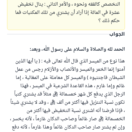
التخصص كالفقه ونحوه ، والأمر الثاني : ينال تخفيض
عشرة في المائة إذا أراد أن يشتري من تلك المكتبات فما
حكم ذلك ؟
الجواب
الحمد لله والصلاة والسلام على رسول الله، وبعد:
هذا نوع من الميسر الذي قال الله تعالى فيه : ( يا أيها الذين
آمنوا إنما الخمر والميسر والأنصاب والأزلام رجس من عمل
الشيطان فاجتنبوه ) والميسر كل معاملة على المغالبة ، إما
غانم وإما غارم ، هذه القاعدة الشرعية في الميسر ، فهذا
الرجل الذي يدفع كل شهر خمسمائة ريال مثلاً قد يشتري كتباً
تكون نسبة التنزيل فيها أكثر من ألف ريال ، وقد لا يشتري شيئاً
، فإذا فرضنا أنه اشترى نسبة التخفيض فيها أكثر من
الخمسمائة ريال صار غانماً وصاحب الدكان غارماً ، لأنه يخسر ،
وإن لم يشتر صار صاحب الدكان غانماً وهذا غارماً ، لأنه دفع